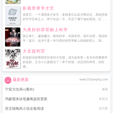
影视世界学才艺
徐多艺，一个渴望多才多艺，多财多亿以及天降好运，系统傍身
的平平无奇之人。终于在这一天，开启了属于他的系统。叮，...
为美好的异世献上科学
国之将亡，遍地魔法，唯有科学，兴国安邦。我不信邪，我信科
学！提示，这并不是一本为美好的世界献上祝福的同人，因...
大玄提刑官
卧底探员徐尊因意外来到大玄朝，成为县衙里一名专办刑事案件
的县尉。正当小心翼翼活了一辈子的他，决定回归本性，好好
拽...
最新更新
www.33yanqing.com
宁宸大结局+(番外)
修果
鸿蒙霸体诀笔趣阁超前更新
鱼初见
苏文陆晚风小说全集阅读
苍月夜