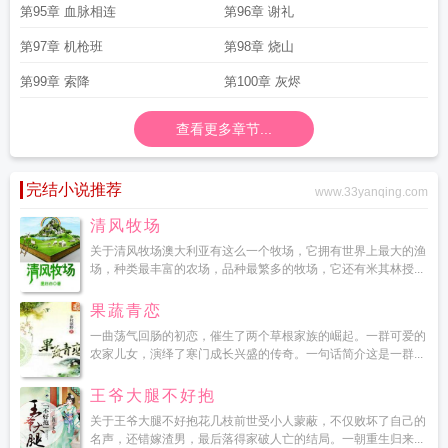
第95章 血脉相连
第96章 谢礼
第97章 机枪班
第98章 烧山
第99章 索降
第100章 灰烬
查看更多章节...
完结小说推荐
www.33yanqing.com
清风牧场
关于清风牧场澳大利亚有这么一个牧场，它拥有世界上最大的渔
场，种类最丰富的农场，品种最繁多的牧场，它还有米其林授...
果蔬青恋
一曲荡气回肠的初恋，催生了两个草根家族的崛起。一群可爱的
农家儿女，演绎了寒门成长兴盛的传奇。一句话简介这是一群...
王爷大腿不好抱
关于王爷大腿不好抱花几枝前世受小人蒙蔽，不仅败坏了自己的
名声，还错嫁渣男，最后落得家破人亡的结局。一朝重生归来...