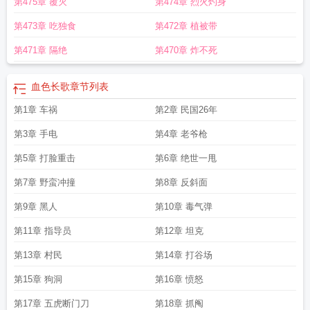
第475章 覆灭
第474章 烈火灼身
么
血色长歌中吴青最后和谁在一起了
血色会长是谁
血色长空书
血色长剑图
片
血色长枪
月色长歌攻略
血色长歌吴青牺牲
第473章 吃独食
第472章 植被带
第471章 隔绝
第470章 炸不死
血色长歌
章节列表
第1章 车祸
第2章 民国26年
第3章 手电
第4章 老爷枪
第5章 打脸重击
第6章 绝世一甩
第7章 野蛮冲撞
第8章 反斜面
第9章 黑人
第10章 毒气弹
第11章 指导员
第12章 坦克
第13章 村民
第14章 打谷场
第15章 狗洞
第16章 愤怒
第17章 五虎断门刀
第18章 抓阄