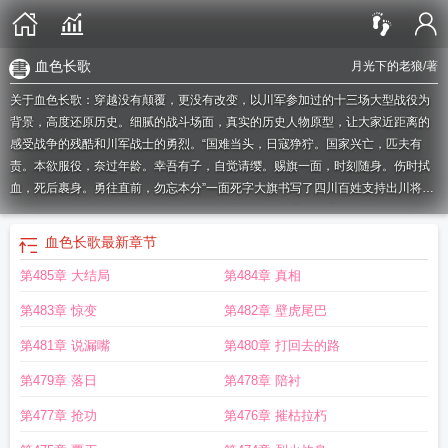
血色长歌
月光下的老狼
/著
关于血色长歌：穿越没有颠覆，更没有改变，以川军参加过的十三场大型战役为
背景，高度还原历史。细腻的战斗场面，真实的历史人物原型，让大家近距离的
感受战争的残酷和川军战士的勇烈。“国难当头，日寇狰狞。国家兴亡，匹夫有
责。本欲服役，奈过年龄。幸吾有子，自觉请缨。赐旗一面，时刻随身。伤时拭
血，死后裹身。勇往直前，勿忘本分”一面死字大旗书写了四川百姓支持出川将士
抗战的决定。“壮士立志出夔关，不灭倭寇誓不还。埋骨何须桑梓地，人生处处有
青山。”一首悲壮的誓言砥砺着川军将士面对强悍日寇依旧奋勇作战！350万川军
血色长歌
最新章节
勇士用生命和尊严抒写了一曲令人荡气回肠烈烈的热血长歌！
血色长空哪里能免
第485章 大结局
第484章 真相
费读
血色歌姬完整版
血色长空书籍
血色歌姬电影
血色长歌全文免费阅读
血色
长安
血色长空书页
血色长歌(组章)李志华
血色天歌
血色结局
血色挽歌
血色长
第483章 惊变
第482章 壁虎尾巴
征免费阅读
月色长歌游戏
血色长矛什么意思
月色长歌各种结局
血色长空空军
抗战
血色长老
月色长歌结局
血色长河
血色主题曲
血色长歌林晓松最新章节更
第481章 说漏嘴
第480章 打回去的路
新时间
血色长歌 月光下的老狼
月色长歌
血色长城图片
血色插曲
血色歌词
血
第479章 落日
第478章 陪衬
色长城副本
血色凉歌
血色长安胶带
血色长安电视剧演员表
血色长发
血色歌
姬
血色长矛
血色圣歌
血色战歌
血色长刀图片
血色恋歌
血色长歌吴青
血色长
第477章 抢功
第476章 摧枯拉朽
安电视连续剧主要内容
血色战歌电视剧演员表
血色长空
血色长空原著叫什