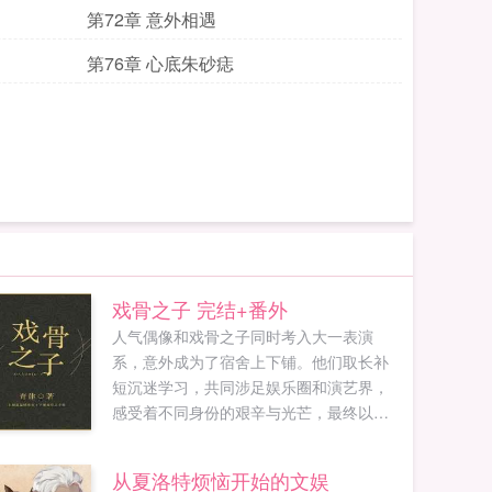
第72章 意外相遇
第76章 心底朱砂痣
戏骨之子 完结+番外
人气偶像和戏骨之子同时考入大一表演
系，意外成为了宿舍上下铺。他们取长补
短沉迷学习，共同涉足娱乐圈和演艺界，
感受着不同身份的艰辛与光芒，最终以实
力与汗水证明了一切，再现了父辈的辉煌
荣耀。本文文笔清...
从夏洛特烦恼开始的文娱