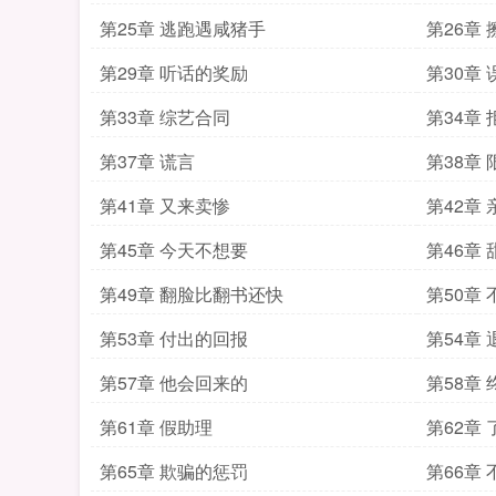
第25章 逃跑遇咸猪手
第26章
第29章 听话的奖励
第30章
第33章 综艺合同
第34章
第37章 谎言
第38章
第41章 又来卖惨
第42章
第45章 今天不想要
第46章
第49章 翻脸比翻书还快
第50章
第53章 付出的回报
第54章 
第57章 他会回来的
第58章
第61章 假助理
第62章
第65章 欺骗的惩罚
第66章