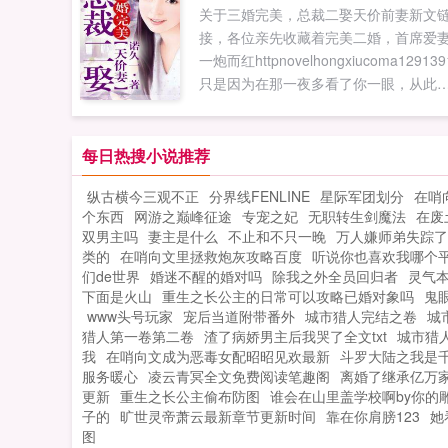
关于三婚完美，总裁二娶天价前妻新文
让我一起加油干，为了伟大的强国梦！
接，各位亲先收藏着完美二婚，首席爱
果您喜欢洪荒之我为姬发，别忘记分享
一炮而红httpnovelhongxiucoma129139
朋友...
只是因为在那一夜多看了你一眼，从此
万劫不复！温绯心曾经深爱南黎辰...
每日热搜小说推荐
纵古横今三观不正
分界线FENLINE
星际军团划分
在哨
个东西
网游之巅峰征途
专宠之妃
无职转生剑魔法
在废
双男主吗
妻主是什么
不止和不只一晚
万人嫌师弟失踪了
类的
在哨向文里拯救炮灰攻略百度
听说你也喜欢我哪个
们de世界
婚迷不醒的婚对吗
除我之外全员回归者
灵气
下面是火山
重生之长公主的日常可以攻略已婚对象吗
鬼
www头号玩家
宠后当道附带番外
城市猎人完结之卷
城
猎人第一卷第二卷
渣了病娇男主后我哭了全文txt
城市猎
我
在哨向文成为恶毒女配昭昭见欢最新
斗罗大陆之我是
服务暖心
凌云青冥全文免费阅读笔趣阁
离婚了继承亿万
更新
重生之长公主偷布防图
谁会在山里盖学校啊by你的
子的
旷世灵帝萧云最新章节更新时间
靠在你肩膀123
她
图