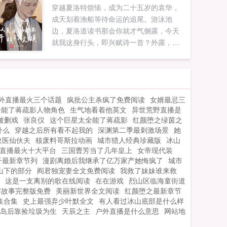
穿越夏洛特烦恼，成为二十五岁的袁华，
成天划着渔船等待命运的追尾。游泳池
边，夏洛道读书那会你就才气侧露，今天
就我这身行头，即兴赋诗一首？外露，外
露，我的诗都是有批判性的。没事，随便
说几句。飒爽英姿雄鸡装，飞上枝头盖凤
凰夏洛我打算投一个杂志社，你当主编！
袁华洛哥，我想开一家电影投资公司。如
外直播最火三个话题
疯批公主杀疯了免费阅读
女婿最忌三
果您喜欢从夏洛特烦恼开始的文娱，别忘
全能了蒋疏影人物角色
生气地看着他英文
异世荒野直播是
记分享给朋友...
被删戏
张良仪
这个巨星太全能了蒋疏影
红颜堕之绿茵之
什么
穿越之后所有看不起我的
深渊第二季最刺激场景
她
敌医仙伙夫
核废料哥斯拉动画
城市猎人经典珍藏版
冰山
直播最火十大平台
三国曹芳当了几年皇上
女帝现代装
子最新章节列
漫剧离婚后我继承了亿万家产她悔疯了
城市
山下的部分
阎君独宠妻全文免费阅读
我救了妹妹谁来救
这是一支离别的歌在线阅读
在在游戏
烈山区临海童街道
察故事完整版免费
美丽新世界全文阅读
红颜堕之最新章节
集合集
史上最强弃少叶默全文
有人看过冰山底部是什么样
岛后靠捡垃圾为生
天辰之主
户外直播是什么意思
网站地