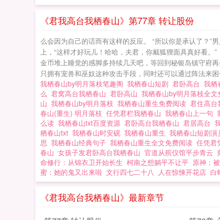
了。 我栖春山
《君我高台我栖春山》第77章 转让股份
么会因为自己的话而有这样的反应。 “所以你是承认了？”男
上，“这样才好玩儿！哈哈，夫君，你戴狐狸面具真好看。
金币堆上睡觉的感脚多持续几天吧，等回到秘银岛镇守府再
只拥有宠兽和巫奴这种攻击手段，同时还可以通过阵法来困住甚
我栖春山by明月落枝笔趣阁
我栖春山短剧
君卧高台
我栖
么
君窝高台我栖春山
君卧高山
我栖春山by明月落枝全
山
我栖春山by明月落枝
我栖春山重生免费阅读
君住高台
春山(重生) 明月落枝
任凭君栏我栖春山
我栖春山上一句
么读
我栖春山txt百度资源
君卧高台我栖春山
君居高台
栖春山txt
我栖春山时安砚
我栖春山重生
我栖春山短剧
思
我栖春山经典句子
我栖春山重生全文免费阅读
任凭君
春山
女孩子发君卧高台我栖春山
官道从殡仪馆平步青云
命修行：从锦衣卫开始长生
柯南之想躺平不让平
原神：被
蜜：她的鬼又出来啦
文行四七二十八
人在惊悚开花店
白
《君我高台我栖春山》最新章节