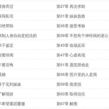
 擦身而过
第27章 再次求助
 误闯私宅
第31章 妹妹急救
 拒绝帮助
第35章 接受考验
 限制人身自由是犯法的
第39章 不想有个神经病的老公
 亲子鉴定
第43章 临场反应
 甜蜜绯闻
第47章 心虚表现
 不要后悔
第51章 愿意跟他走
退婚
第55章 照片里的人是我
 终于见到妹妹
第59章 闹变扭
 了解现状
第63章 取得信任
 不希望重蹈覆辙
第67章 解围