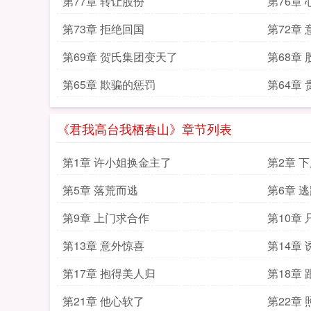
第77章 转让股份
第76章
第73章 拒绝回国
第72章
第69章 贺氏集团变天了
第68章
第65章 欺骗的惩罚
第64章
《君我高台我栖春山》章节列表
第1章 许小姐换金主了
第2章 
第5章 落荒而逃
第6章 
第9章 上门求合作
第10章
第13章 意外惊喜
第14章
第17章 抱得美人归
第18章
第21章 他心软了
第22章