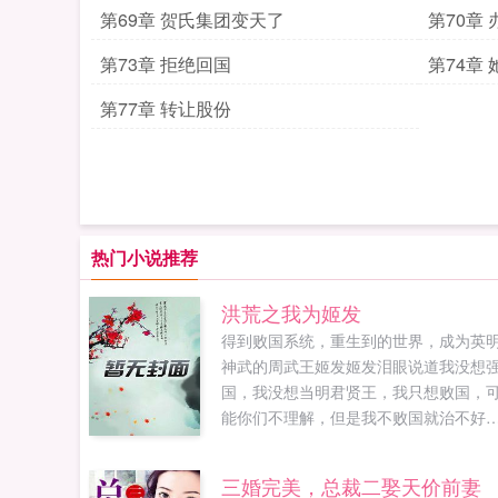
第69章 贺氏集团变天了
第70章
第73章 拒绝回国
第74章
第77章 转让股份
热门小说推荐
洪荒之我为姬发
得到败国系统，重生到的世界，成为英
神武的周武王姬发姬发泪眼说道我没想
国，我没想当明君贤王，我只想败国，
能你们不理解，但是我不败国就治不好
就得死！看，这就是一代贤王的风采，
么的高瞻远瞩，多么的标新立异，没有
三婚完美，总裁二娶天价前妻
君周武王做的这些，就没有强国，朋友