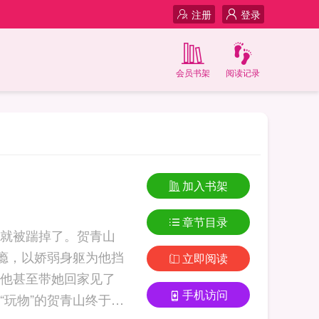
注册
登录
会员书架
阅读记录
加入书架
章节目录
就被踹掉了。贺青山
瘾，以娇弱身躯为他挡
立即阅读
他甚至带她回家见了
手机访问
玩物”的贺青山终于慌