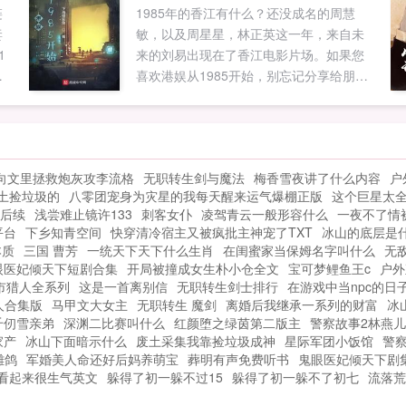
链
1985年的香江有什么？还没成名的周慧
如
半年税收。李世民惊恐这陛下，六皇子的
妻
敏，以及周星星，林正英这一年，来自未
给
集团公司提供了千万个就业岗位，让千万
1
来的刘易出现在了香江电影片场。如果您
家庭奔小康。月进账亿万贯！富可敌国！
，
喜欢港娱从1985开始，别忘记分享给朋
李世民急了快召我儿回宫，大不了朕给他
友...
道歉。晚了！六皇子带着他的远洋舰队已
经出发前往倭国，说要生擒倭国天皇！李
世民懵了不可！快找他回来！不！朕亲自
出面求他回来！如果您喜欢大唐第一逆
向文里拯救炮灰攻李流格
无职转生剑与魔法
梅香雪夜讲了什么内容
户
子，别忘记分享给朋友...
土捡垃圾的
八零团宠身为灾星的我每天醒来运气爆棚正版
这个巨星太
后续
浅尝难止镜许133
刺客女仆
凌驾青云一般形容什么
一夜不了情
平台
下乡知青空间
快穿清冷宿主又被疯批主神宠了TXT
冰山的底层是
本质
三国 曹芳
一统天下天下什么生肖
在闺蜜家当保姆名字叫什么
无
眼医妃倾天下短剧合集
开局被撞成女生朴小仓全文
宝可梦鲤鱼王c
户外
市猎人全系列
这是一首离别信
无职转生剑士排行
在游戏中当npc的日
人合集版
马甲文大女主
无职转生 魔剑
离婚后我继承一系列的财富
冰
千仞雪亲弟
深渊二比赛叫什么
红颜堕之绿茵第二版主
警察故事2林燕儿
家产
冰山下面暗示什么
废土采集我靠捡垃圾成神
星际军团小饭馆
警
雕鸽
军婚美人命还好后妈养萌宝
葬明有声免费听书
鬼眼医妃倾天下剧
看起来很生气英文
躲得了初一躲不过15
躲得了初一躲不了初七
流落荒