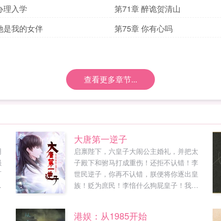
 办理入学
第71章 醉诡贺清山
 她是我的女伴
第75章 你有心吗
查看更多章节...
大唐第一逆子
明
启禀陛下，六皇子大闹公主婚礼，并把太
强
子殿下和驸马打成重伤！还拒不认错！李
可
世民逆子，你再不认错，朕便将你逐出皇
病
族！贬为庶民！李愔什么狗屁皇子！我不
多
稀罕！半年后。李世民李愔肯认错了么？
贤
陛下，六皇子拒不认错，并且现在过的比
港娱：从1985开始
们
您好。他的琉璃厂月入百万贯。堪比长安