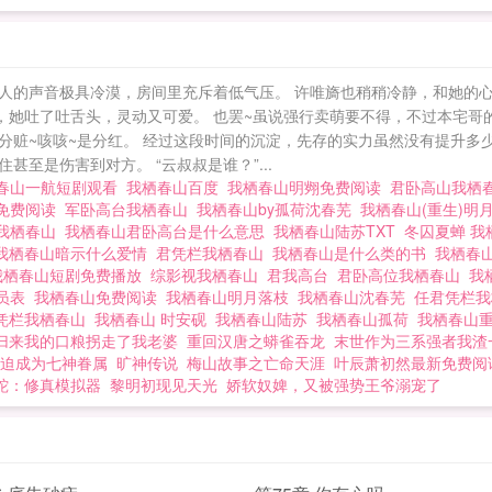
人的声音极具冷漠，房间里充斥着低气压。 许唯旖也稍稍冷静，和她的心隐隐
”，她吐了吐舌头，灵动又可爱。 也罢~虽说强行卖萌要不得，不过本宅
分赃~咳咳~是分红。 经过这段时间的沉淀，先存的实力虽然没有提升多
至是伤害到对方。 “云叔叔是谁？”...
春山一航短剧观看
我栖春山百度
我栖春山明翙免费阅读
君卧高山我栖
文免费阅读
军卧高台我栖春山
我栖春山by孤荷沈春芜
我栖春山(重生)明
我栖春山
我栖春山君卧高台是什么意思
我栖春山陆苏TXT
冬囚夏蝉 
我栖春山暗示什么爱情
君凭栏我栖春山
我栖春山是什么类的书
我栖春
我栖春山短剧免费播放
综影视我栖春山
君我高台
君卧高位我栖春山
我
演员表
我栖春山免费阅读
我栖春山明月落枝
我栖春山沈春芜
任君凭栏
凭栏我栖春山
我栖春山 时安砚
我栖春山陆苏
我栖春山孤荷
我栖春山
归来我的口粮拐走了我老婆
重回汉唐之蟒雀吞龙
末世作为三系强者我渣
迫成为七神眷属
旷神传说
梅山故事之亡命天涯
叶辰萧初然最新免费阅
蛇：修真模拟器
黎明初现见天光
娇软奴婢，又被强势王爷溺宠了