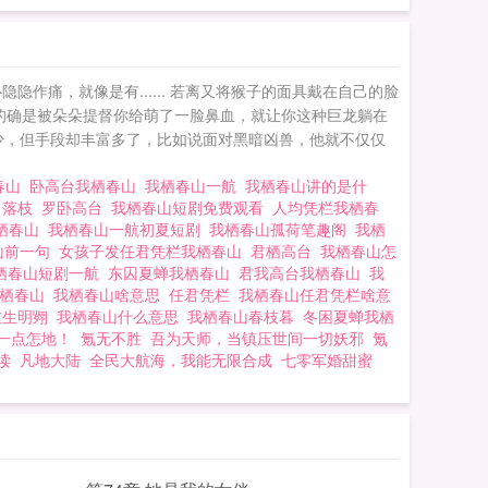
作痛，就像是有...... 若离又将猴子的面具戴在自己的脸
哥的确是被朵朵提督你给萌了一脸鼻血，就让你这种巨龙躺在
少，但手段却丰富多了，比如说面对黑暗凶兽，他就不仅仅
春山
卧高台我栖春山
我栖春山一航
我栖春山讲的是什
月落枝
罗卧高台
我栖春山短剧免费观看
人均凭栏我栖春
我栖春山
我栖春山一航初夏短剧
我栖春山孤荷笔趣阁
我栖
山前一句
女孩子发任君凭栏我栖春山
君栖高台
我栖春山怎
栖春山短剧一航
东囚夏蝉我栖春山
君我高台我栖春山
我
我栖春山
我栖春山啥意思
任君凭栏
我栖春山任君凭栏啥意
重生明翙
我栖春山什么意思
我栖春山春枝暮
冬困夏蝉我栖
一点怎地！
氪无不胜
吾为天师，当镇压世间一切妖邪
氪
读
凡地大陆
全民大航海，我能无限合成
七零军婚甜蜜