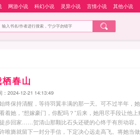
说
网游小说
科幻小说
灵异小说
言情小说
其他小说
我栖春山
2024-12-21 14:13:49
始终保持清醒，等待羽翼丰满的那一天。可不过半年，她
看着她，“想嫁豪门，你配吗？”后来，她用尽手段让他上
徒步回家……贺清山那颗比石头还硬的心终于有所动容。
许唯旖就留下一封分手信，下定决心远走高飞。将她当做“