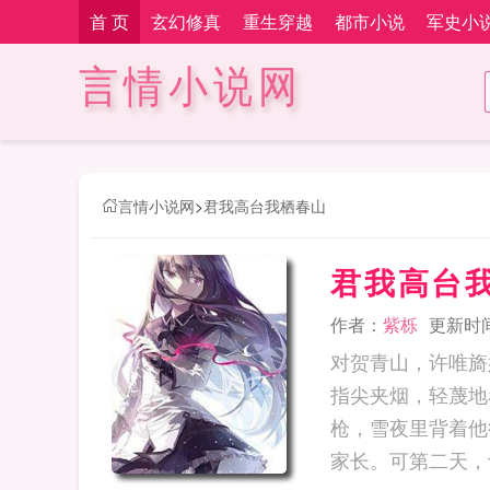
首 页
玄幻修真
重生穿越
都市小说
军史小
言情小说网
言情小说网
>
君我高台我栖春山
君我高台
作者：
紫栎
更新时间：
对贺青山，许唯旖
指尖夹烟，轻蔑地
枪，雪夜里背着他
家长。可第二天，