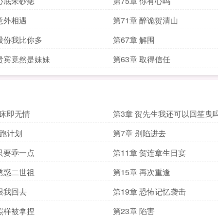
 心底朱砂痣
第75章 你有心吗
 意外相遇
第71章 醉诡贺清山
 股份我比你多
第67章 解围
 贵宾竟然是妹妹
第63章 取得信任
下床即无情
第3章 贺先生我还可以回笙曳
逃跑计划
第7章 别陷进去
 只要乖一点
第11章 贺连章生日宴
 诱惑二世祖
第15章 再次重逢
 跟我回去
第19章 恐怖记忆袭击
 照样被拿捏
第23章 陷害