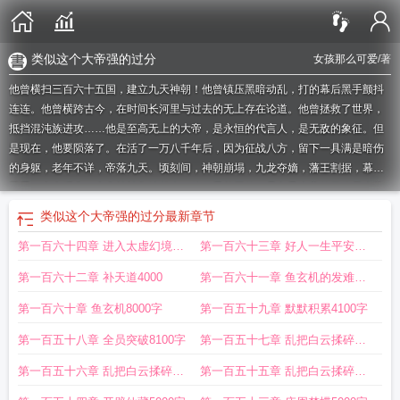
类似这个大帝强的过分
女孩那么可爱
/著
他曾横扫三百六十五国，建立九天神朝！他曾镇压黑暗动乱，打的幕后黑手颤抖
连连。他曾横跨古今，在时间长河里与过去的无上存在论道。他曾拯救了世界，
抵挡混沌族进攻……他是至高无上的大帝，是永恒的代言人，是无敌的象征。但
是现在，他要陨落了。在活了一万八千年后，因为征战八方，留下一具满是暗伤
的身躯，老年不详，帝落九天。顷刻间，神朝崩塌，九龙夺嫡，藩王割据，幕后
黑手一个个现身，牛鬼蛇神集结起来，他们最想要的，是九凤大帝的三件无上宝
物。蔺九凤穿越而来，成为九凤大帝，却只剩下一个月的寿命！一来就要死？
类似这个大帝强的过分
最新章节
不，我要活出第二世，再次镇压一个时代！如果您喜欢这个大帝强的过分，别忘
第一百六十四章 进入太虚幻境
第一百六十三章 好人一生平安
记分享给朋友.
这个大帝强的过分烂尾
这个大帝强的过分 第75章
这个大帝强的过
分 第536章
类似这个大帝强的过分
这个大帝强的过分 第503章
这个大帝强的过
4000
4100
第一百六十二章 补天道4000
第一百六十一章 鱼玄机的发难
分有没有实体书
这个大帝强的过分最新章节
这个大帝强的过分百度
这个大帝强
的过分顶点
这位大帝强的过分
这个大帝强的过分为什么不更新了
8000字
这个大帝强的
第一百六十章 鱼玄机8000字
第一百五十九章 默默积累4100字
过分123
这个大帝强的过分烂尾了?
这个大帝强的过分免费听书
这个大帝强的
第一百五十八章 全员突破8100字
第一百五十七章 乱把白云揉碎
过分 百度
这个大帝强的过分 女孩那么可爱
这个大帝强的过分免费阅读
这个大
帝强的过分笔趣阁
这个大帝强的过分还会更新吗
这个大帝强的过分笔趣阁 在线
35100字
第一百五十六章 乱把白云揉碎
第一百五十五章 乱把白云揉碎
阅读
这个大帝强的过分漫画解说
这个大帝强的过分阅读
这个大帝强的过分了免
27100字
15000