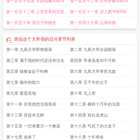
第一百五十四章 开辟仙藏5000字
第一百五十三章 庄周梦蝶5000字
费
这个大帝强的过分起点
这个大帝强的过分听书
这个大帝有点强
这个大帝强
的过分TXT
这大帝强的过分
这个大帝强的过分 第501章
这个大帝强的过分
第一百五十二章 上苍世界的历史
第一百五十一章 进入图书馆5000
txt
这个大帝强的过分结局
这个大帝强的过分烂尾了
这个大帝太强了
这个大帝
5000字
字
强的过分免费
这个大帝强的过分百科
第一百五十章 混日子的惬意
第一百四十九章 山海班级
类似这个大帝强的过分
章节列表
第一章 九凤大帝即将陨落
第二章 九凤大帝合该陨落
第三章 属于我的时代还没有过去
第四章 帝者虽老却不可欺
第五章 猿猴奋起千钧棒
第六章 九凤大帝举世无敌
第七章 脑补的能力
第八章 五千年的太子
第九章 紫霞圣地
第十章 无上密
第十一章 你竟然想当我母亲
第十二章 横跨十万年的见面
第十三章 菩提本无树
第十四章 前往龙虎山
第十五章 一巴掌覆灭一个教派
第十六章 气死了的大皇子
第十七章 他来了
第十八章 十年寿命