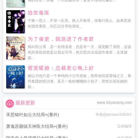
魂的赞歌！穿越一个到低魔世界，被金手指系统骗走...
隐世毒医
宁救一恶人，不管一乱世。救人不救世，借毒行医人。如果您喜
欢隐世毒医，别忘记分享给朋友...
为了催更，我混进了作者群
我叫田云霄，是一名纯读者，但是有一天，我觉醒了系统，这该
死的系统居然是让我去写书，然后想办法混进作者群，去直接
面...
蜜宠暖婚：总裁老公晚上好
她以为他只是一个单纯的小公司老板，然而他却是蓉城之王，幕
尚集团的统治者。某天一枚粉嘟嘟的小包子，突然出现在她的
跟...
最新更新
www.33yanqing.com
宋思铭叶如云大结局+(番外)
争渡@qimiaoUGtUK1
萧逸苏颜镇天神医大结局+(番外)
五杯咖啡