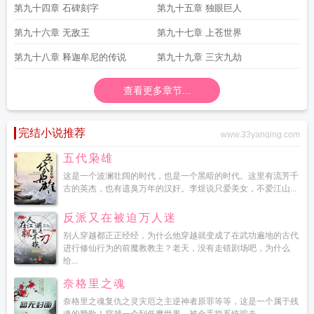
第九十四章 石碑刻字
第九十五章 独眼巨人
第九十六章 无敌王
第九十七章 上苍世界
第九十八章 释迦牟尼的传说
第九十九章 三灾九劫
查看更多章节...
完结小说推荐
www.33yanqing.com
五代枭雄
这是一个波澜壮阔的时代，也是一个黑暗的时代。这里有流芳千
古的英杰，也有遗臭万年的汉奸。李煜说只爱美女，不爱江山...
反派又在被迫万人迷
别人穿越都正正经经，为什么他穿越就变成了在武功遍地的古代
进行修仙行为的前魔教教主？老天，没有走错剧场吧，为什么
给...
奈格里之魂
奈格里之魂复仇之灵灾厄之主逆神者原罪等等，这是一个属于残