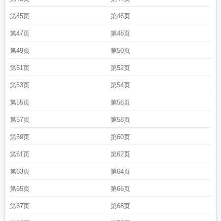
第45页
第46页
第47页
第48页
第49页
第50页
第51页
第52页
第53页
第54页
第55页
第56页
第57页
第58页
第59页
第60页
第61页
第62页
第63页
第64页
第65页
第66页
第67页
第68页