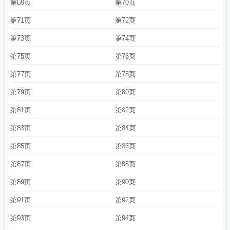
第69页
第70页
第71页
第72页
第73页
第74页
第75页
第76页
第77页
第78页
第79页
第80页
第81页
第82页
第83页
第84页
第85页
第86页
第87页
第88页
第89页
第90页
第91页
第92页
第93页
第94页