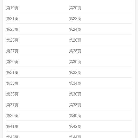
第19页
第20页
第21页
第22页
第23页
第24页
第25页
第26页
第27页
第28页
第29页
第30页
第31页
第32页
第33页
第34页
第35页
第36页
第37页
第38页
第39页
第40页
第41页
第42页
第43页
第44页