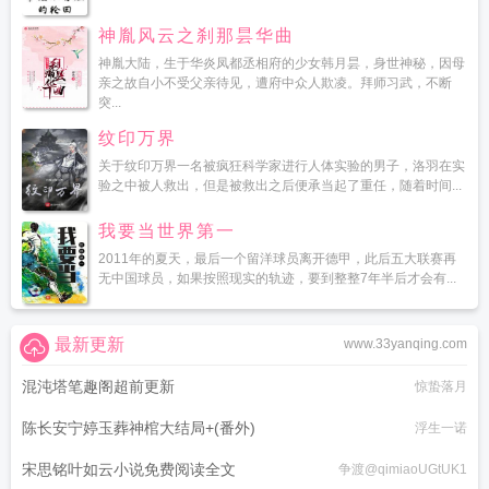
神胤风云之刹那昙华曲
神胤大陆，生于华炎凤都丞相府的少女韩月昙，身世神秘，因母
亲之故自小不受父亲待见，遭府中众人欺凌。拜师习武，不断
突...
纹印万界
关于纹印万界一名被疯狂科学家进行人体实验的男子，洛羽在实
验之中被人救出，但是被救出之后便承当起了重任，随着时间...
我要当世界第一
2011年的夏天，最后一个留洋球员离开德甲，此后五大联赛再
无中国球员，如果按照现实的轨迹，要到整整7年半后才会有...
最新更新
www.33yanqing.com
混沌塔笔趣阁超前更新
惊蛰落月
陈长安宁婷玉葬神棺大结局+(番外)
浮生一诺
宋思铭叶如云小说免费阅读全文
争渡@qimiaoUGtUK1