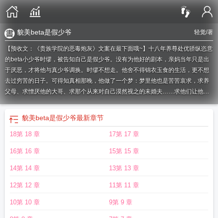
貌美beta是假少爷
轻觉
/著
【预收文：《贵族学院的恶毒炮灰》文案在最下面哦~】十八年养尊处优骄纵恣意
的beta小少爷时缪，被告知自己是假少爷。没有为他好的剧本，亲妈当年只是出
于厌恶，才将他与真少爷调换。时缪不想走。他舍不得锦衣玉食的生活，更不想
去过穷苦的日子。可得知真相那晚，他做了一个梦：梦里他也是苦苦哀求，求养
父母、求憎厌他的大哥、求那个从来对自己漠然视之的未婚夫……求他们让他留
下。没人理他。他们看着他被欺辱，看着他跌进人工湖，溺水而亡。没有人救
他。因为他们都喜欢那位品学兼优、乖巧懂事的真少爷。他们希望他消失。＊第
貌美beta是假少爷
最新章节
二天，场景与梦中一模一样，连每个人说的话都毫无差别。这一次，时缪学乖
18第 18 章
17第 17 章
了。他安静地跟着亲生母亲离开。他怕死。＊可离开温家的日子并不好过。在这
个轻贱beta的世界里，顶级alpha的信息素是最好的护身符。他生得一副好皮囊，
16第 16 章
15第 15 章
眼尾上挑时像只矜贵的猫。如今他偏过头，露出白皙后颈，声音又娇又软：“……
帮我一次，好不好？”像在施舍一颗糖。他以为自己在利用他们。他不知道那些男
14第 14 章
13第 13 章
人接过那颗“糖”时，眼底翻涌的是把他拆吃入腹的欲望。＊未婚夫把他堵在储物
12第 12 章
11第 11 章
室，犬齿碾过他侧颈的软肉，声音哑得可怕：“不是想要信息素？都给你够不够？”
时缪被激得眼尾泛红，眸光涣散。下一秒，大门被人踹开。他那位向来淡漠的兄
10第 10 章
9第 9 章
长站在最前面，身后是几个与他交情匪浅的alpha。每个人眼底都翻涌着晦暗的占