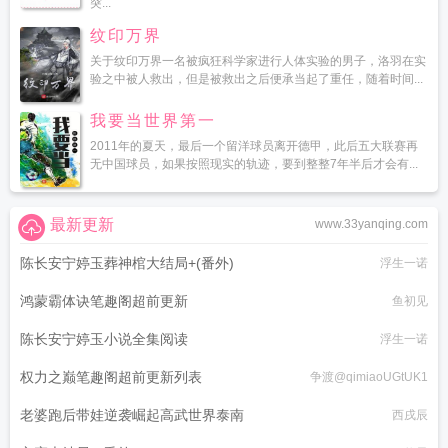
突...
纹印万界
关于纹印万界一名被疯狂科学家进行人体实验的男子，洛羽在实
验之中被人救出，但是被救出之后便承当起了重任，随着时间...
我要当世界第一
2011年的夏天，最后一个留洋球员离开德甲，此后五大联赛再
无中国球员，如果按照现实的轨迹，要到整整7年半后才会有...
最新更新
www.33yanqing.com
陈长安宁婷玉葬神棺大结局+(番外)
浮生一诺
鸿蒙霸体诀笔趣阁超前更新
鱼初见
陈长安宁婷玉小说全集阅读
浮生一诺
权力之巅笔趣阁超前更新列表
争渡@qimiaoUGtUK1
老婆跑后带娃逆袭崛起高武世界泰南
西戌辰