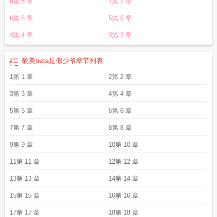
8第 8 章
7第 7 章
有欲，盯着他颈间新鲜的咬痕。时缪眨了眨眼，眼尾还挂着湿意，忽然笑了：“别
急呀，下次……就轮到你了。”看文指南雷点1、受宝娇气漂亮，是弱受，攻全
6第 6 章
5第 5 章
洁。2、大量雄竞内容，攻全是受的舔狗，还有大量bt/ch行为。3、现代君主立宪
制，架空世界背景，不是未来没有科幻，就是架空现代的背景，不要代入现实
4第 4 章
3第 3 章
哦。4、私设非常多，狗血甜宠文。5、以上，想到再补充，祝小天使们看文愉
快。——预收分界线——喻染某天醒来，发现自己活在一本集万人迷、xp、雄
貌美beta是假少爷
章节列表
竞、强制于一体的小说里，他还只是个炮灰配角。这故事极其狗血恶俗：清冷贫
穷的主角受商恪被特招进贵族学院，凭卓越的外貌和孤傲的性格，引得学院f4从
1第 1 章
2第 2 章
厌恶到痴迷，最终全成了他的后宫。学院f4顾名思义自然都是家世显赫，权势滔
3第 3 章
4第 4 章
天，背景深不可测的天之骄子。而喻染，是喜欢f4之一的那个恶毒炮灰。他存在
的意义，就是欺负商恪，推动剧情，然后在十几章后被整到家破人亡，惨淡退
5第 5 章
6第 6 章
场。书中写他“漂亮、恶毒、满肚子坏水”。从小乖到大的喻染：……？＊直到他亲
7第 7 章
8第 8 章
眼见到商恪。那张脸确实惊为天人，可那一米八几的挺拔身形，冷冽眉眼间藏不
住的攻击性，怎么看都不像是需要被四个男人捧在手心娇宠的类型。喻染发自内
9第 9 章
10第 10 章
心地怀疑：我真的能欺负他？很快他就知道了答案：他不能，但剧情能。??＊第
11第 11 章
12第 12 章
一次碰面，他的身体突然不受控制，抬手就把饮料泼了对方一脸。清醒过来的喻
染哭丧着脸：“我说我不是故意的……你信吗？”商恪慢条斯理地抹了把脸，冷声
13第 13 章
14第 14 章
道：“不信。”第二次，他被操控着去泳池更衣室偷商恪的衣服。刚溜出门就恢复神
智，正准备偷偷还回去，却被人从身后按住。喻染拿着衣服小声挣扎：“我说我拿
15第 15 章
16第 16 章
错了……你信吗？”商恪冷笑：“不信。”＊不想落得家破人亡的下场，喻染只好一
17第 17 章
18第 18 章
边小心翼翼讨好商恪，一边刻意逢迎f4。可那群天之骄子看他的眼神，渐渐变得