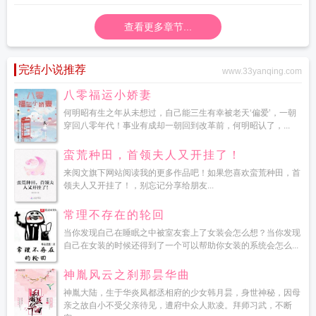
微妙又古怪。有人用钢笔尾端抬起他下巴，有人在桌下用皮鞋尖轻蹭他脚踝，还
查看更多章节...
有人在他耳后留下带檀木香的叹息：“对谁都这么乖……你说，该怎么罚你才好
呢？”喻染：……这剧情是不是彻底崩了？＊后来商恪将他抵在床头，滚烫的呼吸
缠上耳畔，声音低沉暗哑：“宝宝，我是不小心进去的。”喻染眼尾通红，带着颤音
完结小说推荐
www.33yanqing.com
咬出一句：“我不信！”魔.蝎.小.说WWW.MOXIEXS.TOP
abo少爷他貌美如花
八零福运小娇妻
何明昭有生之年从未想过，自己能三生有幸被老天‘偏爱’，一朝
穿回八零年代！事业有成却一朝回到改革前，何明昭认了，...
蛮荒种田，首领夫人又开挂了！
来阅文旗下网站阅读我的更多作品吧！如果您喜欢蛮荒种田，首
领夫人又开挂了！，别忘记分享给朋友...
常理不存在的轮回
当你发现自己在睡眠之中被室友套上了女装会怎么想？当你发现
自己在女装的时候还得到了一个可以帮助你女装的系统会怎么...
神胤风云之刹那昙华曲
神胤大陆，生于华炎凤都丞相府的少女韩月昙，身世神秘，因母
亲之故自小不受父亲待见，遭府中众人欺凌。拜师习武，不断