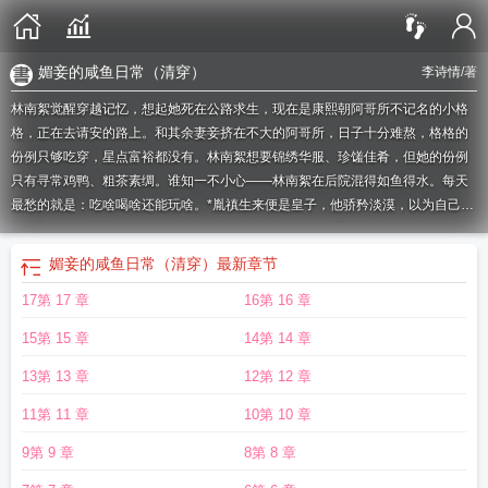
媚妾的咸鱼日常（清穿）
李诗情
/著
林南絮觉醒穿越记忆，想起她死在公路求生，现在是康熙朝阿哥所不记名的小格
格，正在去请安的路上。和其余妻妾挤在不大的阿哥所，日子十分难熬，格格的
份例只够吃穿，星点富裕都没有。林南絮想要锦绣华服、珍馐佳肴，但她的份例
只有寻常鸡鸭、粗茶素绸。谁知一不小心——林南絮在后院混得如鱼得水。每天
最愁的就是：吃啥喝啥还能玩啥。*胤禛生来便是皇子，他骄矜淡漠，以为自己除
了谋取大业，再不会尝到“求不得”之苦。和权势相比，情爱甚是无趣。后来他捏着
林南絮的脸，亲到她红唇濡湿细腰轻颤，才知以爱为食，欲壑难填。他低身俯
媚妾的咸鱼日常（清穿）
最新章节
就：“絮絮，爷捧后位与你，可好？”1，半架空清朝，私设良多。2，日常种田
17第 17 章
16第 16 章
风。3，v前隔日更。…………………………专栏预收文《我是始皇心尖崽》文
案：建国后不能成精的上古奇兽白泽，啪地一声穿越到了秦朝，还附带攻略系
15第 15 章
14第 14 章
统。攻略目标：成为始皇的一生挚爱。附带“倾国倾城”“身娇体柔易推倒”金手指。
系统：这还拿不下你.jpg然后——他就穿成了公子扶苏。扶苏：哇，你们系统玩得
13第 13 章
12第 12 章
好花系统：……系统：不，不是这样的！穿错人了你听我解释！因为出bug穿错
11第 11 章
10第 10 章
身份，系统进入了摆烂模式，每天看着宿主吃吃喝喝正事不干，痛心疾首却无可
奈何，哪知道未来的某一天……攻略目标竟然达成了！扶苏：谁说父子情深就不
9第 9 章
8第 8 章
是挚爱了？1，真三岁半崽崽！2，只会撒娇吃吃喝喝3，亲情治愈向，团宠4，卷