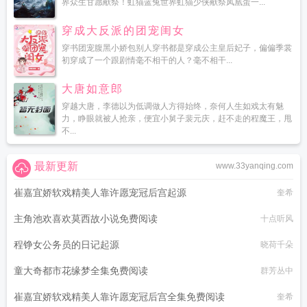
界众生甘愿献祭！虹猫蓝兔世界虹猫少侠献祭凤凰蛋一...
穿成大反派的团宠闺女
穿书团宠腹黑小娇包别人穿书都是穿成公主皇后妃子，偏偏季裳
初穿成了一个跟剧情毫不相干的人？毫不相干...
大唐如意郎
穿越大唐，李德以为低调做人方得始终，奈何人生如戏太有魅
力，睁眼就被人抢亲，便宜小舅子裴元庆，赶不走的程魔王，甩
不...
最新更新
www.33yanqing.com
崔嘉宜娇软戏精美人靠许愿宠冠后宫起源
奎希
主角池欢喜欢莫西故小说免费阅读
十点听风
程铮女公务员的日记起源
晓荷千朵
童大奇都市花缘梦全集免费阅读
群芳丛中
崔嘉宜娇软戏精美人靠许愿宠冠后宫全集免费阅读
奎希