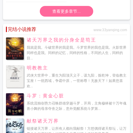
查看更多章节...
完结小说推荐
www.33yanqing.com
诸天万界之我的分身全是苟王
我就是我。斗破世界的我是我。斗罗世界的我也是我。火影世界
同样也是我。同样的记忆，同样的性格，不同的人生，同样的
目...
明教教主
武侠大世界中，重生为阳顶天义子，谋九阳，炼乾坤，登临教主
宝座！一统西域，争霸中原，一世称尊！无敌天下！如果您喜
欢...
斗罗：黄金心脏
系统流独创势力召唤群雄穿越斗罗，开局，主角穆林被十万年魂
兽小舞的母亲夺舍之际，意外觉醒系统斗罗第...
献祭诸天万界
链接诸天万界，让所有人都向我献祭！方想偶得诸天祭坛，让万