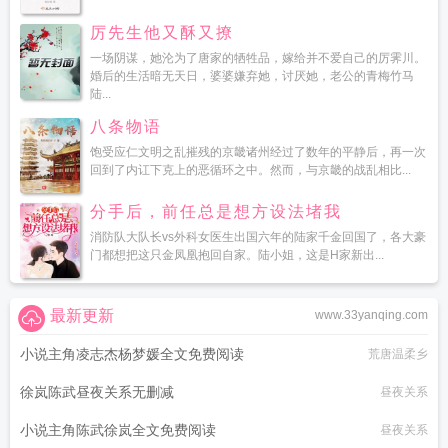
厉先生他又酥又撩
一场阴谋，她沦为了唐家的牺牲品，嫁给并不爱自己的厉霁川。
婚后的生活暗无天日，婆婆嫌弃她，讨厌她，老公的青梅竹马
陆...
八条物语
饱受应仁文明之乱摧残的京畿诸州经过了数年的平静后，再一次
回到了内讧下克上的恶循环之中。然而，与京畿的战乱相比...
分手后，前任总是想方设法堵我
消防队大队长vs外科女医生出国六年的陆家千金回国了，各大豪
门都想把这只金凤凰抱回自家。陆小姐，这是H家新出...
最新更新
www.33yanqing.com
小说主角凌志杰杨梦媛全文免费阅读
荒唐温柔乡
徐岚陈武昼夜关系无删减
昼夜关系
小说主角陈武徐岚全文免费阅读
昼夜关系