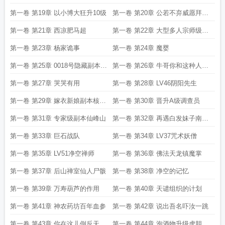
清野速度
本
第一卷 第19章 以小博大狂升10级
第一卷 第20章 公若不弃威愿拜为
义父
第一卷 第21章 西凉肥马超
第一卷 第22章 大型多人宗师级副
本 金山寺
第一卷 第23章 杨家诡事
第一卷 第24章 魔婴
第一卷 第25章 0018号隐藏副本出
第一卷 第26章 牛哥你和这种人废
现
什么话
第一卷 第27章 哭哭有用
第一卷 第28章 LV46阴阳先生
第一卷 第29章 嫁衣新娘副本核心
第一卷 第30章 晋升A级调查员
出现
第一卷 第31章 专家级副本仙峰山
第一卷 第32章 再遇白发妹子南昭
雪
第一卷 第33章 巨石战队
第一卷 第34章 LV37咒术妖僧
第一卷 第35章 LV51净空禅师
第一卷 第36章 佛法天龙镇魔掌
第一卷 第37章 后山禅室仙人尸骸
第一卷 第38章 净空的记忆
第一卷 第39章 万寿葫芦的作用
第一卷 第40章 天谴组织的计划
第一卷 第41章 神农药坊百年血参
第一卷 第42章 说出吾名吓汝一跳
第一卷 第43章 你在这儿倒反天罡
第一卷 第44章 泡酒物升级虎胆血