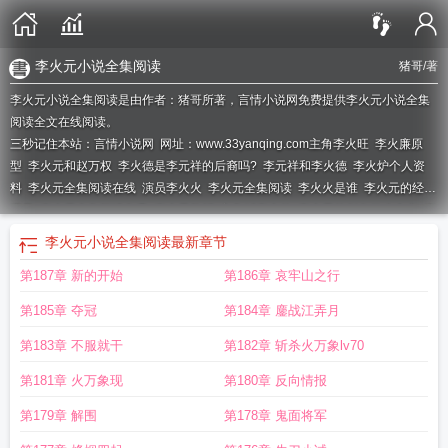
李火元小说全集阅读
猪哥
/著
李火元小说全集阅读是由作者：猪哥所著，言情小说网免费提供李火元小说全集
阅读全文在线阅读。
三秒记住本站：言情小说网 网址：www.33yanqing.com
主角李火旺
李火廉原
型
李火元和赵万权
李火德是李元祥的后裔吗?
李元祥和李火德
李火炉个人资
料
李火元全集阅读在线
演员李火火
李火元全集阅读
李火火是谁
李火元的经典
语录
李火元全集阅读免费
李火元教授
主角叫李火的
李火元的赵有什么含义
李
火镰简介
李火镰是谁
李火元个人简介
抖音李火元是真的还是演的
李火元小说全集阅读
最新章节
第187章 新的开始
第186章 哀牢山之行
第185章 夺冠
第184章 鏖战江弄月
第183章 不服就干
第182章 斩杀火万象lv70
第181章 火万象现
第180章 反向情报
第179章 解围
第178章 鬼面将军