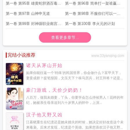
第一卷 第95章 雄黄蛇胆酒百毒不
第一卷 第96章 简单打一架谁赢了
侵效果
听谁的
第一卷 第97章 山神申无道
第一卷 第98章 不服你们可以一起
上
第一卷 第99章 封神级职业南宫璃
第一卷 第100章 李火元的计划
月
查看更多章节...
完结小说推荐
www.33yanqing.com
诸天从茅山开始
如果你能往返一个‘特殊’的民国世界，你会做什么？富甲天下，
妻妾成群？提笔报国，文压天下？秣马厉兵，封王拜将？还是...
豪门游戏，天价少奶奶！
八百万，做我未婚妻，丫头，你要学会怎么侍候男人！花样的年
纪，她被亲生母亲送到六十岁男人的怀中，上演...
汉子他又野又凶
江暮晓重生在纪凛还是她未婚夫的时候，她决定好好改造这个未
来毒枭。后来才发现，纪凛是个英雄。如果您喜欢汉子他又野...