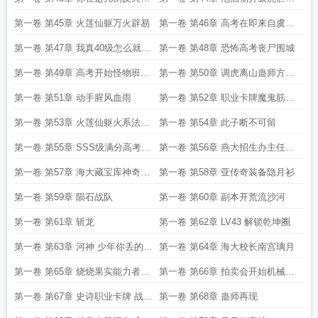
呢
参酒
第一卷 第45章 火莲仙躯万火辟易
第一卷 第46章 高考在即来自虞听
晚的挑战
第一卷 第47章 我真40级怎么就没
第一卷 第48章 恐怖高考丧尸围城
人信呢
第一卷 第49章 高考开始怪物班名
第一卷 第50章 调虎离山蛊师方远
额争夺
现身
第一卷 第51章 动手腥风血雨
第一卷 第52章 职业卡牌魔鬼筋肉
人
第一卷 第53章 火莲仙躯火系法师
第一卷 第54章 此子断不可留
的克星
第一卷 第55章 SSS级满分高考状
第一卷 第56章 燕大招生办主任抢
元
人
第一卷 第57章 海大藏宝库神奇冰
第一卷 第58章 亚传奇装备隐月衫
晶指爪
第一卷 第59章 陨石战队
第一卷 第60章 副本开荒流沙河
第一卷 第61章 斩龙
第一卷 第62章 LV43 解锁乾坤圈
第一卷 第63章 河神 少年你丢的是
第一卷 第64章 海大校长南宫璃月
这把金斧头吗
第一卷 第65章 烧烧果实能力者陈
第一卷 第66章 拍卖会开始机械飞
靖元
爪
第一卷 第67章 史诗职业卡牌 战神
第一卷 第68章 蛊师再现