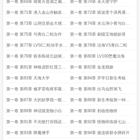
霍去病
第一卷 第69章 雄黄火莲酒之威破
第一卷 第70章 圣天使守护
防的方远
第一卷 第71章 潜入金山寺触发许
第一卷 第72章 斩波里个浪再遇虞
仙被困剧情
听晚
第一卷 第73章 山洞交易会大佬齐
第一卷 第74章 水云涧小青与白素
聚
贞
第一卷 第75章 与青白二蛇合作
第一卷 第76章 刷级宝地锁妖塔
第一卷 第77章 LV50二蛇动手水淹
第一卷 第78章 法海VS青白二蛇
金山寺
第一卷 第79章 斩杀陈靖元赵斌爆
第一卷 第80章 LV100堕魔法海
出烧烧果实
第一卷 第81章 神格进阶红莲三太
第一卷 第82章 金龙残躯
子
第一卷 第83章 天海大学
第一卷 第84章 开学日新生考核
第一卷 第85章 修罗雷电将军吸血
第一卷 第86章 出马仙邢旭飞
鬼伯爵
第一卷 第87章 大的妖孽我一眼就
第一卷 第88章 新生考核第一钟庆
看出你不是人
明的猜测
第一卷 第89章 神话级宠物小白
第一卷 第90章 初临怪物班
第一卷 第91章 不光敢打你我还敢
第一卷 第92章 怪物班练级七山五
杀你
岭
第一卷 第93章 降魔佛手
第一卷 第94章 接连斩获令牌碎片