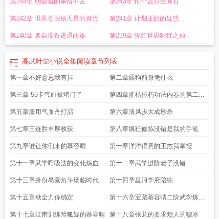
第244章 明摆着的事情不去
第243章 怕个吉尔空间石
第242章 世界意识杨天星的担忧
第241章 计划王朗的疑惑
第240章 各自准备进退两难
第239章 猩红世界猩红之神
高武叶尘小说全集阅读
章节列表
第一章不好意思我有挂
第二章舔狗前身凭什么
第三章 55卡气血被堵门了
第四章摧枯拉朽功法内卷的第二种
方式
第五章服用气血丹打擂
第六章清风步大成秒杀
第七章三连胜丰厚收获
第八章疯狂修炼没错是我的手笔
第九章谁让你们来的慕容晴
第十章洋洋得意的王杰我举报
第十一章武学呼吸法的变化炼血一
第十二章武学进阶老子没错
层
第十三章身份暴露角斗场临时代理
第十四章星河学府陪练
人
第十五章动全力你确定
第十六章宝藏慕容晴二阶武学炼血
三层
第十七章江南训练营狐疑的慕容晴
第十八章张龙的要求烦人的穆冰