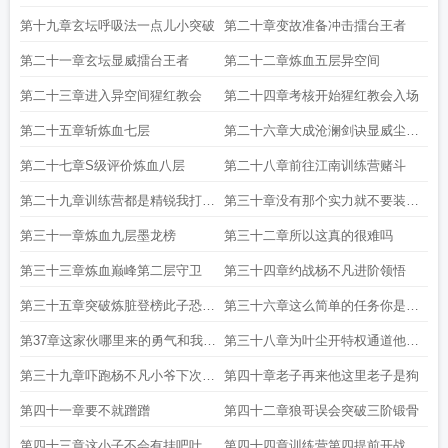
第十九章玄坛呼吸法一点儿小突破
第二十章变故准备冲击擂台王者
第二十一章玄坛显威擂台王者
第二十二章炼血五层异空间
第二十三章进入异空间猩红教会
第二十四章考核开始猩红教会入场
第二十五章斩炼血七层
第二十六章大成沧澜剑诀显威尘埃
落定
第二十七章S级评价炼血八层
第二十八章前往江南训练营赌斗
第二十九章训练营都是精锐我打的
第三十章没有那个实力就不要装这
就是精锐
个逼
第三十一章炼血九层墨龙榜
第三十二章所以这真的很难吗
第三十三章炼血巅峰第二层守卫
第三十四章约战杨不凡进阶领悟
第三十五章突破炼脏登榜此子恐怖
第三十六章这么简单的任务你是多
如斯
么的瞧不
第37章这家伙哪里来的勇气和我交
第三十八章为叶尘开特权通道他值
手
得
第三十九章吓跑杨不凡小爷下次来
第四十章老子再来他这里老子是狗
弄死你
第四十一章要不就蹭蹭
第四十二章狼哥误会突破三阶锻骨
第四十三章这小子不会有挂吧叶尘
第四十四章训练营第四提前开战