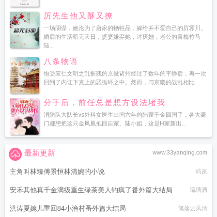
厉先生他又酥又撩
一场阴谋，她沦为了唐家的牺牲品，嫁给并不爱自己的厉霁川。
婚后的生活暗无天日，婆婆嫌弃她，讨厌她，老公的青梅竹马
陆...
八条物语
饱受应仁文明之乱摧残的京畿诸州经过了数年的平静后，再一次
回到了内讧下克上的恶循环之中。然而，与京畿的战乱相比...
分手后，前任总是想方设法堵我
消防队大队长vs外科女医生出国六年的陆家千金回国了，各大豪
门都想把这只金凤凰抱回自家。陆小姐，这是H家新出...
最新更新
www.33yanqing.com
主角叫林臻傅景恒林清婉的小说
屿岚
安禾其他真千金满级重生绿茶美人钓疯了番外篇大结局
琉璃酒
洪涛夏婉儿重回84小渔村番外篇大结局
笔落云风清