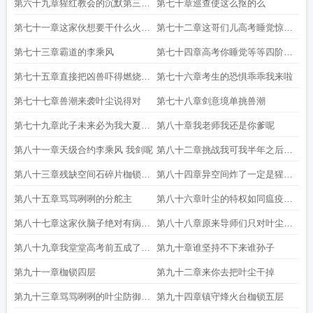
动
第六十九章猩红教会的沉默第三轮
第七十章巡查使这么抠的么
即将开始
第七十一章这家伙想要干什么火山
第七十二章这哥们儿高考睡觉惊变
尿尿
全国轰
第七十三章霸道的李乘风
第七十四章高考你睡觉等等四阶干
五阶
第七十五章直接把凶兽吓得燃烧生
第七十六章考生的恐惧乖乖我来啦
命了
第七十七章兽潮来袭叶尘说得对
第七十八章剑意境单挑兽潮
第七十九章此子未来必为我大夏国
第八十章我老师我还是你爹呢
柱
第八十一章天级合约李乘风 我剑呢
第八十二章挑战我可我半年之后包
七阶的
第八十三章残缺空间石碎片枷锁三
第八十四章异空间炸了一定是猩红
层
教会干的
第八十五章骂骂咧咧的分舵主
第八十六章叶尘的特权如同瘟疫的
叶尘
第八十七章这家伙脑子绝对有病导
第八十八章原来导师们只对叶尘温
师登场
柔
第八十九章我堂堂高考前五成了歪
第九十章谁坚持不下来谁孙子
瓜裂枣
第九十一章枷锁四层
第九十二章来你去把叶尘干掉
第九十三章骂骂咧咧的叶尘防御要
第九十四章镇守烽火台枷锁五层