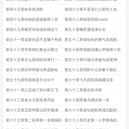
开始闯关
第四十五章秒杀再进阶
第四十六章不是哥们儿那些人也太
废物了吧
第四十七章特殊的遗迹锻骨三层
第四十八章锻骨四层cnmd
第四十九章教官你知道的我这个人
第五十章幽冥通道滚出去
打小就
第五十一章这家伙是不是脑子有病
第五十二章谁给你的勇气在我面前
装逼
第五十三章夺舍猩红教会分舵主
第五十四章我能读懂心声锻骨十层
第五十五章怎么获得的传承打一顿
第五十六章打破记录修为进度99
就好了
第五十七章武学呼吸法再进阶给教
第五十八章四阶什么你要干猩红教
官授课
会
第五十九章到底谁是不法分子
第六十章飞天四层高级藏宝库
第六十一章心态崩了的分舵主飞天
第六十二章最后的冲刺
七层
第六十三章各方天骄高考开始
第六十四章修为测试第一名
第六十五章五阶呼吸法武学圆满飞
第六十六章进化契机再现沉默的猩
天九层
红教会
第六十七章第二轮再第一全国疯狂
第六十八章历史第一人李乘风的激