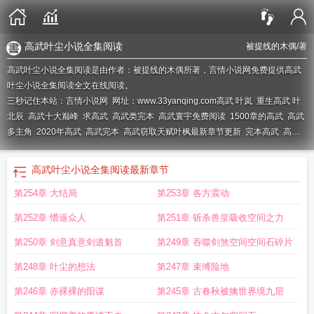
高武叶尘小说全集阅读
被提线的木偶
/著
高武叶尘小说全集阅读是由作者：被提线的木偶所著，言情小说网免费提供高武
叶尘小说全集阅读全文在线阅读。
三秒记住本站：言情小说网 网址：www.33yanqing.com
高武 叶岚
重生高武 叶
北辰
高武十大巅峰
求高武
高武类完本
高武寰宇免费阅读
1500章的高武
高武
多主角
2020年高武
高武完本
高武窃取天赋叶枫最新章节更新
完本高武
高武
十大巅峰之作
高武叶尘小说全集阅读
最新章节
第254章 大结局
第253章 各方震动
第252章 懵逼众人
第251章 斩杀兽皇吸收空间之力
第250章 剑意真意剑道魁首
第249章 吞噬剑煞空间空间石碎片
第248章 叶尘的想法
第247章 束缚险地
第246章 赤裸裸的阳谋
第245章 古春秋被擒世界境九层