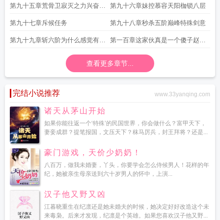
塞
第九十五章荒骨卫寂灭之力兴奋的
第九十六章妹控慕容天阳枷锁八层
剑意
第九十七章斥候任务
第九十八章秒杀五阶巅峰特殊剑意
第九十九章斩六阶为什么感觉有点
第一百章这家伙真是一个傻子赵甲
儿假
第
查看更多章节...
完结小说推荐
www.33yanqing.com
诸天从茅山开始
如果你能往返一个‘特殊’的民国世界，你会做什么？富甲天下，
妻妾成群？提笔报国，文压天下？秣马厉兵，封王拜将？还是...
豪门游戏，天价少奶奶！
八百万，做我未婚妻，丫头，你要学会怎么侍候男人！花样的年
纪，她被亲生母亲送到六十岁男人的怀中，上演...
汉子他又野又凶
江暮晓重生在纪凛还是她未婚夫的时候，她决定好好改造这个未
来毒枭。后来才发现，纪凛是个英雄。如果您喜欢汉子他又野...