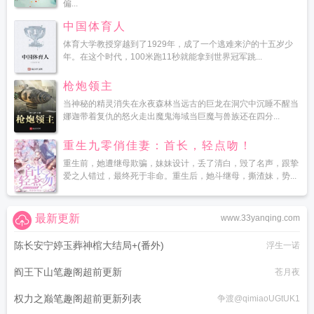
偏...
中国体育人
体育大学教授穿越到了1929年，成了一个逃难来沪的十五岁少
年。在这个时代，100米跑11秒就能拿到世界冠军跳...
枪炮领主
当神秘的精灵消失在永夜森林当远古的巨龙在洞穴中沉睡不醒当
娜迦带着复仇的怒火走出魔鬼海域当巨魔与兽族还在四分...
重生九零俏佳妻：首长，轻点吻！
重生前，她遭继母欺骗，妹妹设计，丢了清白，毁了名声，跟挚
爱之人错过，最终死于非命。重生后，她斗继母，撕渣妹，势...
最新更新
www.33yanqing.com
陈长安宁婷玉葬神棺大结局+(番外)
浮生一诺
阎王下山笔趣阁超前更新
苍月夜
权力之巅笔趣阁超前更新列表
争渡@qimiaoUGtUK1