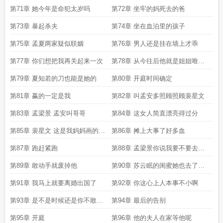
第71章 她今年是命犯太岁吗
第72章 坐牢的妈死去的爸
第73章 暴起杀夫
第74章 坐在血泊里的孩子
第75章 孟夏两家疑似联姻
第76章 男人还是挂在墙上才乖
第77章 你们想把我再关起来一次
第78章 从今往后他就是姐姐唯一
的弟弟
第79章 夏知若的刀也能是她的
第80章 开庭时间确定
第81章 赢的一定是我
第82章 叫孟安多照顾照顾裴星文
第83章 孟梁景 孟安叫哥哥
第84章 这女人简直漂亮得过分
第85章 裴星文 这是我妈妈画的你
第86章 摊上大事了好多血
喜欢吗
第87章 跑赶紧跑
第88章 孟梁景你说我要不要去报
警
第89章 敢动手就废掉他
第90章 苏云眠的闺蜜她也去了那
里
第91章 我马上就要离婚出国了
第92章 你这心上人本事不小啊
第93章 是不是时候还是你不敢见
第94章 最后的告别
她
第95章 开庭
第96章 他的夫人在家等他呢