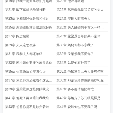
媳
第19章 婚我一定要离哪怕是起诉
第20章 他没有救她
第21章 敢下车就把他腿打断
第22章 苏云眠你是我孟家的夫人
第23章 不和我过你是想和谁过
第24章 安排人盯着夫人
第25章 离婚遭拒苏云眠法院起诉
第26章 夫人触碰的手背火一样滚
烫
第27章 闯进包厢
第28章 孟梁景当年如果不是你
第29章 夫人这怎么够
第30章 妈妈你都不亲我了
第31章 我和夫人都还年轻
第32章 孟梁景我不爱你了
第33章 苏小姐你要接的就是这位
第34章 姑奶他有外遇了
第35章 你离婚后孟安怎么办
第36章 他知道自己夫人腰有多软
第37章 苏老师竟还藏着个这么年
第38章 那是我给你做的婚纱礼服
轻的徒弟
第39章 孟梁景你这是要跟我没脸
第40章 要不要请姑奶帮忙
没皮了
第41章 他死了再来通知我我给他
第42章 等她走了苏云眠照样是无
打棺材
人可依
第43章 爸爸你是不是欺负若若阿
第44章 嫂嫂你也不要我了吗