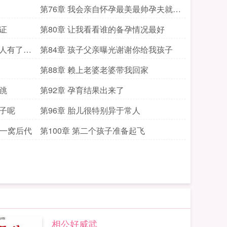
第76章 我会亲自怀孕最美最帅孕夫就是
我
证
第80章 让我看看谁的备孕情况最好
个人有了宝
第84章 孩子父亲曝光谢谢你给我孩子
第88章 赖上老婆老婆带我回家
跳
第92章 孕育结果出来了
孩子呢
第96章 胎儿很特别异于常人
有一窝后代
第100章 第二个孩子准备起飞
相公好威武