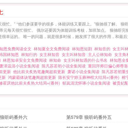
七
天很忙。” “他们参谋要学的很多，体能训练又要跟上。”狼驰很了解。 
帝元每天很忙很忙。 偶尔还要因为体能训练考核，加班加点。 狼驰听完
是很幸运的。 唯一的问题，就是很多时候，她发挥了很大的作用，和最后
知恩免费阅读全文
林知夏全文免费阅读
林知恩短剧
林知音的
女主叫
韩国林知恩
林知行的
女主林知音
女主叫林知音
主人公林知命
女主角
初
林恩知卓安全文免费阅读
林知命
女主叫林知遇的什么书名
林知恩全
萧泽温清小说全集阅读
陈凡苏若初小说全集阅读
重回拜师日偏心师尊靠
前更新
他比前夫炙热笔趣阁超前更新
萧诺小说全集阅读
陈凡苏若初重生
更新
鸿蒙霸体诀笔趣阁超前更新
陈长安宁婷玉葬神棺大结局+(番外)
榕
修霍厌他比前夫炙热大结局+(番外)
郁岚清沈怀琢小说全集阅读
被贵妃
章 狼听屿番外六
第579章 狼听屿番外五