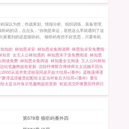
狼听屿深以为然，作战筹划、情报分析、组织训练、装备管理、
狼听屿的话，点点头：“你倒是幸运，居然这么早就遇到了这
大家看到的还是狼听屿。 狼听屿有些不好意思，只要有机
林知知的
林知恩卓安
林知恩全集阅读网
林恩知卓安免费阅
林知音
女主人公林知遇的
林知恩宋子羡免费阅读
林知恩
集阅读免费
林知恩全集阅读
林知夏全文阅读
主人公叫林知
边站笔趣阁超前更新
沈轻纾傅斯言傅律师太太说她不回头
2000从追求青涩校花同桌开始大结局+(番外)
孟晚溪傅谨
宁萧泽温清被贵妃配给太监当对食后大结局+(番外)
重生
配给太监当对食后笔趣阁超前更新
郁岚清沈怀琢重回拜师日
第578章 狼听屿番外四