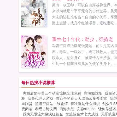
拥有一枚玉印，可以自由穿越异世界。
来以为就是个平平无奇的古代世界，胸
大志的陆征准备当个自由的小倒爷，享
财主生活，找几个红袖添香，逛吃逛吃
过完这朴实无华且枯燥无味的一生。直
施舍了门口乞丐一顿饭，玉印得到了几
重生七十年代：勒少，强势宠
气运狐女日至，倩鬼夜来。全真上门，
军嫂空间双洁爆宠强势她，前世是闻名
师拦路。原来，这个世界不简单如果您
界，毒医。一双妙手，既可以救人，也
欢我有一枚两界印，别忘记分享给朋友..
以杀人，意外身亡，被家传古玉所救。
生到一个智商只有几岁的傻丫头身上。
不饱，穿不暖，还有极品家人在算计，
似人生很昏暗。赵芸初大笑，有空间在
手，谁怕谁？斗极品虐渣渣，在70年代
每日热搜小说推荐
的风生水起。前世30年，孤身一人，重
离婚后她带着三个萌宝惊艳全球免费
商海如战场
我在诸
一世，收获军夫一枚。嫁军人，做军嫂
桠
我是代理人游戏
野百合的春天大结局余多多李雷
新绝
重新开启另一番人生。霸道军夫格言媳
重囤货
黑塔空间站主线剧情
春秋道是什么组织
剑众生58
说一，我绝对不说二。媳妇的话，永远
费阅读
孝经古诗文网
商海大战
安静silence
让你修炼养
对的。即使不对，也参考前一句。如果
我为无限流大佬疯狂氪金
龙族炼金术七大成就
无系统宝