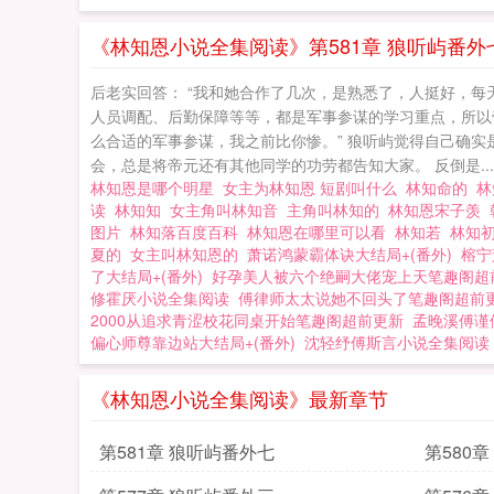
《林知恩小说全集阅读》第581章 狼听屿番外
后老实回答： “我和她合作了几次，是熟悉了，人挺好，每
人员调配、后勤保障等等，都是军事参谋的学习重点，所以
么合适的军事参谋，我之前比你惨。” 狼听屿觉得自己确实
会，总是将帝元还有其他同学的功劳都告知大家。 反倒是...
林知恩是哪个明星
女主为林知恩 短剧叫什么
林知命的
林
读
林知知
女主角叫林知音
主角叫林知的
林知恩宋子羡
图片
林知落百度百科
林知恩在哪里可以看
林知若
林知
夏的
女主叫林知恩的
萧诺鸿蒙霸体诀大结局+(番外)
榕宁
了大结局+(番外)
好孕美人被六个绝嗣大佬宠上天笔趣阁超
修霍厌小说全集阅读
傅律师太太说她不回头了笔趣阁超前
2000从追求青涩校花同桌开始笔趣阁超前更新
孟晚溪傅谨
偏心师尊靠边站大结局+(番外)
沈轻纾傅斯言小说全集阅读
《林知恩小说全集阅读》最新章节
第581章 狼听屿番外七
第580