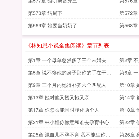
第577章 狼听屿番外三
第576
第573章 结局下
第572章
第569章 她要当奶奶了
第568
《林知恩小说全集阅读》章节列表
第1章 一个母单忽然多了三个未婚夫
第2章 
第5章 说不馋他的身子那你的手在干什
第6章 
么
帅了
第9章 三个月内她得补齐六个匹配人
第10章
第13章 她对他又搂又抱又亲
第14章
第17章 你怎么能同时净化两个人
第18章
第21章 林小姐你愿意和谁去孕育中心
第22章
第25章 混血儿不孕不育 我不能生你会
第26章