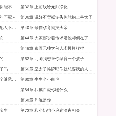
后你能不心
第32章 上前线给元帅净化
恩的匹配人
第36章 说好不背叛转头你就抱上皇太子
匹配人不会
第40章 最佳孕育期按头亲
次
第44章 大家都盼着他求婚他却倒在了前
线
第48章 狼耳元帅太勾人求摸摸捏捏
的
第52章 元帅我想替你孕育一个孩子
孩子吗
第56章 皇太子摊牌吧你就想要我的人还
是
一个继承人
第60章 生生个小白虎
第64章 我摸白虎你喘什么
第68章 昨晚是你
宝宝生
第72章 和小奶狗小狼狗深夜相会