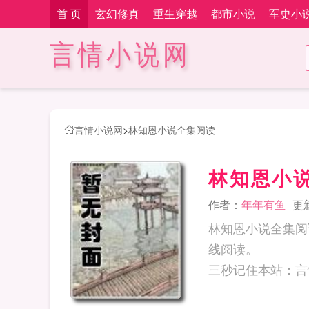
首 页
玄幻修真
重生穿越
都市小说
军史小
言情小说网
言情小说网
>
林知恩小说全集阅读
林知恩小
作者：
年年有鱼
更新
林知恩小说全集阅
线阅读。