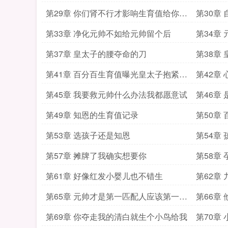
嫌弃我吗
第29章 你们肾不行才影响生育值给你们
第30章
补补
言而喻
第33章 净化元帅不如给元帅留个后
第34章
第37章 皇太子的腰夺命的刀
第38章
第41章 百分百生育值曝光皇太子抱紧林
第42章
知恩
第45章 我要救元帅什么办法我都愿意试
第46章
第49章 知恩的生育值记录
第50章
第53章 选孩子还是知恩
第54章
第57章 摊牌了我确实想要你
第58章
第61章 好像红发小婴儿也不错生
第62章
第65章 元帅才是第一匹配人应该第一个
第66章
生
第69章 你夺走我的清白就生个小鸟给我
第70章