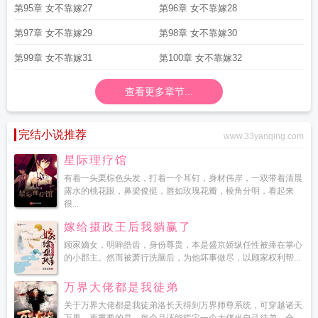
第95章 女不靠嫁27
第96章 女不靠嫁28
第97章 女不靠嫁29
第98章 女不靠嫁30
第99章 女不靠嫁31
第100章 女不靠嫁32
查看更多章节...
完结小说推荐
www.33yanqing.com
星际理疗馆
有着一头栗棕色头发，打着一个耳钉，身材伟岸，一双带着清晨
露水的桃花眼，鼻梁俊挺，唇如玫瑰花瓣，棱角分明，看起来
很...
嫁给摄政王后我躺赢了
顾家嫡女，明眸皓齿，身份尊贵，本是盛京娇纵任性被捧在掌心
的小郡主。然而被萧行洗脑后，为他坏事做尽，以顾家权利帮...
万界大佬都是我徒弟
关于万界大佬都是我徒弟洛长天得到万界师尊系统，可穿越诸天