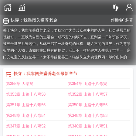
快穿：我靠闯关赚养老金
鲜橙维C多
/著
关于快穿：我靠闯关赚养老金：姜秋澄作为芸芸众生中的路人甲，社会基层里的
螺丝钉，一直以为自己的生活会一成不变的继续下去，直到某一日加班的深夜，
被三千世界系统选中，从此开启了一段奇幻的旅程。进入不同的世界，作为背景
板里的小人物，该如何跳出原有的框架，活出不一样的肆意人生呢？世界一：宗
门充电宝的反抗世界二：女不靠嫁世界三：猫猫队立大功世界四：献给山神的新
娘……（未完待续，持续补充！）PS:系统存在感极低，大女主自立自强，全程无
CP
快穿之我靠养娃
快穿我靠闯关赚养老金书旗
快穿我靠养娃走上巅峰
快穿我
快穿：我靠闯关赚养老金
最新章节
靠闯关赚养老金txt
快穿之我靠养娃走上人生巅峰全文免费阅读
快穿我靠闯关赚
第355章 大结局
第354章 山路十八弯完
养老金
快穿之我靠养娃走上人生巅峰免费阅读
快穿之我靠养娃走上人生巅峰晋
江
快穿之我靠养娃发家致富
快穿之我靠事业封神了
快穿我靠演技通关
快穿之
第353章 山路十八弯58
第352章 山路十八弯57
我靠养娃走上人生巅峰鱼翅
快穿之我靠养娃走上人生巅峰格格党
快穿之我靠养
娃走上人生巅峰正版
快穿之我靠养娃走上人生巅峰笔趣阁
快穿之我靠养娃走
我
第351章 山路十八弯56
第350章 山路十八弯55
靠快穿拯救大佬星辰昀
快穿之我靠游戏争宠
快穿之我靠养娃走上人
快穿系统我
第349章 山路十八弯54
第348章 山路十八弯53
靠氪金撩大佬
快穿我靠美
快穿我靠养娃
快穿我靠养娃走上
快穿我靠养娃来升
级
快穿之我靠养娃走上人生巅峰全文阅读
快穿之我靠嘴炮闯世界
快穿之我靠养
第347章 山路十八弯52
第346章 山路十八弯51
娃走上人生巅峰全文
快穿我靠闯关赚养老金 鲜橙维C多
快穿之我靠养娃走上人