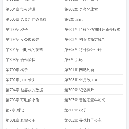
第504章 彻夜难眠
第505章 更多的线索
第506章 风又起而杏花稀
第5章 后记
第600章 楔子
第601章 忙碌的假期过后总是很累
第602章 女公爵传奇
第603章 初探卡斯诺城邦
第604章 旧时代的夜莺
第605章 将计就计中计
第606章 合作愉快
第6章 后记
第700章 楔子
第701章 网吧约会
第702章 人血馒头
第703章 似是故人来
第704章 被篡改的数据
第705章 记忆碎片
第706章 可耻的小偷
第707章 冒险吧童年幻想
第7章 后记
第800章 楔子
第801章 真假公主
第802章 寻找椰子公主