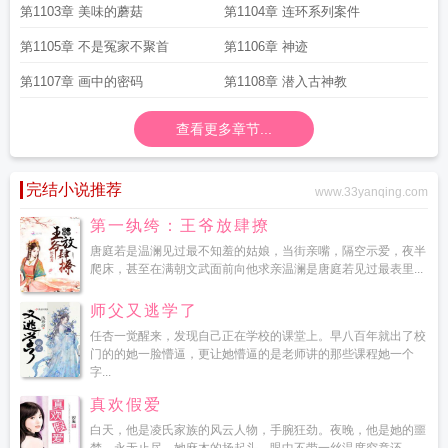
第1103章 美味的蘑菇
第1104章 连环系列案件
第1105章 不是冤家不聚首
第1106章 神迹
第1107章 画中的密码
第1108章 潜入古神教
查看更多章节...
完结小说推荐
www.33yanqing.com
第一纨绔：王爷放肆撩
唐庭若是温澜见过最不知羞的姑娘，当街亲嘴，隔空示爱，夜半
爬床，甚至在满朝文武面前向他求亲温澜是唐庭若见过最表里...
师父又逃学了
任杏一觉醒来，发现自己正在学校的课堂上。早八百年就出了校
门的的她一脸懵逼，更让她懵逼的是老师讲的那些课程她一个
字...
真欢假爱
白天，他是凌氏家族的风云人物，手腕狂劲。夜晚，他是她的噩