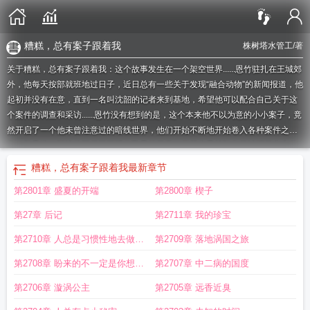
糟糕，总有案子跟着我
株树塔水管工
/著
关于糟糕，总有案子跟着我：这个故事发生在一个架空世界......恩竹驻扎在王城郊
外，他每天按部就班地过日子，近日总有一些关于发现“融合动物”的新闻报道，他
起初并没有在意，直到一名叫沈韶的记者来到基地，希望他可以配合自己关于这
个案件的调查和采访......恩竹没有想到的是，这个本来他不以为意的小小案子，竟
然开启了一个他未曾注意过的暗线世界，他们开始不断地开始卷入各种案件之
中，并且这一切让他不得不正视自己虽然日常、但其实早就陷在算计环节之中的
生活。
糟糕的事情总会过去说说
糟糕总会过去
糟糕的事情总会过去的文案
糟
糟糕，总有案子跟着我
最新章节
糕
糟糕的日子总有尽头
总有案子跟着我去做
糟糕的事情总会过去的句子
糟糕
第2801章 盛夏的开端
第2800章 楔子
的日子总会有尽头
糟糕的总会过去
糟糕的事总会过去
第27章 后记
第2711章 我的珍宝
第2710章 人总是习惯性地去做自
第2709章 落地涡国之旅
己擅长的事
第2708章 盼来的不一定是你想要
第2707章 中二病的国度
的
第2706章 漩涡公主
第2705章 远香近臭