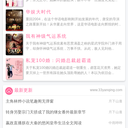
梦，永无止尽。她麻木的扬起头，眼中不带一丝温度究竟还...
华娱大时代
重回2004，在这个华语电影刚刚开始发展的年代，唐安的导演
之路重新开始！从华夏走向世界，这是华语电影走向辉煌的时...
我有神级气运系统
关于我有神级气运系统素有恶贯满盈之称的星武学院外门弟子周
宇，却身怀神级气运系统，万事不惧。从此，敌人见到他...
私宠100婚：闪婚总裁超霸道
关于私宠100婚闪婚总裁超霸道一朝重生，虐莲花灭渣男，她定
要灭掉上一世所有踩在她头顶欺辱她的人！本以为依旧会...
最新更新
www.33yanqing.com
主角林烨小说笔趣阁无弹窗
月下山逢
转身另娶宗门天骄成了我的继女番外最新章节
月下山逢
嬴政直播朕在大秦的悠闲皇帝生活全文阅读
中雨哗哗