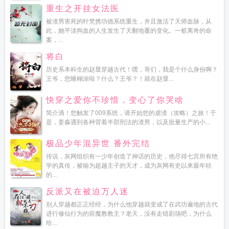
重生之开挂女法医
被渣男害死的叶梵携功德系统重生，并且激活了天师血脉，从
此，她平淡狗血的人生发生了天翻地覆的变化。一桩离奇的命
案，...
将白
历史系本科生的赵显穿越古代！嘿，哥们，我是个什么身份啊？
王爷，您睡糊涂啦？什么？王爷？！就在赵显...
快穿之爱你不珍惜，变心了你哭啥
简介滴！您触发了009系统，请开始您的虐渣（攻略）之旅！于
是，姜淼遇到各种背着半部刑法的渣男，以及批量生产的小...
极品少年混异世 番外完结
传说，灰网组织有一少年创造了神话的历史，他尽得七宫所有绝
学的真传，被喻为超越主子的天才，成为灰网有史以来最年轻
的...
反派又在被迫万人迷
别人穿越都正正经经，为什么他穿越就变成了在武功遍地的古代
进行修仙行为的前魔教教主？老天，没有走错剧场吧，为什么
给...