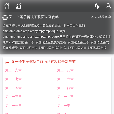
又一个案子解决了双面法官攻略
杰夫·林德塞
/著
德克斯特，白天他是警察局一名普通的法医，利用自己对血的
amp;amp;amp;amp;amp;amp;amp;ldquo;爱好
amp;amp;amp;amp;amp;amp;amp;rdquo;从事着血迹图案分析的工作，兢兢业业
地帮?..
双面法医 第一季
双面法医全集免费观看
双面法医第三季
双面法医第六
季在线观看
双面法医百度
双面法医电视剧全集
双面法医胡歌
双面法医电视
剧
双面法医2在线阅读
双面法医第一季在线观看
嗜血法医第一季在线观看
双面
法医第五季在线观看
双面法医在线观看
双面法医2正版
双面法医第二季剧情
双
又一个案子解决了双面法官攻略
最新章节
面法医第一季在线
双面法医1到5季
双面法医第一季剧情
双面法医美剧
又一个
第二十九章
第二十八章
案子解决了双面法官攻略
双面法医
双面法医林德塞
双面法医第四季
双面法医
第六季
双面法医2在线阅读杰夫
双面法医第一季免费播放
第二十七章
第二十六章
第二十五章
第二十四章
第二十三章
第二十二章
第二十一章
第二十章