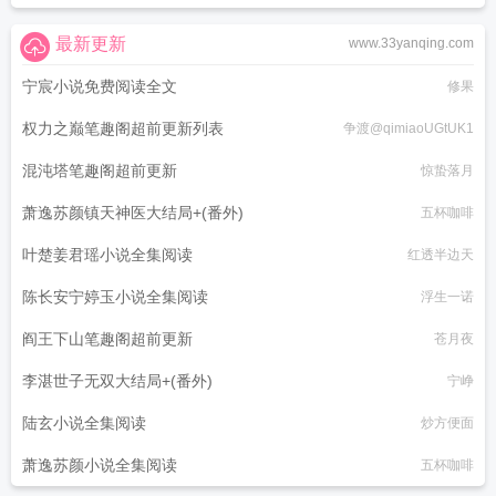
最新更新
www.33yanqing.com
宁宸小说免费阅读全文
修果
权力之巅笔趣阁超前更新列表
争渡@qimiaoUGtUK1
混沌塔笔趣阁超前更新
惊蛰落月
萧逸苏颜镇天神医大结局+(番外)
五杯咖啡
叶楚姜君瑶小说全集阅读
红透半边天
陈长安宁婷玉小说全集阅读
浮生一诺
阎王下山笔趣阁超前更新
苍月夜
李湛世子无双大结局+(番外)
宁峥
陆玄小说全集阅读
炒方便面
萧逸苏颜小说全集阅读
五杯咖啡