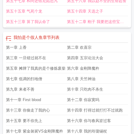
第五十七章 和尚还俗尼姑思凡
第五十六章 我以赵不全的生命起誓
第五十五章 气死个龙
第五十四章 天选之子
第五十三章 算了我认命了
第五十二章 刚子 我要把这些宝贝
全部吸光
我怕是个假人鱼
章节列表
第一章 上香
第二章 欢喜宗
第三章 一旦错过就不在
第四章 五宗论法大会
第五章 摊牌了我真的是个修炼废柴
第六章 金刚降魔杵
第七章 低调的扫地僧
第八章 天竺神油
第九章 来者不善
第十章 只吃肉不杀生
第十一章 First blood
第十二章 你寂寞吗
第十三章 你偷走了我的心
第十四章 打得过就打打不过就跑
第十五章 要不你先上
第十六章 你与春风皆过客
第十七章 紫金袈裟VS金刚降魔杵
第十八章 我的玲珑锡杖