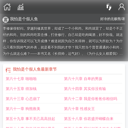
我怕是个假人鱼
好冷的北极熊
/著
李修缘很郁闷。穿越到修真世界，却成了一个小和尚。和尚就罢了，却是个不正
经的和尚。别的和尚吃茶念佛，打坐修行。自己却是吃肉喝酒，好不快哉。就这
样，你告诉我还可以飞升成佛？难道就因为自己长得帅，就可以为所欲为？为什
么只看到我帅气的外表，就是看不到我的才华？我只想当个普普通通的小和尚，
为什么就这么难？——本书又名《长得帅，运气好》、《为什么女人都爱我》、
《我真的不想靠脸吃饭》、《施主，小僧不化缘》友情提示，本书为极品沙雕
文，看的时候勿带脑子。切记！切记！如果您喜欢我怕是当了个假和尚，别忘记
我怕是个假人鱼
最新章节
分享给朋友.
我怕是个假人类
我怕是个假反派
我怕不是个假主角
我怕是个假人
第六十七章 啪啪啪
第六十六章 自卑的男孩
鱼
我怕是当了个假和尚怎么办
我怕是修了个假仙 有一说一
我怕不是一个假的
主角吧
我怕不是个假的魔法师
我怕是修了个假仙漫画
我怕是个假炮灰
我怕是
第六十五章 得加钱
第六十四章 其实你没有输
当了个假和尚 好冷的北极熊
我怕是穿了个假越
我怕是当了个假和尚的说说
我
怕是离了个假婚全文阅读
我怕是当了个假和尚是什么歌
我怕是修了假仙
我怕是
第六十三章 心态崩了
第六十二章 我是你爸爸你相信吗
个假阎王
我怕是当了个假和尚什么意思
我怕是假的
我怕不是个假的主角吧!
我
第六十一章 狗熊救美
第六十章 性感女王
怕是个假助攻
我怕不是个假的主角吧
我怕是个假机凯种免费阅读
我怕是个假主
角
我怕是个假机凯种
第五十九章 事不关己高高挂起
第五十八章 你若盛开蝴蝶自来