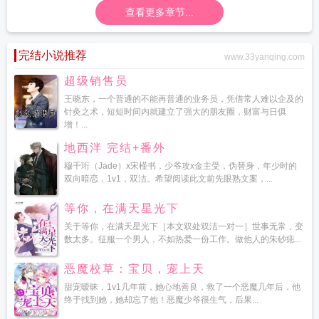
查看更多章节...
完结小说推荐
www.33yanqing.com
超级销售员
王晓东，一个普通的不能再普通的业务员，凭借常人难以企及的
针灸之术，短短时间内就建立了强大的朋友圈，财富与日俱
增！...
地西泮 完结+番外
穆千珩（Jade）x宋槿书，少爷攻x金主受，伪替身，年少时的
双向暗恋，1v1，双洁。希望阅读此文前先眼熟文案，...
等你，在满天星光下
关于等你，在满天星光下［本文双处双洁一对一］世事无常，变
数太多。征服一个男人，不如热爱一份工作。做他人的朱砂痣...
恶魔校草：宝贝，宠上天
甜宠暧昧，1v1几年前，她心地善良，救了一个恶魔几年后，他
终于找到她，她却忘了他！恶魔少爷很生气，后果...