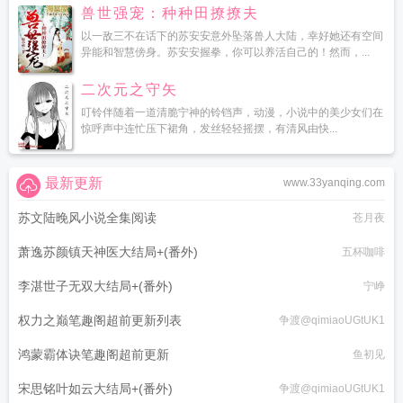
兽世强宠：种种田撩撩夫
以一敌三不在话下的苏安安意外坠落兽人大陆，幸好她还有空间
异能和智慧傍身。苏安安握拳，你可以养活自己的！然而，...
二次元之守矢
叮铃伴随着一道清脆宁神的铃铛声，动漫，小说中的美少女们在
惊呼声中连忙压下裙角，发丝轻轻摇摆，有清风由快...
最新更新
www.33yanqing.com
苏文陆晚风小说全集阅读
苍月夜
萧逸苏颜镇天神医大结局+(番外)
五杯咖啡
李湛世子无双大结局+(番外)
宁峥
权力之巅笔趣阁超前更新列表
争渡@qimiaoUGtUK1
鸿蒙霸体诀笔趣阁超前更新
鱼初见
宋思铭叶如云大结局+(番外)
争渡@qimiaoUGtUK1