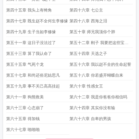
第四十五章 我头上有犄角
第四十六章 七公主
第四十七章 既生赵不全何生李修缘
第四十八章 西海之泪
第四十九章 生子当如李修缘
第五十章 师兄我顶你个肺
第五十一章 这日子没法过了
第五十二章 刚子 我要把这些宝贝
全部吸光
第五十三章 算了我认命了
第五十四章 天选之子
第五十五章 气死个龙
第五十六章 我以赵不全的生命起誓
第五十七章 和尚还俗尼姑思凡
第五十八章 你若盛开蝴蝶自来
第五十九章 事不关己高高挂起
第六十章 性感女王
第六十一章 狗熊救美
第六十二章 我是你爸爸你相信吗
第六十三章 心态崩了
第六十四章 其实你没有输
第六十五章 得加钱
第六十六章 自卑的男孩
第六十七章 啪啪啪