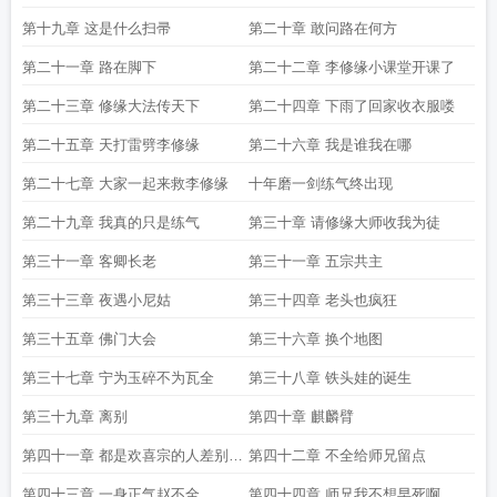
第十九章 这是什么扫帚
第二十章 敢问路在何方
第二十一章 路在脚下
第二十二章 李修缘小课堂开课了
第二十三章 修缘大法传天下
第二十四章 下雨了回家收衣服喽
第二十五章 天打雷劈李修缘
第二十六章 我是谁我在哪
第二十七章 大家一起来救李修缘
十年磨一剑练气终出现
第二十九章 我真的只是练气
第三十章 请修缘大师收我为徒
第三十一章 客卿长老
第三十一章 五宗共主
第三十三章 夜遇小尼姑
第三十四章 老头也疯狂
第三十五章 佛门大会
第三十六章 换个地图
第三十七章 宁为玉碎不为瓦全
第三十八章 铁头娃的诞生
第三十九章 离别
第四十章 麒麟臂
第四十一章 都是欢喜宗的人差别怎
第四十二章 不全给师兄留点
么这么大呢
第四十三章 一身正气赵不全
第四十四章 师兄我不想早死啊