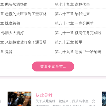
章 抛头颅洒热血
第七十九章 森林伏击
章 愚蠢的大臣来到了奎塔林
第八十三章 给我过来
章 蛛魔首领
第八十七章 一虎分两羊
 你滴大大滴好
第九十一章 额滴任务完成啦
章 米凯拉竟然打赢了通灵塔
第九十五章 援军
章 鬼背
第九十九章 恶魔卫士哈纳玛
查看更多章节...
从此枭雄
国
关于从此枭雄一觉醒来，我从高中生，变