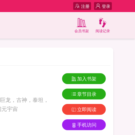
注册
登录
会员书架
阅读记录
加入书架
章节目录
巨龙，古神，泰坦，
…… 从魔兽世界开启元宇宙
立即阅读
手机访问