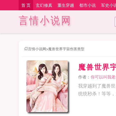
首 页
玄幻修真
重生穿越
都市小说
军史小
言情小说网
言情小说网
>
魔兽世界宇宙伤害类型
魔兽世界
作者：
你可以叫我老
我穿越到了魔兽世