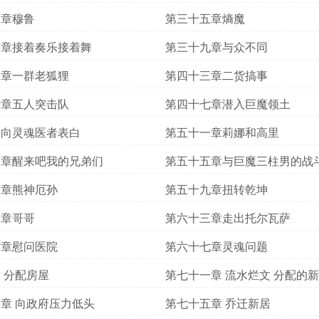
四章穆鲁
第三十五章熵魔
八章接着奏乐接着舞
第三十九章与众不同
二章一群老狐狸
第四十三章二货搞事
六章五人突击队
第四十七章潜入巨魔领土
章向灵魂医者表白
第五十一章莉娜和高里
四章醒来吧我的兄弟们
第五十五章与巨魔三柱男的战
八章熊神厄孙
第五十九章扭转乾坤
二章哥哥
第六十三章走出托尔瓦萨
六章慰问医院
第六十七章灵魂问题
 分配房屋
第七十一章 流水烂文 分配的
将到手
章 向政府压力低头
第七十五章 乔迁新居