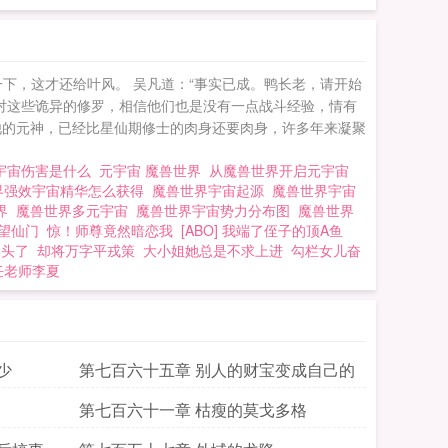
一下，这才还给叶风。 吴凡道：“事实已成。鸭长老，请开始
对这些诡异的修罗，相信他们也是没有一点战斗经验，情有
他的元神，已经比星仙期修士的肉身还要肉身，许多年来凝聚
宇宙伤害是什么
元宇宙 魔兽世界
从魔兽世界开启元宇宙
界强效宇宙精华怎么获得
魔兽世界宇宙起源
魔兽世界宇宙
万界
魔兽世界多元宇宙
魔兽世界宇宙势力分布图
魔兽世界
望仙门
惊！师尊竟然暗恋我
[ABO] 我端了侄子的顶A鱼
回头了
却将万字平戎策
大小姐她总是不求上进
勾栏女儿奋
任老师李夏
少
第七百六十五章 别人的财宝变成自己的
第七百六十一章 枯瘦的莫戈多格