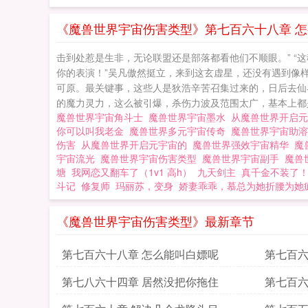
《魔兽世界宇宙伤害类型》第七百六十八章 
击到处惹是生非，无论联盟还是部落都看他们不顺眼。” “
你的表演！”吴凡傲然挺立，来到这玄虚星，还没有遇到像
可原。最关键事，这些人是狄浩辛苦召集过来的，日后去仙
的魔力灵力，这么被引爆，杀伤力波及范围太广，基本上都是妖
魔兽世界宇宙角斗士
魔兽世界宇宙墨水
从魔兽世界开启
你可以叫我老金
魔兽世界多元宇宙传奇
魔兽世界宇宙助
伤害
从魔兽世界开启元宇宙的
魔兽世界强效宇宙精华
魔
宇宙流光
魔兽世界宇宙伤害类型
魔兽世界宇宙副手
魔兽
塘
我网恋又翻车了（1v1 高h）
九天剑主
真千金不装了
斗记
修复师
玛丽苏，变身
娇妻乖乖，慕总为她折腰为她
《魔兽世界宇宙伤害类型》最新章节
第七百六十八章 怎么能叫白嫖呢
第七百六
第七八六十四章 居然没把你拖住
第七百六