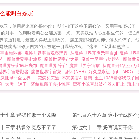
怎么能叫白嫖呢
这魂玉，使用起来真的很奇妙！”明心摘下这魂玉眉心坠，又用手帕擦拭了
样的对手，他期盼着鸭公公能厉害一点。 其实狄浩内心是很生气的，但面
界装逼打脸，这些人得派上用场的。 魔主晁韵雄的元神引爆太恐怖了。
魔鬼阿修罗四方的人被这一引爆给炸灭。 “这里！”宝儿猛然挡...
元宇宙梅琳娜
魔兽世界宇宙观察玩具
从魔兽世界开启元宇宙gl
魔兽世界
溶剂
魔兽世界宇宙地图
魔兽世界宇宙之冕
魔兽世界宇宙助熔剂
魔兽世
兽世界宇宙疯狂裹布
魔兽世界 宇宙
魔兽世界宇宙猎
从魔兽开始征服
世界宇宙屠戮者
魔兽世界宇宙龙
坦然 (NPH)
好久是永远（gl，ABO）
！疯批得罪全世界！
花满长安道
不完美奋斗指南
重生1988老婆我浪子
疯
大唐：逆子，还给朕藏了多少惊喜
漂亮小笨宝总被机器人盯上
班主
十七章 帮我打败一个戈隆
第七百六十六章 这小子成熟不
十三章 格鲁洛克忍不了了
第七六十二章 扬言说要干你