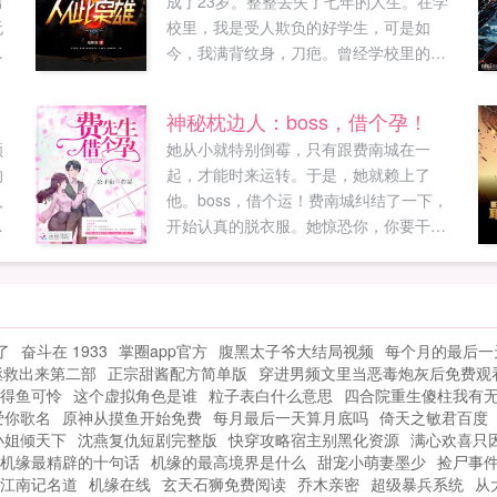
男
成了23岁。整整丢失了七年的人生。在学
无
校里，我是受人欺负的好学生，可是如
无
今，我满背纹身，刀疤。曾经学校里的一
，
姐，竟然变成了我的妻子这丢失的七年记
盖地
忆，到底发生了什么！...
神秘枕边人：boss，借个孕！
会
顾
她从小就特别倒霉，只有跟费南城在一
于
的
起，才能时来运转。于是，她就赖上了
！
人
他。boss，借个运！费南城纠结了一下，
话
倒
开始认真的脱衣服。她惊恐你，你要干什
初
出
么？费南城欺身而上不是要借个孕？此运
后
队
非彼孕啊喂！！我拼尽了此生所有的运
可
后
气，只为遇到你。公子衍如果您喜欢神秘
忘
宕
枕边人boss，借个孕！，别忘记分享给朋
了
奋斗在 1933
掌圈app官方
腹黑太子爷大结局视频
每个月的最后一
断
友...
拯救出来第二部
正宗甜酱配方简单版
穿进男频文里当恶毒炮灰后免费观
的
得鱼可怜
这个虚拟角色是谁
粒子表白什么意思
四合院重生傻柱我有
爱你歌名
原神从摸鱼开始免费
每月最后一天算月底吗
倚天之敏君百度
小姐倾天下
沈燕复仇短剧完整版
快穿攻略宿主别黑化资源
满心欢喜只
机缘最精辟的十句话
机缘的最高境界是什么
甜宠小萌妻墨少
捡尸事
江南记名道
机缘在线
玄天石狮免费阅读
乔木亲密
超级暴兵系统
从