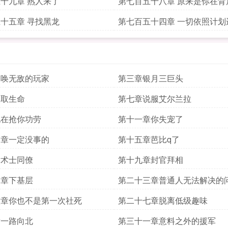
十九章 熟人来了
第七百五十八章 原来是你在背
十五章 寻找黑龙
第七百五十四章 一切依照计划
召唤无敌的玩家
第三章银月三巨头
吸取生命
第七章说服艾尔兰拉
她在抢你功劳
第十一章你失宠了
四章一定没事的
第十五章芭比q了
章术士同僚
第十九章封官拜相
二章下基层
第二十三章普通人无法解决的
六章你也不是第一次社死
第二十七章脱离低级趣味
章一路向北
第三十一章意料之外的援军