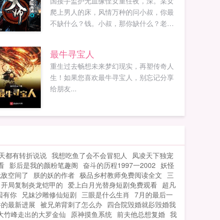
国接手监护无血缘侄女重任夜，深。某女
爬上男人的床，风情万种的问小叔，你最
不缺什么？钱。小叔，那你缺什么？老
婆。啪，成交！你缺老婆，我缺...
最牛寻宝人
重生过去畅想未来梦幻现实，再塑传奇人
生！如果您喜欢最牛寻宝人，别忘记分享
给朋友...
天都有转折说说
我想吃鱼了会不会冒犯人
凤凌天下独宠
看
影后是我的颜粉笔趣阁
奋斗的历程1997一2002
妖怪
无敌空间了
朕的妖的作者
极品乡村教师免费阅读全文
三
开局复制炎龙铠甲的
爱上白月光替身短剧免费观看
超凡
因有你
兄妹沙雕修仙短剧
三眼是什么生肖
7月的最后一
件的最新进展
被兄弟背刺了怎么办
四合院毁婚就髟毁婚我
大竹峰走出的大罗金仙
原神摸鱼系统
前夫他总想复婚
我