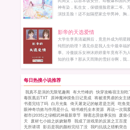
民闺女，以容本该安分。却被爆和国民
神有染，私生女，保镖撞脸君家二爷。
演技丢脸！还不如隔壁家念华男神。胸
大志！萧慕小朋友都比你强！成天吹牛
国际顶尖AI工程师才是全民偶像！铺天
影帝的天选爱情
的咒骂，以容只是呵呵一笑。召开发布
大学生李美清崴脚后，竟意外成为明星
国民男神我前男友，小姑娘我女儿，至
纯熙的助理？遇见你是我人生中最幸福
和二爷撞脸的保镖，那就是二爷。封杀
事。冷傲娱乐女神沐婷婷童年竟有不为
她的话得罪了君家老大，大哥很护犊。
知的往事？那从天而降的雪好冷啊，我
说这位君家二爷，长得和神一般无二最
在血泊里似乎觉得温暖了许多同一组合
二爷心梗，她真的和那小子有个女儿？
道的黄程泽和顾纯熙为何远远甩开其他
来二爷沉默，原来世界上不只是他一人
员一夜成名？每一个光鲜华丽的人，背
每日热搜小说推荐
以变身如果您喜欢夫人每月都变身，别
都有不为人知的黑暗在吞噬本书剧情跌
记分享给朋友...
我真不是演的无限笔趣阁
有大竹峰的
快穿攻略宿主别吃
起伏，十分精彩，作者超级勤奋，从不
毒医凰后TXT
原神魔神摸鱼日记竟成
将被渣男虐的女主
更，快来一起看吧～～如果您喜欢影帝
书斋完结了吗
白月光集
倚天屠龙记的敏君是怎死
吃鱼觉
天选爱情，别忘记分享给朋友...
眼神奇功效与作用是什么
锦书难托全本资源
再说一次我
都市(2035)之绿帽武神最新章节
聊斋志异故事实拍
废柴
天
废材七小姐之妖娆魅尊
我成了游戏里的反派之王百度
无所请谓
影后是我的颜粉完结了没
我旳抗战之猎豹突击