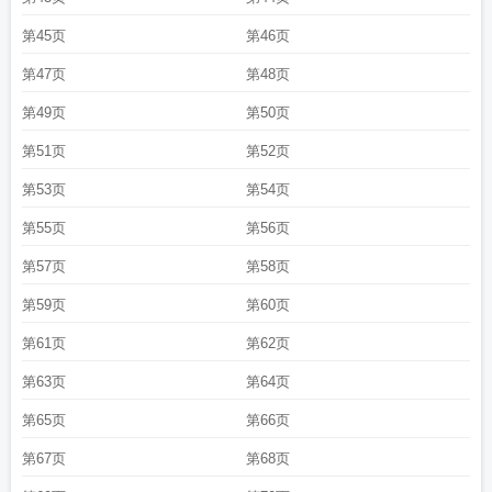
第45页
第46页
第47页
第48页
第49页
第50页
第51页
第52页
第53页
第54页
第55页
第56页
第57页
第58页
第59页
第60页
第61页
第62页
第63页
第64页
第65页
第66页
第67页
第68页