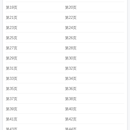
第19页
第20页
第21页
第22页
第23页
第24页
第25页
第26页
第27页
第28页
第29页
第30页
第31页
第32页
第33页
第34页
第35页
第36页
第37页
第38页
第39页
第40页
第41页
第42页
第43页
第44页