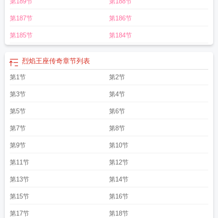
第189节
第188节
整版免费观看
烈焰燃情全集免费观看泰剧泰剧啦
烈焰星神
烈焰天下官网
烈焰
短剧
烈焰行动
烈焰王座传奇
烈焰猴种族值
烈焰焚情 电视剧
烈焰觉醒0.01
第187节
第186节
折
烈焰电视剧免费观看
烈焰飞雪官方网站
烈焰之武庚纪定档3月
烈焰红唇图
片
烈焰俄罗斯
烈焰的拼音
烈焰屠龙手游
烈焰焚情
第185节
第184节
烈焰王座传奇
章节列表
第1节
第2节
第3节
第4节
第5节
第6节
第7节
第8节
第9节
第10节
第11节
第12节
第13节
第14节
第15节
第16节
第17节
第18节