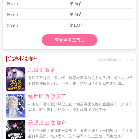
第95节
第96节
第97节
第98节
第99节
第100节
查看更多章节...
完结小说推荐
www.33yanqing.com
总裁欠教育
有钱了不起啊，丑八怪！她怒瞪着眼前这个破了相的老男人，恨
不得将他拆骨入腹。可是，接下来的日子令她始料未及如...
绝世医后倾天下
新书冬日暖阳夏清风已上传！她是毒医双绝的腹黑特工，穿越于
军师世家的废材小姐身上，睁眼就直接强吻了绝...
最强道士在都市
关于最强道士在都市一双鬼眼，看透天地人间一团鬼力，足以搅
乱日月星辰。顷刻之间，斩妖除恶！红尘浩荡，恶鬼太多...