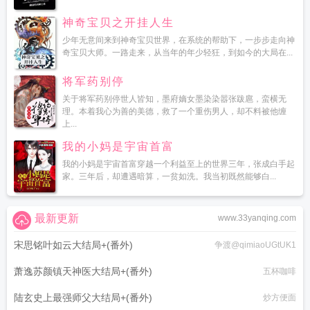
神奇宝贝之开挂人生
少年无意间来到神奇宝贝世界，在系统的帮助下，一步步走向神
奇宝贝大师。一路走来，从当年的年少轻狂，到如今的大局在...
将军药别停
关于将军药别停世人皆知，墨府嫡女墨染染嚣张跋扈，蛮横无
理。本着我心为善的美德，救了一个重伤男人，却不料被他缠
上...
我的小妈是宇宙首富
我的小妈是宇宙首富穿越一个利益至上的世界三年，张成白手起
家。三年后，却遭遇暗算，一贫如洗。我当初既然能够白...
最新更新
www.33yanqing.com
宋思铭叶如云大结局+(番外)
争渡@qimiaoUGtUK1
萧逸苏颜镇天神医大结局+(番外)
五杯咖啡
陆玄史上最强师父大结局+(番外)
炒方便面