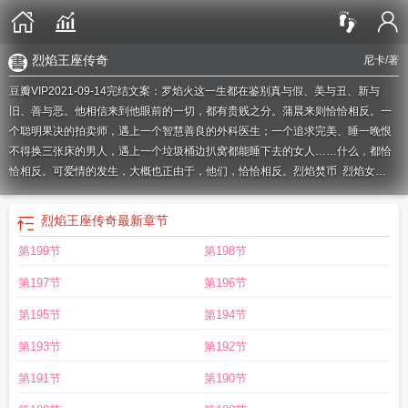
烈焰王座传奇
尼卡
/著
豆瓣VIP2021-09-14完结文案：罗焰火这一生都在鉴别真与假、美与丑、新与
旧、善与恶。他相信来到他眼前的一切，都有贵贱之分。蒲晨来则恰恰相反。一
个聪明果决的拍卖师，遇上一个智慧善良的外科医生；一个追求完美、睡一晚恨
不得换三张床的男人，遇上一个垃圾桶边扒窝都能睡下去的女人……什么，都恰
恰相反。可爱情的发生，大概也正由于，他们，恰恰相反。
烈焰焚币
烈焰女
郎
烈焰猴性格配招
烈焰红唇高清在线观看完整
烈焰尼卡
烈焰人
烈焰风暴
烈
焰红唇4
烈焰德鲁伊外观怎么获得
烈焰泉
烈焰红唇高清免费观看完整
烈焰滔滔
烈焰王座传奇
最新章节
新书
烈焰龙城
烈焰鸳鸯
烈焰 电影
烈焰觉醒游戏
烈焰之武庚纪电视剧免费观
第199节
第198节
看完整版
烈焰滔滔的全部
任嘉伦烈焰电视剧全集在线观看
烈焰之武庚纪 电视
剧
烈焰电视剧全集在线观看
烈焰猴
烈焰狂魔
烈焰腾腾十米高打一成语
烈焰彼
第197节
第196节
诺修
烈焰之武庚纪
烈焰跑车多少钱
烈焰红唇香港版
烈焰快驹
烈焰红唇完整版
视频在线观看
烈焰吞噬欧洲多国
烈焰之武庚纪电视剧免费观看
烈焰红唇
烈焰
第195节
第194节
刀
烈焰电影
烈焰 俄罗斯
烈焰飞雪
烈焰玫瑰
烈焰传奇手游官网
烈焰全文免费
第193节
第192节
阅读无弹窗
烈焰电视剧全集在线观看免费高清
烈焰仙子黛安娜多少钱
烈焰猩
猩
烈焰鸳鸯咬春饼在线阅读
烈焰鸳鸯咬春饼讲的什么
烈焰魔剑
烈焰红唇免费
第191节
第190节
观看完整版高清国语
烈焰菇
烈焰升腾
烈焰之刃
烈焰滔滔
烈焰马
烈焰电影完