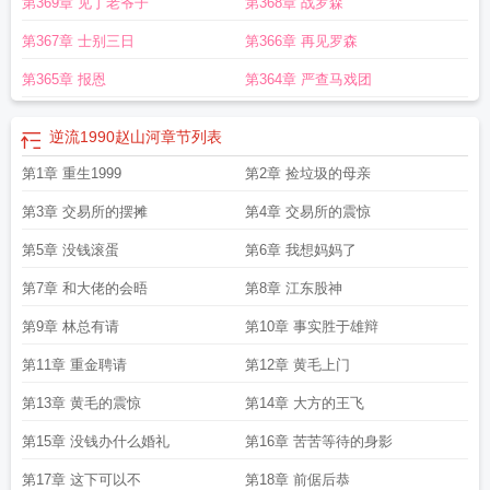
第369章 见丁老爷子
第368章 战罗森
第367章 士别三日
第366章 再见罗森
第365章 报恩
第364章 严查马戏团
逆流1990赵山河
章节列表
第1章 重生1999
第2章 捡垃圾的母亲
第3章 交易所的摆摊
第4章 交易所的震惊
第5章 没钱滚蛋
第6章 我想妈妈了
第7章 和大佬的会晤
第8章 江东股神
第9章 林总有请
第10章 事实胜于雄辩
第11章 重金聘请
第12章 黄毛上门
第13章 黄毛的震惊
第14章 大方的王飞
第15章 没钱办什么婚礼
第16章 苦苦等待的身影
第17章 这下可以不
第18章 前倨后恭