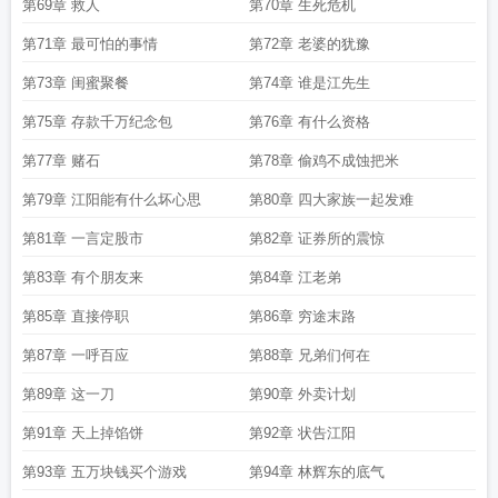
第69章 救人
第70章 生死危机
第71章 最可怕的事情
第72章 老婆的犹豫
第73章 闺蜜聚餐
第74章 谁是江先生
第75章 存款千万纪念包
第76章 有什么资格
第77章 赌石
第78章 偷鸡不成蚀把米
第79章 江阳能有什么坏心思
第80章 四大家族一起发难
第81章 一言定股市
第82章 证券所的震惊
第83章 有个朋友来
第84章 江老弟
第85章 直接停职
第86章 穷途末路
第87章 一呼百应
第88章 兄弟们何在
第89章 这一刀
第90章 外卖计划
第91章 天上掉馅饼
第92章 状告江阳
第93章 五万块钱买个游戏
第94章 林辉东的底气