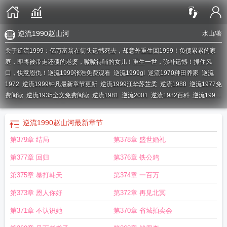
逆流1990赵山河
水山
/著
关于逆流1999：亿万富翁在街头遗憾死去，却意外重生回1999！负债累累的家
庭，即将被带走还债的老婆，嗷嗷待哺的女儿！重生一世，弥补遗憾！抓住风
口，快意恩仇！
逆流1999张浩免费观看
逆流1999gl
逆流1970种田养家
逆流
1972
逆流1999钟凡最新章节更新
逆流1999江华苏芷柔
逆流1988
逆流1977免
费阅读
逆流1935全文免费阅读
逆流1981
逆流2001
逆流1982百科
逆流1992
枭雄崛起短剧在线观看
逆流1977笔趣阁
逆流1999 愤怒的小乌完本感言
逆流
1999重返野性时代
逆流1992
逆流1988花痴女重塑女王短剧
逆流1982无错
逆
逆流1990赵山河
最新章节
流1982免费全文阅读
逆流1982女主角几个
逆流2013
逆流1977大时代
逆流
第379章 结局
第378章 盛世婚礼
1982TXT全本
逆流1982段云全文免费
逆流1992短剧免费观看
逆流1999张
浩
逆流2004r
逆流1982段云在线阅读
逆流1981在兴安岭打猎和妻女悠闲生
第377章 回归
第376章 铁公鸡
活
逆流1983我的香江岁月
逆流1982段云几个老婆
逆流1990赵山河
逆流1975
王潇洒全文免费阅读
逆流1977
逆流1983笔趣阁最新章节
逆流1988花痴女重塑
第375章 暴打韩天
第374章 一百万
女王短剧免费
逆流1999陆涛
逆流1977大时代最新章节列表
逆流1988年全文免
第373章 恩人你好
第372章 再见北冥
费阅读
第371章 不认识她
第370章 省城拍卖会