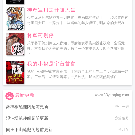
神奇宝贝之开挂人生
少年无意间来到神奇宝贝世界，在系统的帮助下，一步步走向神
奇宝贝大师。一路走来，从当年的年少轻狂，到如今的大局在...
将军药别停
关于将军药别停世人皆知，墨府嫡女墨染染嚣张跋扈，蛮横无
理。本着我心为善的美德，救了一个重伤男人，却不料被他缠
上...
我的小妈是宇宙首富
我的小妈是宇宙首富穿越一个利益至上的世界三年，张成白手起
家。三年后，却遭遇暗算，一贫如洗。我当初既然能够白...
最新更新
www.33yanqing.com
葬神棺笔趣阁超前更新
浮生一诺
混沌塔笔趣阁超前更新
惊蛰落月
阎王下山笔趣阁超前更新
苍月夜