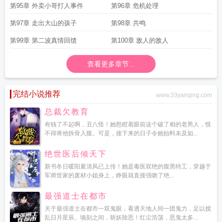
第95章 外卖小哥打人事件
第96章 危机处理
第97章 走出大山的孩子
第98章 共鸣
第99章 第二波真情回馈
第100章 敌人的敌人
查看更多章节...
完结小说推荐
www.33yanqing.com
总裁欠教育
有钱了不起啊，丑八怪！她怒瞪着眼前这个破了相的老男人，恨
不得将他拆骨入腹。可是，接下来的日子令她始料未及如...
绝世医后倾天下
新书冬日暖阳夏清风已上传！她是毒医双绝的腹黑特工，穿越于
军师世家的废材小姐身上，睁眼就直接强吻了绝...
最强道士在都市
关于最强道士在都市一双鬼眼，看透天地人间一团鬼力，足以搅
乱日月星辰。顷刻之间，斩妖除恶！红尘浩荡，恶鬼太多...