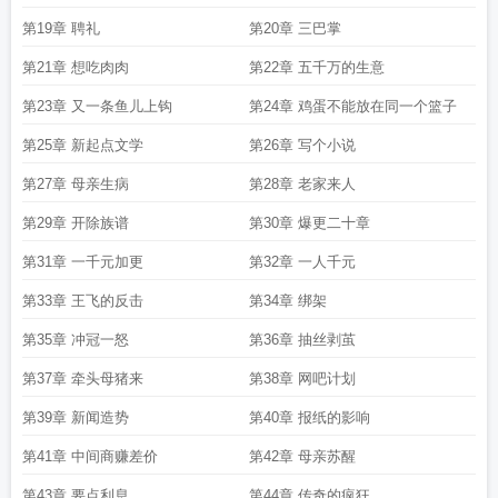
第19章 聘礼
第20章 三巴掌
第21章 想吃肉肉
第22章 五千万的生意
第23章 又一条鱼儿上钩
第24章 鸡蛋不能放在同一个篮子
第25章 新起点文学
第26章 写个小说
第27章 母亲生病
第28章 老家来人
第29章 开除族谱
第30章 爆更二十章
第31章 一千元加更
第32章 一人千元
第33章 王飞的反击
第34章 绑架
第35章 冲冠一怒
第36章 抽丝剥茧
第37章 牵头母猪来
第38章 网吧计划
第39章 新闻造势
第40章 报纸的影响
第41章 中间商赚差价
第42章 母亲苏醒
第43章 要点利息
第44章 传奇的疯狂