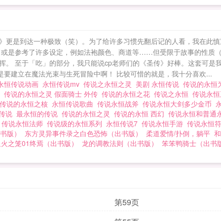
》更是到达一种极致（笑）。为了给许多习惯先翻后记的人看，我在此慎
、或是参考了许多设定，例如法袍颜色、商道等……但受限于故事的性质
。 至于「吃」的部分，我只能说cp老师们的《圣传》好棒。这套可是我
要建立在魔法光束与生死冒险中啊！ 比较可惜的就是，我十分喜欢...
永恒传说动画
永恒传说mv
传说之永恒之灵
美剧 永恒传说
传说的永恒
雪
传说的永恒之灵 假面骑士 外传
传说的永恒之花
传说之永恒
传说永
传说的永恒之核
永恒传说歌曲
传说永恒战斧
传说永恒大剑多少金币
的传说
最永恒的传说
传说的永恒之灵
传说的永恒 西幻
传说永恒和普通
器
传说永恒法师
传说级的永恒系列
永恒传说7
传说永恒手游
传说永恒
书版）
东方灵异事件录之白色恐怖（出书版）
柔道爱情/扑倒，躺平
和
星火之笼01终焉（出书版）
龙的调教法则（出书版）
笨笨鸭骑士（出书
第59页