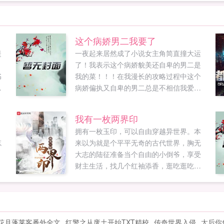
这个病娇男二我要了
提
一夜起来居然成了小说女主角简直撞大运
，
了！我表示这个病娇貌美还自卑的男二是
书
我的菜！！！在我漫长的攻略过程中这个
六
病娇偏执又自卑的男二总是不相信我爱
冬
他。昕儿，你现在心里是不是有一点点属
局
于我？不是一点点哦，全部都是你。昕
我有一枚两界印
悲
儿，你是不是舍不得柳烈宇？我知道你放
，
拥有一枚玉印，可以自由穿越异世界。本
一
不下。我们已经夫妻了，我现在只爱你，
忘
来以为就是个平平无奇的古代世界，胸无
和
柳烈宇和我一点关系都没有，你别多想。
大志的陆征准备当个自由的小倒爷，享受
欢
昕儿，没了我你还有很多人喜欢，我就只
财主生活，找几个红袖添香，逛吃逛吃的
给
有你。放心，我不会离开你。昕儿你干
过完这朴实无华且枯燥无味的一生。直到
嘛？你是不是又想听我说我爱你？病娇偏
施舍了门口乞丐一顿饭，玉印得到了几缕
执自卑腹黑作精男二vs只宠男二的女主如
气运狐女日至，倩鬼夜来。全真上门，禅
果您喜欢这个病娇男二我要了，别忘记分
师拦路。原来，这个世界不简单如果您喜
享给朋友...
花月蓬莱客番外全文
红警之从废土开始TXT精校
传奇世界入侵
太后你
欢我有一枚两界印，别忘记分享给朋友...