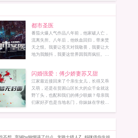
都市圣医
番茄火爆人气作品八年前，他家破人亡，
流离失所。八年后，他铁血回归，带来焚
天之恨。我要让苍天对我敬畏，我要让大
地为我颤抖，我要这世界因我而疯狂。郭
义！一个冷血，傲慢，不屑漠视天下苍生
的男人。一个霸气，威猛，敢于挑战九天
闪婚强爱：傅少娇妻苏又甜
众生的传奇。...
江家最近接回来了个亲生女儿，长得又乖
又萌，还是在贫困山区长大的众千金就这
野丫头，也配和我们的傅少联姻？母亲我
们家好歹也是当地名门，你妹妹在学校是
个学霸，你身为姐姐不要在外面给我们丢
人。近日，不少人都收到了来自傅家少爷
的警告我家暖暖是个单纯的女孩，你们不
要欺负她。傅爷手下的员工看着公司程序
也不想
宰辅by独惆讲了什么
龙骑士猎人Z
妈咪借你生娃
防火墙被江暖一一攻破，陷入了沉思如果