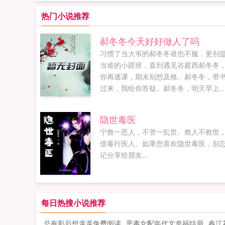
热门小说推荐
郝冬冬今天好好做人了吗
习惯了当大爷的郝冬冬谁也不服，更别
当谁的小跟班，直到遇见谷庭西郝冬冬
你再逃课，期末别想及格。郝冬冬，带
过来，我给你答疑。郝冬冬，明天早上
点半，请把早餐放在我的办公桌上。郝
冬，你属树懒的吗？跟上，再磨蹭民政
隐世毒医
该下班了。对于这个男人，郝冬冬只想
宁救一恶人，不管一乱世。救人不救世
愤地说一个字喳！大概，这就是所谓的
借毒行医人。如果您喜欢隐世毒医，别
物降一物吧好吧，这是一个二货小流氓
记分享给朋友...
一个毒舌老正经的欢快故事。如果您喜
郝冬冬今天好好做人了吗，别忘记分享
朋友...
每日热搜小说推荐
总有影后想亲亲免费阅读
恶毒女配年代文幸福结局
春江