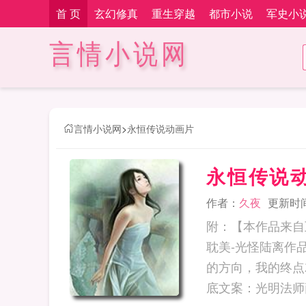
首 页
玄幻修真
重生穿越
都市小说
军史小
言情小说网
言情小说网
>
永恒传说动画片
永恒传说
作者：
久夜
更新时间：
附：【本作品来自
耽美-光怪陆离作
的方向，我的终点