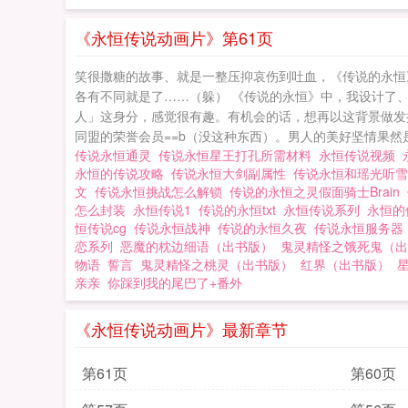
《永恒传说动画片》第61页
笑很撒糖的故事、就是一整压抑哀伤到吐血，《传说的永恒
各有不同就是了……（躲） 《传说的永恒》中，我设计了
人」这身分，感觉很有趣。有机会的话，想再以这背景做发挥
同盟的荣誉会员==b（没这种东西）。男人的美好坚情果然是
传说永恒通灵
传说永恒星王打孔所需材料
永恒传说视频
永恒的传说攻略
传说永恒大剑副属性
传说永恒和瑶光听
文
传说永恒挑战怎么解锁
传说的永恒之灵假面骑士Brain
怎么封装
永恒传说1
传说的永恒txt
永恒传说系列
永恒
恒传说cg
传说永恒战神
传说的永恒久夜
传说永恒服务
恋系列
恶魔的枕边细语（出书版）
鬼灵精怪之饿死鬼（出
物语
誓言
鬼灵精怪之桃灵（出书版）
红界（出书版）
亲亲
你踩到我的尾巴了+番外
《永恒传说动画片》最新章节
第61页
第60页