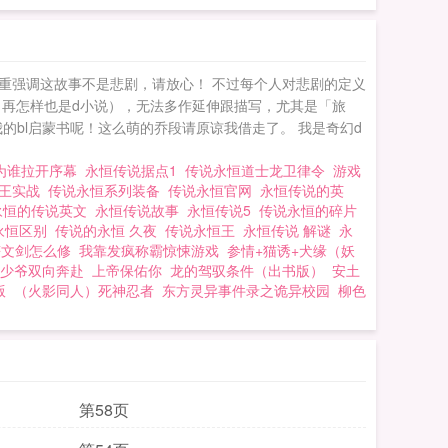
重强调这故事不是悲剧，请放心！ 不过每个人对悲剧的定义
（再怎样也是d小说），无法多作延伸跟描写，尤其是「旅
的bl启蒙书呢！这么萌的乔段请原谅我借走了。 我是奇幻d
为谁拉开序幕
永恒传说据点1
传说永恒道士龙卫律令
游戏
恒王实战
传说永恒系列装备
传说永恒官网
永恒传说的英
永恒的传说英文
永恒传说故事
永恒传说5
传说永恒的碎片
永恒区别
传说的永恒 久夜
传说永恒王
永恒传说 解谜
永
符文剑怎么修
我靠发疯称霸惊悚游戏
参情+猫诱+犬缘（妖
少爷双向奔赴
上帝保佑你
龙的驾驭条件（出书版）
安土
版
（火影同人）死神忍者
东方灵异事件录之诡异校园
柳色
第58页