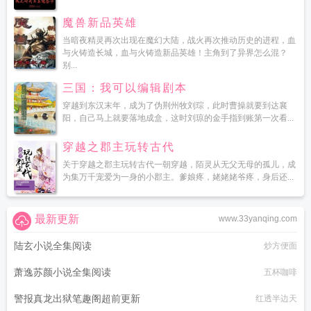
魔兽新品英雄
当暗夜精灵再次出现在魔幻大陆，战火再次推动历史的进程，血
与火铸造长城，血与火铸造新品英雄！主角到了异界怎么混？
别...
三国：我可以编辑剧本
穿越到东汉末年，成为了伪荆州牧刘琮，此时曹操就要到达襄
阳，自己马上就要落地成盒，这时刘琼的金手指到账第一次看...
穿越之郡主玩转古代
关于穿越之郡主玩转古代一朝穿越，陌灵从无父无母的孤儿，成
为集万千宠爱为一身的小郡主。爹娘疼，姥姥姥爷疼，身后还...
最新更新
www.33yanqing.com
陆玄小说全集阅读
炒方便面
萧逸苏颜小说全集阅读
五杯咖啡
警报真龙出狱笔趣阁超前更新
红透半边天