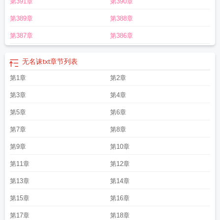
第391章
第390章
第389章
第388章
第387章
第386章
无名诔txt
章节列表
第1章
第2章
第3章
第4章
第5章
第6章
第7章
第8章
第9章
第10章
第11章
第12章
第13章
第14章
第15章
第16章
第17章
第18章