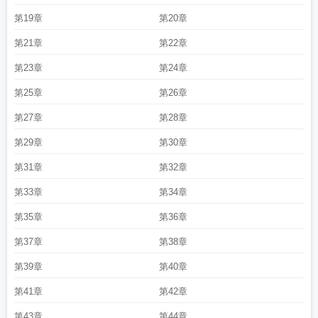
第19章
第20章
第21章
第22章
第23章
第24章
第25章
第26章
第27章
第28章
第29章
第30章
第31章
第32章
第33章
第34章
第35章
第36章
第37章
第38章
第39章
第40章
第41章
第42章
第43章
第44章