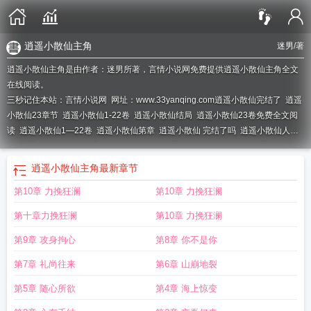
逍遥小散仙主角
迷男
/著
逍遥小散仙主角是由作者：迷男所著，言情小说网免费提供逍遥小散仙主角全文
在线阅读。
三秒记住本站：言情小说网 网址：www.33yanqing.com
逍遥小散仙完结了
逍遥
小散仙23章节
逍遥小散仙1-22卷
逍遥小散仙结局
逍遥小散仙23卷免费全文阅
读
逍遥小散仙1―22卷
逍遥小散仙第章
逍遥小散仙 完结了吗
逍遥小散仙人物
集
逍遥小散仙完结
逍遥小散仙22卷合集
逍遥小散仙第21卷阅读
逍遥小散仙23
起源免费阅读
逍遥小散仙第23卷免费阅读
逍遥小散仙主角
逍遥小散仙txt
逍遥
逍遥小散仙主角
最新章节
小散仙后续
逍遥小散仙t最全
逍遥小散仙的书
逍遥小散仙23卷
逍遥小散仙22
第10章 力挽狂澜
第10章 力挽狂澜
卷
逍遥小散仙1
逍遥小散仙 百度贴吧
逍遥小散仙 第22卷
逍遥小散仙 第
逍遥
小散仙第22卷阅读
逍遥小散仙18卷在线阅读
逍遥小散仙第23卷起原
逍遥小散
第十章力挽狂澜
第10章 力挽狂澜
仙23卷在线阅读
逍遥小散仙23卷起源
逍遥小散仙 主角
逍遥小散仙云盘地址
逍
遥小散仙 24卷云
逍遥小散仙是否完本
逍遥小散仙写完了吗
逍遥小散仙 23
逍
第9章 攻身拘心
第8章 你不是你
遥小散仙tzt
逍遥小散仙117
逍遥小散仙完结没
逍遥小散仙xs
第7章 礼尚往来
第6章 山崩地裂
第5章 随心所欲
第4章 海上惊变