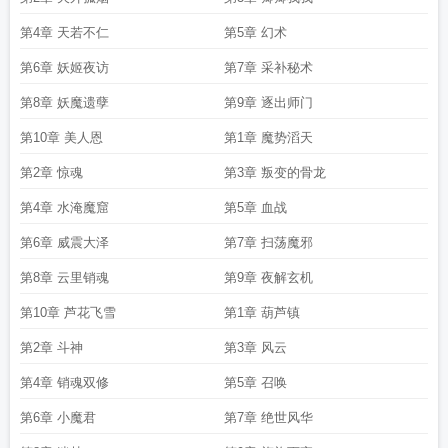
第4章 天若不仁
第5章 幻术
第6章 妖姬夜访
第7章 采补秘术
第8章 妖魔遗孽
第9章 逐出师门
第10章 美人恩
第1章 魔势滔天
第2章 惊魂
第3章 叛变的骨龙
第4章 水淹魔窟
第5章 血战
第6章 威震大泽
第7章 扫荡魔邪
第8章 云里销魂
第9章 夜解玄机
第10章 芦花飞雪
第1章 葫芦镇
第2章 斗神
第3章 风云
第4章 销魂双修
第5章 召唤
第6章 小魔君
第7章 绝世风华