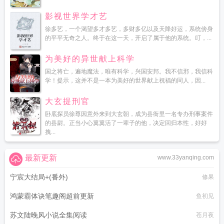
影视世界学才艺
徐多艺，一个渴望多才多艺，多财多亿以及天降好运，系统傍身
的平平无奇之人。终于在这一天，开启了属于他的系统。叮，...
为美好的异世献上科学
国之将亡，遍地魔法，唯有科学，兴国安邦。我不信邪，我信科
学！提示，这并不是一本为美好的世界献上祝福的同人，因...
大玄提刑官
卧底探员徐尊因意外来到大玄朝，成为县衙里一名专办刑事案件
的县尉。正当小心翼翼活了一辈子的他，决定回归本性，好好
拽...
最新更新
www.33yanqing.com
宁宸大结局+(番外)
修果
鸿蒙霸体诀笔趣阁超前更新
鱼初见
苏文陆晚风小说全集阅读
苍月夜