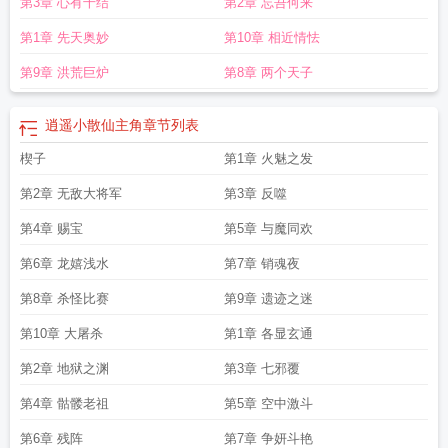
第3章 心有千结
第2章 忘吾何来
第1章 先天奥妙
第10章 相近情怯
第9章 洪荒巨炉
第8章 两个天子
逍遥小散仙主角
章节列表
楔子
第1章 火魅之发
第2章 无敌大将军
第3章 反噬
第4章 赐宝
第5章 与魔同欢
第6章 龙嬉浅水
第7章 销魂夜
第8章 杀怪比赛
第9章 遗迹之迷
第10章 大屠杀
第1章 各显玄通
第2章 地狱之渊
第3章 七邪覆
第4章 骷髅老祖
第5章 空中激斗
第6章 残阵
第7章 争妍斗艳