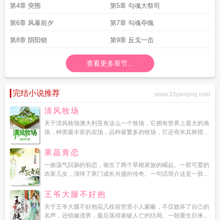
第4章 突围
第5章 勾魂大祭司
第6章 风暴前夕
第7章 勾魂夺魄
第8章 阴阳锁
第9章 反戈一击
查看更多章节...
完结小说推荐
www.33yanqing.com
清风牧场
关于清风牧场澳大利亚有这么一个牧场，它拥有世界上最大的渔
场，种类最丰富的农场，品种最繁多的牧场，它还有米其林授...
果蔬青恋
一曲荡气回肠的初恋，催生了两个草根家族的崛起。一群可爱的
农家儿女，演绎了寒门成长兴盛的传奇。一句话简介这是一群...
王爷大腿不好抱
关于王爷大腿不好抱花几枝前世受小人蒙蔽，不仅败坏了自己的
名声，还错嫁渣男，最后落得家破人亡的结局。一朝重生归来...