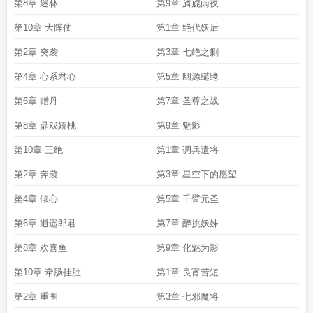
第8章 迷林
第9章 旖旎雨夜
第10章 大阵仗
第1章 绝代妖后
第2章 突袭
第3章 七绝之剿
第4章 心系君心
第5章 幽源缱绻
第6章 赠丹
第7章 圣尊之战
第8章 鼎戏娇桃
第9章 魅影
第10章 三绝
第1章 调兵遣将
第2章 奔袭
第3章 星空下的愿望
第4章 倾心
第5章 千臂元圣
第6章 逍遥郎君
第7章 醉挑妖姝
第8章 欢喜鱼
第9章 化魅为影
第10章 牵肠挂肚
第1章 良宵苦短
第2章 重围
第3章 七邪魔将