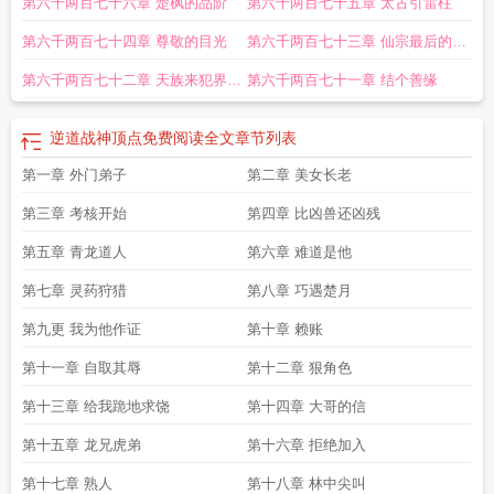
第六千两百七十六章 楚枫的品阶
第六千两百七十五章 太古引雷柱
第六千两百七十四章 尊敬的目光
第六千两百七十三章 仙宗最后的阵
法
第六千两百七十二章 天族来犯界武
第六千两百七十一章 结个善缘
之战
逆道战神顶点免费阅读全文
章节列表
第一章 外门弟子
第二章 美女长老
第三章 考核开始
第四章 比凶兽还凶残
第五章 青龙道人
第六章 难道是他
第七章 灵药狩猎
第八章 巧遇楚月
第九更 我为他作证
第十章 赖账
第十一章 自取其辱
第十二章 狠角色
第十三章 给我跪地求饶
第十四章 大哥的信
第十五章 龙兄虎弟
第十六章 拒绝加入
第十七章 熟人
第十八章 林中尖叫