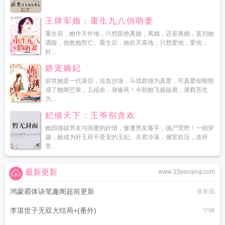
王牌军婚：重生九八俏萌妻
重生前，她作天作地，只想跟他离婚，离婚，还是离婚，直到她
遇险，他救她而亡。重生后，她欢天喜地，只想爱他，爱他，
好...
娇宠嫡妃
前世她是一代枭后，浴血沙场，斗战群雄为真爱，可真爱却狠狠
扇了她两巴掌，儿殒命，身惨死！今朝她飞扬跋扈，屠戮苍生
为...
妃倾天下：王爷别贪欢
她因撞破男友与闺蜜的奸情，惨遭男友毒手，抛尸荒野！一朝穿
越，她成为轩王府不受宠的王妃。夫君冷落，侧室欺压，连府
里...
最新更新
www.33yanqing.com
鸿蒙霸体诀笔趣阁超前更新
鱼初见
李湛世子无双大结局+(番外)
宁峥