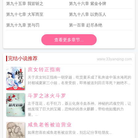
第九十五章 我皆斩之
第九十六章 紫金令牌
第九十七章 大军而至
第九十八章 以势压人
第九十九章 赏与罚
第一百章 赶尽杀绝
查看更多章节...
完结小说推荐
www.33yanqing.com
庶女转正指南
关于庶女转正指南一朝穿越，吃货夏禾成了私奔途中落水淹死的
封都城夏家三小姐，名誉受损，即将被送到田庄等死？她绝不...
斗罗之冰火斗罗
左手莲花，右手狂刀，聂云化身冷血杀神。神秘的武魂空间，让
他发现了巨大的宝藏，恐怖的凶兽火麒麟，带给他如魔的力
量。...
咸鱼老爸被迫营业
如果您喜欢咸鱼老爸被迫营业，别忘记分享给朋友...