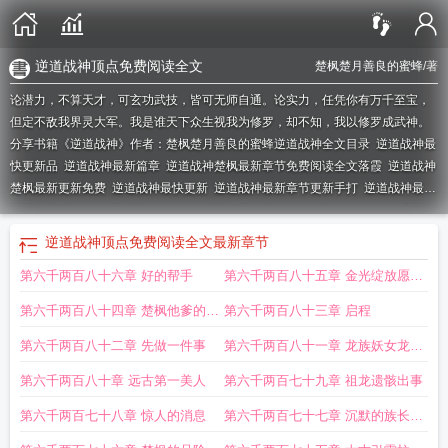
逆道战神顶点免费阅读全文
楚枫楚月善良的蜜蜂
/著
论潜力，不算天才，可玄功武技，皆可无师自通。论实力，任凭你有万千至宝，
但定不敌我界灵大军。我是谁天下众生视我为修罗，却不知，我以修罗成武神。
分享书籍《逆道战神》作者：楚枫楚月善良的蜜蜂
逆道战神全文目录
逆道战神最
快更新品
逆道战神最新篇章
逆道战神楚枫最新章节免费阅读全文落霞
逆道战神
楚枫最新更新免费
逆道战神最快更新
逆道战神最新章节更新手打
逆道战神最新
更新内容
逆道战神无弹窗
逆道战神楚枫免费阅读笔趣阁
逆道战神全文目录列
表
逆道战神楚枫最新章节第4080章
逆道战神楚枫最新章节免费阅读天气
逆道
逆道战神顶点免费阅读全文
最新章节
战神楚枫最新免费阅读
逆道战神顶点免费阅读全文
逆道战神楚枫无弹窗免费阅
第六千两百八十六章 好的帮手
第六千两百八十五章 金光绽放愿望
读
苏辰孟欣儿
逆道战神楚枫最新章节八二网
逆道战神最新最快更新
逆道战神
陈凡最新章节更新
逆道战神楚枫最新章
之门
第六千两百八十四章 楚枫他爹的气
第六千两百八十三章 启程
息
第六千两百八十二章 先做一件事
第六千两百八十一章 龙族妖女龙灼
妍
第六千两百八十章 远古第一美人
第六千两百七十九章 祖龙遗骸出事
第六千两百七十八章 惊人的消息
第六千两百七十七章 沉默的族长拦
路的障碍