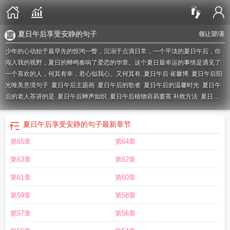
夏日午后享受安静的句子
领让望
/著
少年的心动始于最早先的惊鸿一瞥，沉溺于点滴日常，一个平淡的夏日午后，你
闯入我的视野，夏日的蝉鸣奏响了爱恋的华章。这个夏日最幸运的事情是遇见了
一个喜欢的人，何其有幸，君心似我心。又何其有..
夏日午后 崔馨博
夏日午后阳
光唯美意境句子
夏日午后主题画
夏日午后的歌者
夏日午后的温馨时光
夏日午
后的老人茶讲的是
夏日午后蝉声如织
夏日午后植物容易萎蔫 补救方法
夏日午
后的林间静态描写
夏日午后是什么时间
夏日午后诗词
午后是什么时间
夏日午
后的小院作文怎么写
夏日午后的一场暴雨作文450
夏日午后动画片
漫步湖
夏日午后享受安静的句子
最新章节
边
夏日午后英语
夏日午后的童谣
夏日午后一群人在屋檐下躲雨作文
夏日午后
第65章
第64章
的景物描写
夏日午后树下的小狗热的像什么
夏日午后歌词
夏日午后的老人
茶
一群人在屋檐下躲雨作文
闺蜜之夏 电影
夏日午后最经典十句话
夏日午后小
第63章
第62章
黄狗看图写话图片
夏日午后的老人茶by绪慈
夏日午后照片
夏日午后动漫国语观
看
电影浪漫夏日午后
夏日午后享受安静的句子
夏日午后的唯美句子
夏日午后
第61章
第60章
问候语简短的
夏日午后阳光的优美句子
夏日午后时光的唯美句子
夏日午后宫崎
第59章
第58章
骏
夏日午后歌曲
夏日午后一场暴雨作文500字
夏日午后的描写
夏日午后诗
歌
夏日午后的暴雨
简媜相逢在异国的夏日午后
夏日午后描写
夏日午后文案
夏
第57章
第56章
日午后暴雨一群人在屋檐下躲雨
夏日午后的小院作文
夏日午后现代诗
夏日午后