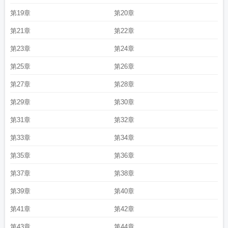
写
夏日午后指的是几点
夏日午后一场暴雨作文
夏日午后是什么意思
夏日午后
第19章
第20章
问候语
夏日午后一场暴雨一群人在屋檐下躲雨作文600字
夏日午后诗句
夏日午
第21章
第22章
后观后感
夏日午后动漫观看
夏日午后英文翻译
夏日午后的静态美景怎么写
夏
日午后乌云突然聚集紧接着豆大的雨点
夏日午后忽然下起了雨
夏日午后动漫在
第23章
第24章
线观看
夏日午后的诗
夏日午后电影完整版
夏日午后忽然下起了雨打在荷叶
上
夏日午后的歌曲
夏日午后蝉鸣阵阵的小院新来的邻居活泼可爱的元元作文
夏
第25章
第26章
日午后 英文
夏日午后暴雨
夏日午后蝉鸣阵阵的小院作文
夏日午后一场暴雨赶
第27章
第28章
走了炎热
夏日午后的快乐时光作文
夏日午后一场暴雨一群人在屋檐下躲雨作
文
夏日午后动漫全集在线观看
夏日午后静谧时光唯美意境句子
忽然下起了
第29章
第30章
雨
夏日午后的阵雨描写
夏日午后小憩的诗句
夏日午后的林间静态怎么写
夏日
第31章
第32章
午后电影免费观看
夏日午后歌词完整版
夏日午后波多野结衣
夏日午后英文怎么
说
夏日午后时光唯美句子
夏日午后图片
雷声隆隆犹如
树下的小狗热得什么
第33章
第34章
第35章
第36章
第37章
第38章
第39章
第40章
第41章
第42章
第43章
第44章