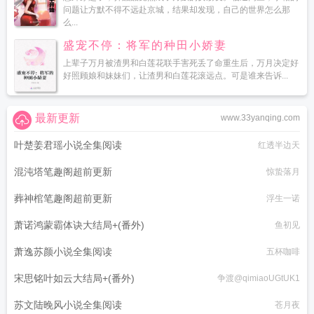
问题让方默不得不远赴京城，结果却发现，自己的世界怎么那
么...
盛宠不停：将军的种田小娇妻
上辈子万月被渣男和白莲花联手害死丢了命重生后，万月决定好
好照顾娘和妹妹们，让渣男和白莲花滚远点。可是谁来告诉...
最新更新
www.33yanqing.com
叶楚姜君瑶小说全集阅读
红透半边天
混沌塔笔趣阁超前更新
惊蛰落月
葬神棺笔趣阁超前更新
浮生一诺
萧诺鸿蒙霸体诀大结局+(番外)
鱼初见
萧逸苏颜小说全集阅读
五杯咖啡
宋思铭叶如云大结局+(番外)
争渡@qimiaoUGtUK1
苏文陆晚风小说全集阅读
苍月夜