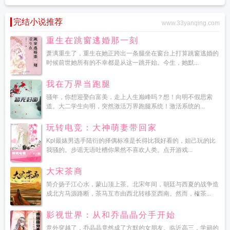
完结小说推荐
www.33yanqing.com
重生在跳窗逃婚那一刻
萧漓重生了，重生在她正跨出一条腿坐在窗台上打算跳窗逃婚的
时候前世她所有的不幸都是从这一跳开始。今生，她默...
我在万界当跑腿
骚年，你想迎娶白富美，走上人生巅峰吗？想！向明不假思索
道。大二学生向明，突然激活万界跑腿系统！激活系统的...
玩转电竞：大神萌妻带回家
Kpl最婊男选手陆衍的择偶标准是长得比我好看的，妲己玩的比
我骚的。步谣无语吐槽你果然不喜欢人类。点开游戏...
大宋茶商
简介扬子江心水，蒙山顶上茶。北宋年间，朝廷与西夏的战争造
成北方马源路断，茶马互市由西北转移至西南。然而，榷茶...
影视世界：从和乔晶晶分手开始
意外穿越了，乔晶晶竟然成了方默的女朋友。临近高三，学籍的