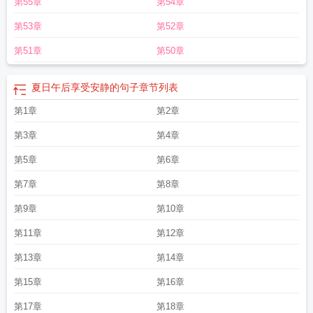
第55章
第54章
随笔
夏日午后雷雨
夏日午后的环境描写
夏日午后的林间静态描写20字
夏日午
后的诗句
夏日午后嘉庆纯
夏日午后作文400字
夏日午后老公不在的悠闲
夏日
第53章
第52章
午后太阳在什么位置
夏日午后的阳光怎么形容
夏日午后简笔画
夏日午后的林
间
夏日午后油画
夏日午后时光唯美散文
夏日午后插画
夏日午后游戏
夏日午后
第51章
第50章
的蝉鸣
夏日午后的树荫图片
夏日午后的小院
夏日午后突然下起了雨豆大的雨滴
打在荷叶上
夏日午后的林间描写
夏日午后的英文
一辆军用大吉普
夏日午后阳
夏日午后享受安静的句子
章节列表
光洒在地面上
夏日午后的老人茶结局
夏日午后的英语
夏日午后的词
树下的小
狗热得
第1章
奔驰在坑洼的乡村土路上
夏日午后的文案高级感
第2章
夏日午后朋友圈文
案
夏日午后的图片
夏日午后的老人茶 绪慈
夏日午后的雷雨
夏日午后什么意
第3章
第4章
思
夏日午后的老人茶TXT
夏日午后看图写话
夏日午后的温暖美好的小情绪适合
发说说
夏日午后喝杯茶的说说
夏日午后树下的小狗热得什么
蝴蝶飞舞把画面写
第5章
第6章
具体
夏日午后忽然下起了雨斗大的雨滴打在荷叶上
夏日午后电影观后感
夏日午
第7章
第8章
后阳光
夏日午后 动画片
夏日午后 英语
夏日午后钢琴曲
夏日午后寇世勋
夏日
午后作文300字
夏日午后我和伙伴们蹲在槐树下
夏日午后树下的小狗热得像什
第9章
第10章
么
夏日午后的田野
夏日午后的阳光
夏日午后小憩的优美语句
夏日午后雷阵雨
第11章
第12章
的形成原因
夏日午后动漫全集
夏日午后突然下起了雨豆大的雨季
夏日午后说说
心情的句子
一场暴雨
垂柳
夏日午后蝉声如织续写作文
夏日时光在线观看
夏日
第13章
第14章
午后树下的小狗热得
夏日午后动漫免费观看
夏日午后用英语怎么说
夏日午后的
意思
夏日午后的环境描写炎热
夏日午后炎热的描写
夏日午后的雷阵雨
夏日午
第15章
第16章
后的文案
夏日午后问候图片
夏日午后作文
豆大的雨滴打在荷叶上
夏日午后的
第17章
第18章
景色描写
夏日午后作文500字六年级
浪漫的夏日午后
夏日午后下起了雨的描