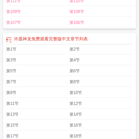
第111节
第110节
十
许愿神龙免费观看完整版国语版
许愿瓶
许愿树图片
许愿歌曲
许愿周聿
白
许愿最灵的寺庙
许愿宝库2024返场表
许愿池的王八下一句是什么
许愿灵验
第109节
第108节
了怎么还原
许愿神龙
许愿宝库多少抽出s忍
许愿树
许愿电影
许愿兔
许愿表情
包
许愿的句子简短
心愿卡怎么写
许愿卡写什么好
许愿宝库
许愿池的希腊少
第107节
第106节
女
许愿鬼
许愿不还愿会有什么后果
许愿神龙免费观看完整版中文
章节列表
第1节
第2节
第3节
第4节
第5节
第6节
第7节
第8节
第9节
第10节
第11节
第12节
第13节
第14节
第15节
第16节
第17节
第18节