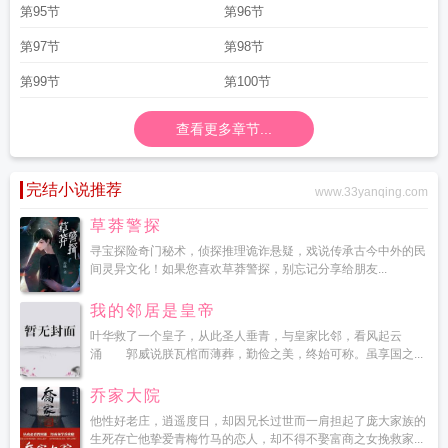
第95节
第96节
第97节
第98节
第99节
第100节
查看更多章节...
完结小说推荐
www.33yanqing.com
草莽警探
寻宝探险奇门秘术，侦探推理诡诈悬疑，戏说传承古今中外的民
间灵异文化！如果您喜欢草莽警探，别忘记分享给朋友...
我的邻居是皇帝
叶华救了一个皇子，从此圣人垂青，与皇家比邻，看风起云
涌 郭威说朕瓦棺而薄葬，勤俭之美，终始可称。虽享国之...
乔家大院
他性好老庄，逍遥度日，却因兄长过世而一肩担起了庞大家族的
生死存亡他挚爱青梅竹马的恋人，却不得不娶富商之女挽救家...