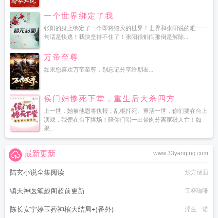
一个世界绑定了我
张阳的身上绑定了一个即将毁灭的世界！世界和张阳说的唯一一
句话是快逃！我快坚持不住了！张阳很郁闷那倒是解除...
万帝至尊
如果您喜欢万帝至尊，别忘记分享给朋友...
侯门妇惨死下堂，重生后大杀四方
上一世，她被他恩将仇报，乱棍打死。重活一世，你们要在台上
演戏，我便在台下捧场！陪你们唱一出骨肉分离家破人亡！如
果...
最新更新
www.33yanqing.com
陆玄小说全集阅读
炒方便面
镇天神医笔趣阁超前更新
五杯咖啡
陈长安宁婷玉葬神棺大结局+(番外)
浮生一诺