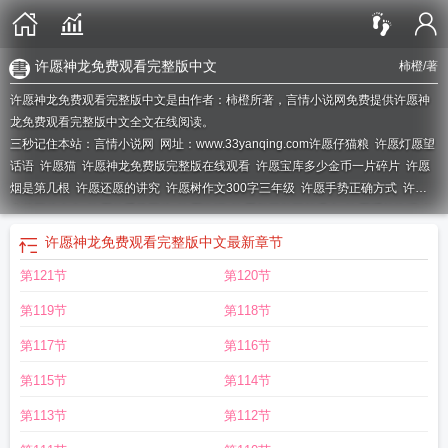
许愿神龙免费观看完整版中文
柿橙
/著
许愿神龙免费观看完整版中文是由作者：柿橙所著，言情小说网免费提供许愿神
龙免费观看完整版中文全文在线阅读。
三秒记住本站：言情小说网 网址：www.33yanqing.com
许愿仔猫粮
许愿灯愿望
话语
许愿猫
许愿神龙免费版完整版在线观看
许愿宝库多少金币一片碎片
许愿
烟是第几根
许愿还愿的讲究
许愿树作文300字三年级
许愿手势正确方式
许愿
卡片图片大全
许愿的手势图片
许愿歌词
许愿餐厅并不想爆火
许愿币兑换码
许
愿软件
许愿和发愿有什么区别
许愿卡怎么写好
许愿成功了如何还原
许愿神龙
许愿神龙免费观看完整版中文
最新章节
动画电影免费国语版
许愿宝库多少抽一个S
许愿 梁咏琪
许愿吧
许愿没实现需
第121节
第120节
要还愿吗
许愿造句
许愿宝库多少金币一个S
许愿宝库一个s忍多少金币出
许愿
繁体字
许愿池里的王八啥意思
许愿宝库保底多少抽一个s
许愿卡怎么制作
许愿
第119节
第118节
灯
许愿宝库和超影服务哪个划算
许愿吧精灵
许愿的拼音
许愿基金会表彰许愿
校友
许愿瓶的图片
许愿电影免费完整观看
许愿怎么许最灵验
许愿英语怎么
第117节
第116节
说
许愿是什么意思
许愿精灵
许愿灯图片
许愿最好的三句话
许愿日
许愿烟
许
第115节
第114节
愿网
许愿神龙免费观看完整版中文
许愿宝库a忍需要多少金币
许愿英语
许愿牌
寄语
许愿池图片
许愿文案
许愿池
许愿宝库返场时间
许愿的英文
许愿星
许愿
第113节
第112节
图片
许愿的图片
许愿沛橙
许愿红包
许愿神龙免费完整版电影
许愿图片双手合