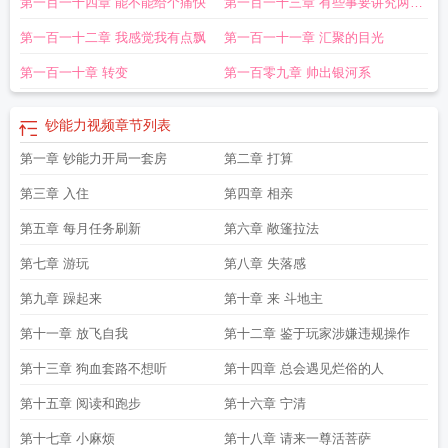
第一百一十四章 能不能给个痛快
第一百一十三章 有些事要讲究两情
相悦
第一百一十二章 我感觉我有点飘
第一百一十一章 汇聚的目光
第一百一十章 转变
第一百零九章 帅出银河系
钞能力视频
章节列表
第一章 钞能力开局一套房
第二章 打算
第三章 入住
第四章 相亲
第五章 每月任务刷新
第六章 敞篷拉法
第七章 游玩
第八章 失落感
第九章 躁起来
第十章 来 斗地主
第十一章 放飞自我
第十二章 鉴于玩家涉嫌违规操作
第十三章 狗血套路不想听
第十四章 总会遇见烂俗的人
第十五章 阅读和跑步
第十六章 宁清
第十七章 小麻烦
第十八章 请来一尊活菩萨