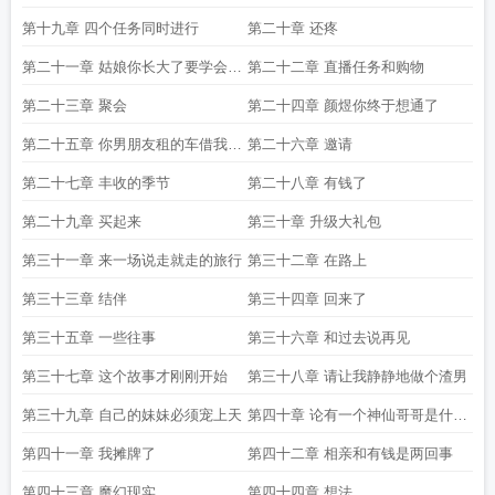
第十九章 四个任务同时进行
第二十章 还疼
第二十一章 姑娘你长大了要学会自
第二十二章 直播任务和购物
己开车
第二十三章 聚会
第二十四章 颜煜你终于想通了
第二十五章 你男朋友租的车借我开
第二十六章 邀请
开
第二十七章 丰收的季节
第二十八章 有钱了
第二十九章 买起来
第三十章 升级大礼包
第三十一章 来一场说走就走的旅行
第三十二章 在路上
第三十三章 结伴
第三十四章 回来了
第三十五章 一些往事
第三十六章 和过去说再见
第三十七章 这个故事才刚刚开始
第三十八章 请让我静静地做个渣男
第三十九章 自己的妹妹必须宠上天
第四十章 论有一个神仙哥哥是什么
体验
第四十一章 我摊牌了
第四十二章 相亲和有钱是两回事
第四十三章 魔幻现实
第四十四章 想法