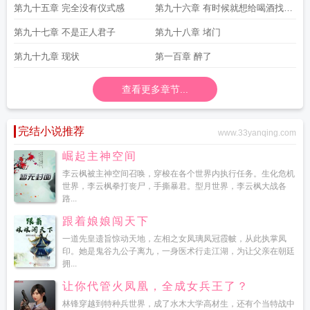
第九十五章 完全没有仪式感
第九十六章 有时候就想给喝酒找个
借口
第九十七章 不是正人君子
第九十八章 堵门
第九十九章 现状
第一百章 醉了
查看更多章节...
完结小说推荐
www.33yanqing.com
崛起主神空间
李云枫被主神空间召唤，穿梭在各个世界内执行任务。生化危机
世界，李云枫拳打丧尸，手撕暴君。型月世界，李云枫大战各
路...
跟着娘娘闯天下
一道先皇遗旨惊动天地，左相之女凤璃凤冠霞帔，从此执掌凤
印。她是鬼谷九公子离九，一身医术行走江湖，为让父亲在朝廷
拥...
让你代管火凤凰，全成女兵王了？
林锋穿越到特种兵世界，成了水木大学高材生，还有个当特战中