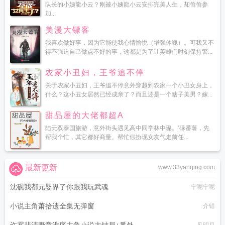
队长的小姨龍小云？刚被小姨龍小云安排完美人生，却偷偷参
加...
美漫大镖客
我喜欢做好事，因为它能使我心情愉悦（增强体魄）。可我又不
得不强迫自己做点不好的事，这都是为了让英雄们时刻保持警...
农家小丑妇，王爷追不停
关于农家小丑妇，王爷追不停意外穿越到农家一个小丑女身上，
什么？这小丑女居然已经成亲了？而且还是一个瞎子美男？嫁...
甜品屋的大佬都超A
陆无双泰国旅游，意外街头遇见高中同学林中璨。‘碌番薯，先
帮我个忙，其它都好商量。帮忙假扮现女友气走前任...
最新更新
www.33yanqing.com
沈砚我都元婴界了你跟我玩武魂
宁呢宁呢
小说主角萧拾遗全集无弹窗
介错