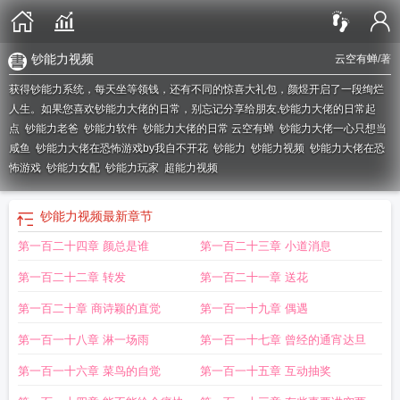
钞能力视频
云空有蝉
/著
获得钞能力系统，每天坐等领钱，还有不同的惊喜大礼包，颜煜开启了一段绚烂
人生。如果您喜欢钞能力大佬的日常，别忘记分享给朋友.
钞能力大佬的日常起
点
钞能力老爸
钞能力软件
钞能力大佬的日常 云空有蝉
钞能力大佬一心只想当
咸鱼
钞能力大佬在恐怖游戏by我自不开花
钞能力
钞能力视频
钞能力大佬在恐
怖游戏
钞能力女配
钞能力玩家
超能力视频
钞能力视频
最新章节
第一百二十四章 颜总是谁
第一百二十三章 小道消息
第一百二十二章 转发
第一百二十一章 送花
第一百二十章 商诗颖的直觉
第一百一十九章 偶遇
第一百一十八章 淋一场雨
第一百一十七章 曾经的通宵达旦
第一百一十六章 菜鸟的自觉
第一百一十五章 互动抽奖