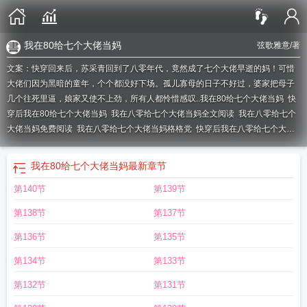
我在80给七个大佬当妈
弦歌雅意
/著
文案：快穿回来后，苏采青回到了八零年代，竟然成了七个大佬早逝的妈！可惜
大佬们因为黑暗的童年，个个都没好下场。孤儿寡母的日子不好过，婆家把母子
几个往死里逼，娘家又使不上劲，所有人都怜惜感叹..
我在80给七个大佬当妈
快
穿后我在80给七个大佬当妈
我在八零给七个大佬当妈全文阅读
我在八零给七个
大佬当妈免费阅读
我在八零给七个大佬当妈格格党
快穿后我在八零给七个大佬
当妈弦歌雅意
我在八零给七个大佬当妈全文免费阅读
我在八零给7个大佬当妈
txt
穿书后我在八零给七个大佬当妈
我在八零给七个大佬当妈百度
我在八零给七
我在80给七个大佬当妈
最新章节
个大佬当妈作者弦歌雅意
我在八零给7个大佬当妈免费
我在八零给七个大佬当妈
第140节
第139节
弦歌雅意
我在八零给七个大佬当妈 百度
我在八零给七个大佬当妈txt
快穿后我
在八零给七个大佬当妈
我在八零给七个大佬当妈 完结+番外
快穿后我在八零给
第138节
第137节
七个大佬当妈格格党
快穿后我在八零给7个大佬当妈
快穿后我在八零给七个大佬
当妈免费
我在八零给7个大佬当妈
我在八零给七个大佬当妈
快穿后我在八零给
第136节
第135节
七个大佬当妈txt
第134节
第133节
第132节
第131节