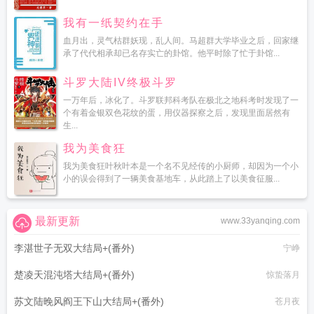
我有一纸契约在手
血月出，灵气枯群妖现，乱人间。马超群大学毕业之后，回家继
承了代代相承却已名存实亡的卦馆。他平时除了忙于卦馆...
斗罗大陆IV终极斗罗
一万年后，冰化了。斗罗联邦科考队在极北之地科考时发现了一
个有着金银双色花纹的蛋，用仪器探察之后，发现里面居然有
生...
我为美食狂
我为美食狂叶秋叶本是一个名不见经传的小厨师，却因为一个小
小的误会得到了一辆美食基地车，从此踏上了以美食征服...
最新更新
www.33yanqing.com
李湛世子无双大结局+(番外)
宁峥
楚凌天混沌塔大结局+(番外)
惊蛰落月
苏文陆晚风阎王下山大结局+(番外)
苍月夜