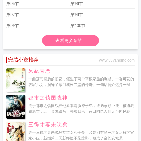
第95节
第96节
第97节
第98节
第99节
第100节
查看更多章节...
完结小说推荐
www.33yanqing.com
果蔬青恋
一曲荡气回肠的初恋，催生了两个草根家族的崛起。一群可爱的
农家儿女，演绎了寒门成长兴盛的传奇。一句话简介这是一群...
都市之镇国战神
关于都市之镇国战神他原本是纨绔子弟，遭遇家族巨变，被迫狼
狈逃亡，五年金戈铁马，强势归来！昔日的仇人们无不闻风丧...
三得才妻未晚矣
关于三得才妻未晚矣堂堂宰相千金，又是拥有第一才女之称的官
家小姐，新婚第二天新郎便不见踪影，她成了全长安城最...