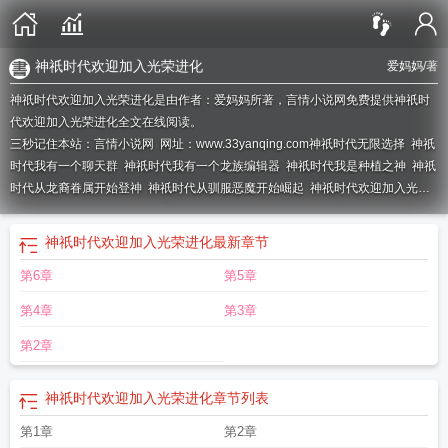
神祇时代欢迎加入光荣进化
爱妈妈
/著
神祇时代欢迎加入光荣进化是由作者：爱妈妈所著，言情小说网免费提供神祇时
代欢迎加入光荣进化全文在线阅读。
三秒记住本站：言情小说网 网址：www.33yanqing.com
神祇时代无限选择
神祇
时代我有一个聊天群
神祇时代我有一个龙族编辑器
神祇时代我是种植之神
神祇
时代从龙裔眷属开始登神
神祇时代从驯服恶魔开始崛起
神祇时代欢迎加入光荣
的进化免费阅读
神祇时代开局百倍奖励
神祇时代欢迎加入光荣的进化笔趣阁
欢
迎加入光荣的进化
神祇时代我有一个聊天群笔趣阁
神祇时代欢迎加入光荣的进
神祇时代欢迎加入光荣进化
最新章节
化免费
神祗时代我有一个聊天群
神祇时代从光荣进化开始
神祇时代欢迎加入光
第6章
第5章
荣的进化顶点
神祇时代爱妈妈最新章节更新内容
神祇时代从光荣进化开始笔趣
阁
神祇时代欢迎
神祇时代加入光荣进化笔趣阁免费阅
神祇时代我成了梦境主
第4章
第3章
宰
神祇时代我的信徒是沙雕玩家
神祇时代开局百倍奖励第七只精灵
神祇时代欢
迎加入光荣的进化
神祇时代百倍增幅
神祇时代我有一座万界商城
神祇时代我是
第2章
战争之神
神祇时代欢迎加入光荣的进化无防盗
神祇时代刚成神明
神祇时代我能
变废为宝
神祇时代我的信徒会造核弹
神祇时代欢迎加入光荣的进化篱笆
欢迎加
神祇时代欢迎加入光荣进化
章节列表
入光荣的进化免费
神祇时代我的神域只有9平米
神祇时代欢迎加入光荣的时候免
费
欢迎加入光荣的进化笔趣阁
神祇时代开局神王
神祇时代从低级僵尸到位面死
第1章
第2章