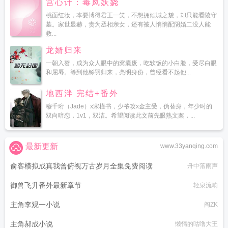
宫心计：毒凤妖娆
桃面红妆，本要博得君王一笑，不想拥倾城之貌，却只能看陵守
墓。家世显赫，贵为丞相亲女，还有被人悄悄配阴婚二没人能
救...
龙婿归来
一朝入赘，成为众人眼中的窝囊废，吃软饭的小白脸，受尽白眼
和屈辱。等到他铩羽归来，亮明身份，曾经看不起他...
地西泮 完结+番外
穆千珩（Jade）x宋槿书，少爷攻x金主受，伪替身，年少时的
双向暗恋，1v1，双洁。希望阅读此文前先眼熟文案，...
最新更新
www.33yanqing.com
俞客模拟成真我曾俯视万古岁月全集免费阅读
舟中落雨声
御兽飞升番外最新章节
轻泉流响
主角李观一小说
阎ZK
主角郝成小说
懒惰的咕噜大王