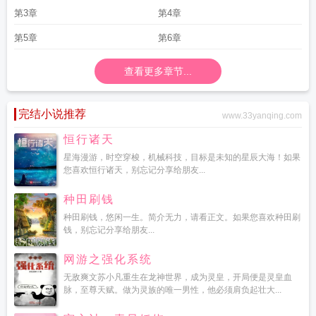
神
选择加入聊天群
神祇时代百倍奖励
神祇时代欢迎加入光荣的进化TXT
神祇
第3章
第4章
时代之万界聊天群
神祇时代从虫族开始无限进化
神祇时代从精灵选择种族
第5章
第6章
查看更多章节...
完结小说推荐
www.33yanqing.com
恒行诸天
星海漫游，时空穿梭，机械科技，目标是未知的星辰大海！如果
您喜欢恒行诸天，别忘记分享给朋友...
种田刷钱
种田刷钱，悠闲一生。简介无力，请看正文。如果您喜欢种田刷
钱，别忘记分享给朋友...
网游之强化系统
无敌爽文苏小凡重生在龙神世界，成为灵皇，开局便是灵皇血
脉，至尊天赋。做为灵族的唯一男性，他必须肩负起壮大...