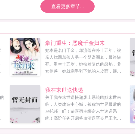
查看更多章节...
豪门重生：恶魔千金归来
家
她本是名门千金，却流落在外十五年，被
，
亲人找回却落入另一个阴谋圈套，最终惨
年
死。重生十五岁，她挟着复仇的怒焰，养
在
女伪善，她就亲手剥下她的人皮面，继母
我
继妹贪婪，她就偏要将她们打回原形，渣
月
男深情，给我圆润如果您喜欢豪门重生恶
我在末世送快递
全
魔千金归来，别忘记分享给朋友...
人的
关于我在末世送快递废土系统幽默末世来
，
临，人类建造中心城，被称为世界最后的
好
？
乌托邦！叮！恭喜宿主绑定末世速递系
。
典
统！高阶任务开启将血清送至丧尸王老
享
，
巢，任务失败，抹杀宿主！快递小哥周
岩，怒摔摩托狗系统不当人，老子不干