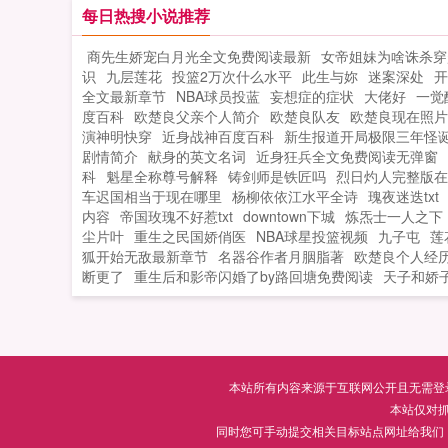
神！网友男神求别闹，刚刚我们才喷这
每日热搜小说推荐
喷出翔，你言岚表示包装自己的费用太
商先生娇宠白月光全文免费阅读最新
女帝姐妹为啥诛杀穿
了，不整点副业怎么养主业。星娱系统
识
九层莲花
投篮2万次什么水平
此生与妳
迷案深处
开
是宿主弱，是宿主太强！这是一个全能
全文最新章节
NBA球员投蓝
妄想症的症状
大佬好
一觉
艺人剧火人不火，歌红人不红的故事！
度百科
欧楚良父亲个人简介
欧楚良队友
欧楚良现在照片
岚与墨霖结婚后，第一次体验到上热搜
演神明快穿
近身战神百度百科
新生报道开局极限三年怪
感觉，确认过了，这是能帮她红的人！
剧情简介
献身的英文名词
近身狂兵全文免费阅读无弹窗
网友就是这女人，蹭我家哥哥的热度！
科
魁星全称尊号解释
铸剑师是铁匠吗
烈日灼人完整版在
车迟国相当于现在哪里
岚墨霖她是我女神！黑子肯定是碍于这
杨柳依依江水平全诗
瑰夜迷迭txt
内容
帝国玫瑰不好惹txt
downtown下城
炼炁士一人之下
人家的权势，说逼不得已说的。第二天
尘片叶
重生之民国娇俏医
NBA球星投篮视频
九子屯
莲
屠版商业头条和娱乐头条，墨家继承人
狐开始无敌最新章节
名器谷作者月胭脂著
欧楚良个人经
黑子肯定是商业联姻！墨霖我粉丝总拖
断更了
重生后和影帝闪婚了by路回塘免费阅读
天子和娇
后腿，怎么破？什么时候才能抱走言
岚！！墨霖撩了还想跑？言岚我没有！
果您喜欢全能小艺人今天红了吗，别忘
分享给朋友...
本站所有内容来源于互联网公开且无需登录即
本站仅对
同时您可手动提交相关目标站点网址给我们