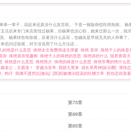
单单一辈子，说起来还真没什么发言权。 于是一顿饭倒也吃得热闹。 杨
苗玉洁后来专门来店里找过杨果，但杨果也没心软，她来过那么一次，就消
国。 杨果转告给徐观，后者没什么反应，也确实是早就无关的人和事了。
来也问过徐观，对方没说用了什么方法还...
人的绝是什么意思
殊绝全文免费阅读无弹窗
殊绝 喜崇
殊绝于人的殊是
y喜崇
殊绝喜崇笔趣阁
殊绝于人的殊绝的意思
殊绝讲的什么
陆君善茶
意思
殊绝是什么意思
殊绝简介
殊绝的殊是什么意思
殊绝常鹰的绝什么
总裁老公，太霸道！
穿越当皇帝
我踏九霄来
成长系男神[娱乐圈]
薄情总
人
狗仔
我佛不渡穷比[修仙]
[西游]被佛法耽误的吐槽大帝
想你恋你宠着
第73章
第69章
第65章