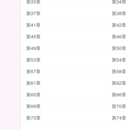
第33章
第34章
第37章
第38章
第41章
第42章
第45章
第46章
第49章
第50章
第53章
第54章
第57章
第58章
第61章
第62章
第65章
第66章
第69章
第70章
第73章
第74章