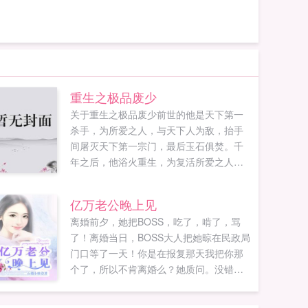
重生之极品废少
关于重生之极品废少前世的他是天下第一
杀手，为所爱之人，与天下人为敌，抬手
间屠灭天下第一宗门，最后玉石俱焚。千
年之后，他浴火重生，为复活所爱之人，
却沦为废物，十八年卧薪尝胆，一朝重回
修炼，他重新...
亿万老公晚上见
离婚前夕，她把BOSS，吃了，啃了，骂
了！离婚当日，BOSS大人把她晾在民政局
门口等了一天！你是在报复那天我把你那
个了，所以不肯离婚么？她质问。没错，
且技术差，待培养。高冷BOSS鄙夷的口吻
道。那培养...