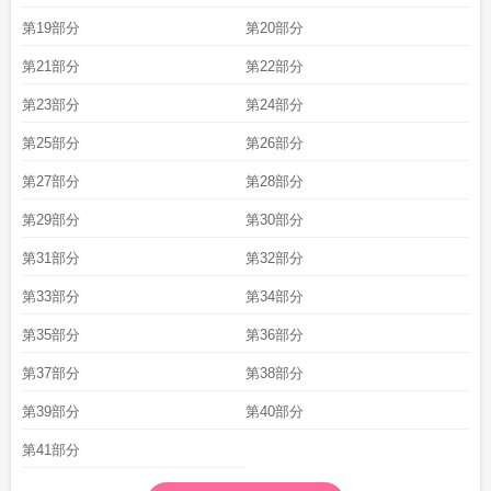
第19部分
第20部分
第21部分
第22部分
第23部分
第24部分
第25部分
第26部分
第27部分
第28部分
第29部分
第30部分
第31部分
第32部分
第33部分
第34部分
第35部分
第36部分
第37部分
第38部分
第39部分
第40部分
第41部分