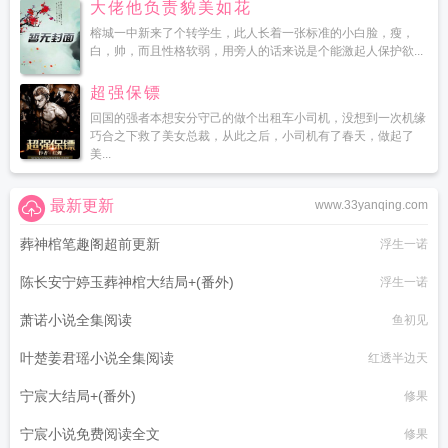
大佬他负责貌美如花
榕城一中新来了个转学生，此人长着一张标准的小白脸，瘦，
白，帅，而且性格软弱，用旁人的话来说是个能激起人保护欲...
超强保镖
回国的强者本想安分守己的做个出租车小司机，没想到一次机缘
巧合之下救了美女总裁，从此之后，小司机有了春天，做起了
美...
最新更新
www.33yanqing.com
葬神棺笔趣阁超前更新
浮生一诺
陈长安宁婷玉葬神棺大结局+(番外)
浮生一诺
萧诺小说全集阅读
鱼初见
叶楚姜君瑶小说全集阅读
红透半边天
宁宸大结局+(番外)
修果
宁宸小说免费阅读全文
修果