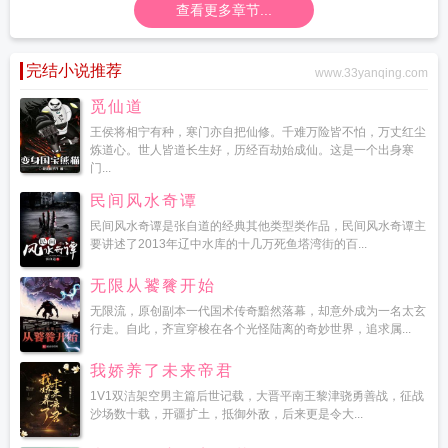
查看更多章节...
完结小说推荐
www.33yanqing.com
觅仙道
王侯将相宁有种，寒门亦自把仙修。千难万险皆不怕，万丈红尘
炼道心。世人皆道长生好，历经百劫始成仙。这是一个出身寒
门...
民间风水奇谭
民间风水奇谭是张自道的经典其他类型类作品，民间风水奇谭主
要讲述了2013年辽中水库的十几万死鱼塔湾街的百...
无限从饕餮开始
无限流，原创副本一代国术传奇黯然落幕，却意外成为一名太玄
行走。自此，齐宣穿梭在各个光怪陆离的奇妙世界，追求属...
我娇养了未来帝君
1V1双洁架空男主篇后世记载，大晋平南王黎津骁勇善战，征战
沙场数十载，开疆扩土，抵御外敌，后来更是令大...