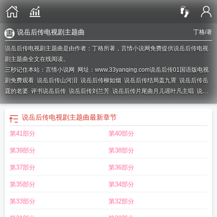
说岳后传电视剧主题曲
丁格
/著
说岳后传电视剧主题曲是由作者：丁格所著，言情小说网免费提供说岳后传电视
剧主题曲全文在线阅读。
三秒记住本站：言情小说网 网址：www.33yanqing.com
说岳后传01国语版电视
剧免费观看
说岳后传山河泪
说岳后传柳如烟
说岳后传结局盖九霄
说岳后传岳
霆的老婆
评书说岳后传
说岳后传刘兰芳
说岳后传片尾曲月儿谣叶凡主唱
说岳
后传1997版电视剧在线观看
说岳后传评书
说岳后传主题曲
单田芳说岳后传
电
视连续剧说岳后传
说岳后传与铁伞怪侠
说岳后传全书免费听书
说岳后传130回
说岳后传电视剧主题曲
最新章节
刘兰芳
说岳后传人物武功排名
说岳后传武力排名
说岳后传老四是谁
说岳后传
第41部分
第40部分
武功排名一览表
说岳后传130集单田芳一听评书网
说岳后传42集电视剧免费观
看大全
电视剧说岳后传
说岳后传岳霆
说岳后传第一集
说岳后传电视剧在线观
第39部分
第38部分
看免费
说岳后传内容
说岳后传与铁伞怪侠一样吗
说岳后传和铁伞怪侠区别
说
岳后传阴阳教主是谁
说岳后传木剑先生是谁
说岳后传连环画
说岳后传全文阅读
第37部分
第36部分
免费
说岳后传大结局
说岳后传电视剧
说岳后传片尾曲月儿遥
说岳后传是真的
第35部分
第34部分
吗
说岳后传电视剧免费观看
说岳后传武功排名
说岳后传武功
说岳后传 全101
回
说岳后传免费阅读
说岳后传单田芳
说岳后传在线收听
说岳后传电视剧演员
第33部分
第32部分
表
单田芳评书说岳后传
说岳后传全集免费听书
说岳后传武功排名100
说岳后