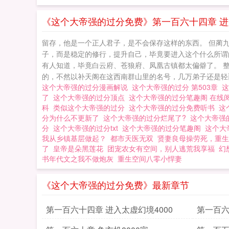
藩王割据，幕后黑
物。蔺九凤穿越而
《这个大帝强的过分免费》第一百六十四章 进入
留存，他是一个正人君子，是不会保存这样的东西。 但蔺
子，而是稳定的修行，提升自己，毕竟要进入这个什么所谓
有人知道，毕竟白云府、苍狼府、凤凰古镇都太偏僻了。 
的，不然以补天阁在这西南群山里的名号，几万弟子还是轻而
这个大帝强的过分漫画解说
这个大帝强的过分 第503章
了
这个大帝强的过分顶点
这个大帝强的过分笔趣阁 在线
科
类似这个大帝强的过分
这个大帝强的过分免费听书
这
分为什么不更新了
这个大帝强的过分烂尾了?
这个大帝强
分
这个大帝强的过分txt
这个大帝强的过分笔趣阁
这个大
我从乡镇基层做起？
都市天医无双
贤妻良母操劳死，重生
了
皇帝是朵黑莲花
团宠农女有空间，别人逃荒我享福
幻
书年代文之我不做炮灰
重生空间八零小悍妻
《这个大帝强的过分免费》最新章节
第一百六十四章 进入太虚幻境4000
第一百六