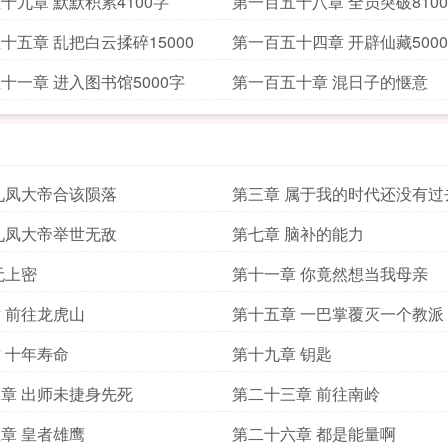
十九章 默默积累4100字
第一百五十八章 全员突破810
十五章 乱把白云揉碎15000
第一百五十四章 开辟仙藏500
十一章 进入图书馆5000字
第一百五十章 混日子的惬意
九凤大帝合该陨落
第三章 属于我的时代还没有过
九凤大帝举世无敌
第七章 脑补的能力
无上密
第十一章 你竟然想当我母亲
 前往龙虎山
第十五章 一巴掌覆灭一个教派
 十年寿命
第十九章 钥匙
章 出师未捷身先死
第二十三章 前往南岭
章 皇者雄鹰
第二十六章 都是能量啊