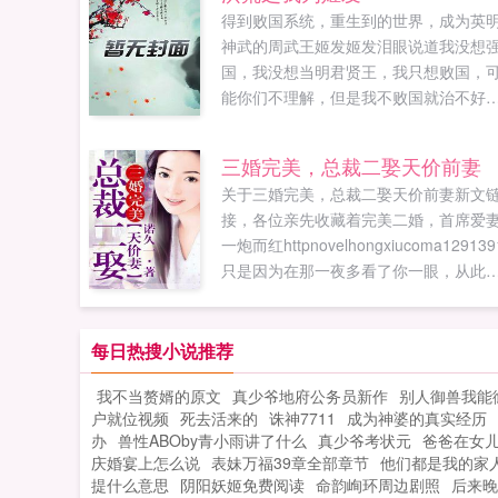
得到败国系统，重生到的世界，成为英
神武的周武王姬发姬发泪眼说道我没想
国，我没想当明君贤王，我只想败国，
能你们不理解，但是我不败国就治不好
就得死！看，这就是一代贤王的风采，
么的高瞻远瞩，多么的标新立异，没有
三婚完美，总裁二娶天价前妻
君周武王做的这些，就没有强国，朋友
关于三婚完美，总裁二娶天价前妻新文
让我一起加油干，为了伟大的强国梦！
接，各位亲先收藏着完美二婚，首席爱
果您喜欢洪荒之我为姬发，别忘记分享
一炮而红httpnovelhongxiucoma129139
朋友...
只是因为在那一夜多看了你一眼，从此
万劫不复！温绯心曾经深爱南黎辰...
每日热搜小说推荐
我不当赘婿的原文
真少爷地府公务员新作
别人御兽我能
户就位视频
死去活来的
诛神7711
成为神婆的真实经历
办
兽性ABOby青小雨讲了什么
真少爷考状元
爸爸在女
庆婚宴上怎么说
表妹万福39章全部章节
他们都是我的家
提什么意思
阴阳妖姬免费阅读
命韵峋环周边剧照
后来晚