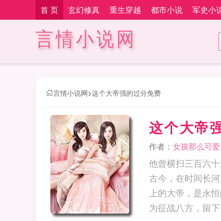
首 页
玄幻修真
重生穿越
都市小说
军史小
言情小说网
言情小说网
>
这个大帝强的过分免费
这个大帝
作者：
女孩那么可爱
他曾横扫三百六十
古今，在时间长河
上的大帝，是永恒
为征战八方，留下