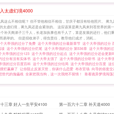
手一个个现身，牛鬼蛇神集结起来，他们最想要的，是九
来，成为九凤大帝，却只剩下一个月的寿命！一来就要死
太虚幻境4000
九凤这么不相信呢？ 但不管他相信不相信，甘庆子都没有给他照片。 蔺
的太虚幻境，蔺九凤还是会紧张的。 这应该算是蔺九凤来到苍世界的第
整个补天阁弟子三千人，长老加执事也有千人了，算是发展的还行，他们
易举的。 但是招收弟子，得负责任，教导他们成才，消耗...
这个大帝强的过分了免费
这个大帝强的过分最新章节
这个大帝强的过分
阅读
这个大帝强的过分烂尾
这个大帝强的过分 第536章
这个大帝强的过
个大帝强的过分123
这个大帝强的过分起点
这个大帝强的过分还会更新
的过分有没有实体书
这个大帝太强了
这个大帝强的过分听书
这个大帝
帝强的过分百度百科
这个大帝强的过分结局
这个大帝强的过分百度
这
摆烂赢麻了
让你阻止反派灭世，你谈什么恋爱
布衣官场
向导的俗套交
想世代的傀儡戏
全家把我当狗，这一次我绝不留情！
靠着诡异梦境闯荡
十三章 好人一生平安4100
第一百六十二章 补天道4000