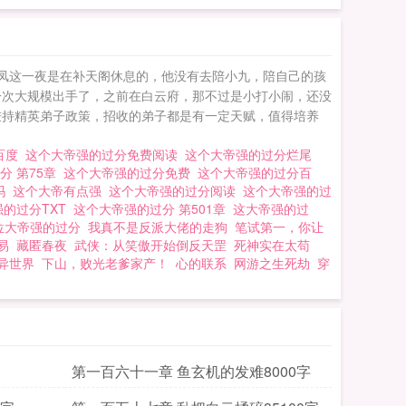
凤大帝的三件无上宝
？不，我要活出第二
世，再次镇压一个时代！如果您喜欢这个大帝强的过分，别忘记分享给朋友. 这个大帝强的过分
九凤这一夜是在补天阁休息的，他没有去陪小九，陪自己的孩
一次大规模出手了，之前在白云府，那不过是小打小闹，还没
秉持精英弟子政策，招收的弟子都是有一定天赋，值得培养
 百度
这个大帝强的过分免费阅读
这个大帝强的过分烂尾
分 第75章
这个大帝强的过分免费
这个大帝强的过分百
吗
这个大帝有点强
这个大帝强的过分阅读
这个大帝强的过
强的过分TXT
这个大帝强的过分 第501章
这大帝强的过
位大帝强的过分
我真不是反派大佬的走狗
笔试第一，你让
易
藏匿春夜
武侠：从笑傲开始倒反天罡
死神实在太苟
异世界
下山，败光老爹家产！
心的联系
网游之生死劫
穿
第一百六十一章 鱼玄机的发难8000字