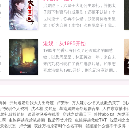
明
启禀陛下，六皇子大闹公主婚礼，并把太
强
子殿下和驸马打成重伤！还拒不认错！李
可
世民逆子，你再不认错，朕便将你逐出皇
病
族！贬为庶民！李愔什么狗屁皇子！我不
多
稀罕！半年后。李世民李愔肯认错了么？
贤
陛下，六皇子拒不认错，并且现在过的比
港娱：从1985开始
们
您好。他的琉璃厂月入百万贯。堪比长安
链
1985年的香江有什么？还没成名的周慧
如
半年税收。李世民惊恐这陛下，六皇子的
妻
敏，以及周星星，林正英这一年，来自未
给
集团公司提供了千万个就业岗位，让千万
1
来的刘易出现在了香江电影片场。如果您
家庭奔小康。月进账亿万贯！富可敌国！
，
喜欢港娱从1985开始，别忘记分享给朋
李世民急了快召我儿回宫，大不了朕给他
友...
道歉。晚了！六皇子带着他的远洋舰队已
经出发前往倭国，说要生擒倭国天皇！李
世民懵了不可！快找他回来！不！朕亲自
出面求他回来！如果您喜欢大唐第一逆
御神
开局退婚后我大力出奇迹
卢安禾
万人嫌小少爷又被欺负哭了
别
子，别忘记分享给朋友...
卢安琪个人资料
沈丞相 沈知意
慕南嫣陆逸然短剧合集
人在东京抽卡
儿婚礼致辞简短
逍遥驸马爷在线看
穿越之雄霸天下
兽性abo txt
灰烬王
人啊
虫族穿越救赎笔趣阁
悦后即焚片段
虫族穿越救赎TXT
沈丞相之
景名忧愁
卢予涵
表妹万福原著叫什么名字啊
就蹭蹭什么也不干微博