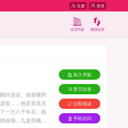
注册
登录
会员书架
阅读记录
加入书架
章节目录
颤抖连连。他曾横跨
进攻……他是至高无
立即阅读
了一万八千年后，因
手机访问
朝崩塌，九龙夺嫡，