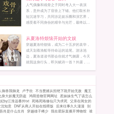
人气偶像和戏骨之子同时考入大一表演
系，意外成为了宿舍上下铺。他们取长补
短沉迷学习，共同涉足娱乐圈和演艺界，
感受着不同身份的艰辛与光芒，最终以实
力与汗水证明了一切，再现了父辈的辉煌
荣耀。本文文笔清...
从夏洛特烦恼开始的文娱
穿越夏洛特烦恼，成为二十五岁的袁华，
成天划着渔船等待命运的追尾。游泳池
边，夏洛道读书那会你就才气侧露，今天
就我这身行头，即兴赋诗一首？外露，外
露，我的诗都是有批判性的。没事，随便
说几句。飒爽英姿雄鸡装，飞上枝头盖凤
凰夏洛我打算投一个杂志社，你当主编！
袁华洛哥，我想开一家电影投资公司。如
人御兽我御龙
卢予欣
不当赘婿从拒绝下跪开始无敌
魔王
果您喜欢从夏洛特烦恼开始的文娱，别忘
化身大妖魔无防盗
鸿萌造物官网网址
惹妹妹生气了该怎么
记分享给朋友...
妃by江淮远番外txt
死咯死咯修仙只为求死
父亲在闺女的
女沈知意
DNF从商人开始在线喂饭
后来往事久久漫漫
别
吾肖是什么生肖
穿越雄子稀少
我在星际直播开博物馆
谁