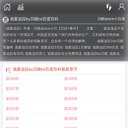
诡案追踪by贝晓txt百度百科
贝晓/grace小贝
/著
《诡案追踪》作者：贝晓/grace小贝【完结+番外】 文案： 吸血鬼是不是
真的存在？所谓诅咒，到底是否灵验？洞穴内奇怪的古尸，又到底有怎样的秘
密？众多看似诡异的现象背后，总会有一个合理的解释。 ..
诡案追踪1by贝晓
笔趣阁
诡案追踪攻受谁
诡案追踪3完结
诡案追踪1完整版
诡案追踪3txt百度
诡
案追踪有车吗
诡案追踪晋江
诡案追踪全文免费阅读
诡案追踪by贝晓
诡案追踪
第一部贝晓
诡案追踪1晋江文学城
诡案追踪by贝晓百度
诡案追踪1完整版
TXT
诡案追踪谁是攻谁是受啊
诡案追踪大结局
诡案追踪表白是哪一章
诡案追
诡案追踪by贝晓txt百度百科
最新章节
踪谁攻谁受
诡案追踪2无删减
诡案追踪by贝晓攻受是谁
诡案追踪手免费阅读
诡
第269章
第268章
案追踪cp
诡案追踪程晋松X沈严
诡案追踪1
诡案追踪广播剧第一季
诡案追踪
3
诡案追踪1全文免费阅读
诡案追踪无防盗
诡案追踪百度百科
诡案追踪第一
第267章
第266章
季
诡案追踪好看吗
诡案追踪2
诡案追踪by贝晓讲了什么故事
诡案追踪by贝晓
笔趣阁
诡案追踪内容
诡案追踪一共有几本
诡案追踪百度
诡案追踪广播剧
诡案
第265章
第264章
追踪第二部
诡案追踪有几部
诡案追踪123
诡案追踪沈严是攻吗
诡案追踪 吃不
第263章
第262章
胖的大龙
诡案追踪txt全文加番外
诡案追踪手
诡案追踪by贝晓讲的什么
诡案追
踪1by贝晓
诡案追踪我的犯罪现场调查笔记
诡案追踪by
诡案追踪三部txt
诡案
第261章
第260章
追踪by贝晓全文免费阅读
诡案追踪TXT
诡案追踪第三部
诡案追踪txt百度
诡案