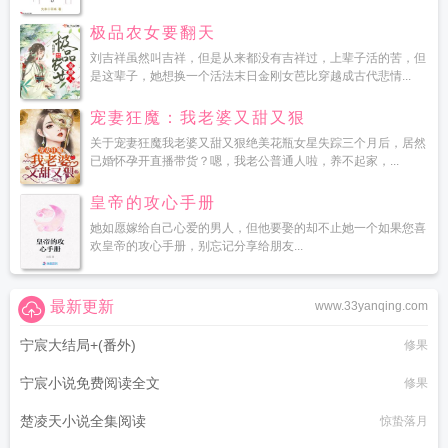
极品农女要翻天
刘吉祥虽然叫吉祥，但是从来都没有吉祥过，上辈子活的苦，但
是这辈子，她想换一个活法末日金刚女芭比穿越成古代悲情...
宠妻狂魔：我老婆又甜又狠
关于宠妻狂魔我老婆又甜又狠绝美花瓶女星失踪三个月后，居然
已婚怀孕开直播带货？嗯，我老公普通人啦，养不起家，...
皇帝的攻心手册
她如愿嫁给自己心爱的男人，但他要娶的却不止她一个如果您喜
欢皇帝的攻心手册，别忘记分享给朋友...
最新更新
www.33yanqing.com
宁宸大结局+(番外)
修果
宁宸小说免费阅读全文
修果
楚凌天小说全集阅读
惊蛰落月