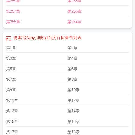
第259章
第258章
追踪讲的什么
诡案追踪1全文阅读
诡案追踪1无删减txt
诡案追踪电视剧
诡案追
踪番外
诡案追踪txt
诡案追踪大结局 贝晓
诡案追踪二
诡案追踪第几章在一
第257章
第256章
起
诡案追踪贝晓讲的什么
诡案追踪沈严程晋松在一起了吗
诡案追踪是原耽
吗
诡案追踪1在线阅读
诡案追踪三部txt链接
诡案追踪一共几部
诡案追踪3by贝
第255章
第254章
晓txt百度
诡案追踪谁是攻
诡案追踪人物介绍
诡案追踪贝晓全文阅读
诡案追踪
2by贝晓
诡案追踪txt贝晓
诡案追踪 贝晓
诡案追踪1by贝晓免费阅读
诡案追踪
诡案追踪by贝晓txt百度百科
章节列表
1txt
诡案追踪剧透
诡案追踪副cp是谁
诡案追踪cp是谁
诡案追踪1全文在线阅
读
第1章
诡案追踪免费阅读
诡案追踪车第几章在一起
第2章
诡案追踪by贝晓txt百度
诡案追
踪1第几章表白
诡案追踪攻是谁
诡案追踪沈严程晋松确定关系
诡案追踪第一
第3章
第4章
部
诡案追踪by贝晓txt百度百科
诡案追踪1在线阅读全文
诡案追踪贝晓
第5章
第6章
第7章
第8章
第9章
第10章
第11章
第12章
第13章
第14章
第15章
第16章
第17章
第18章