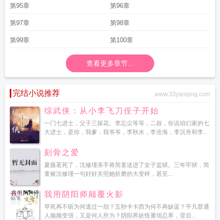
第95章
第96章
第97章
第98章
第99章
第100章
查看更多章节...
完结小说推荐
www.33yanqing.com
综武侠：从小李飞刀侄子开始
一门七进士，父子三探花。李忘尘等等，二叔，你说咱们家的七
大进士，是你，我爹，我爷爷，李秋水，李沧海，李沉舟和李...
刻骨之爱
夏薇茗死了，沈修瑾亲手将简童送进了女子监狱。三年牢狱，简
童被沈修瑾一句好好关照她折磨的大变样，甚至...
我用阴阳师颠覆火影
早死再不斩为何逃过一劫？五秒卡卡西为何不再缺蓝？平凡普通
人频频变强，又是何人所为？阴阳界妖怪屡现忍界，背后...