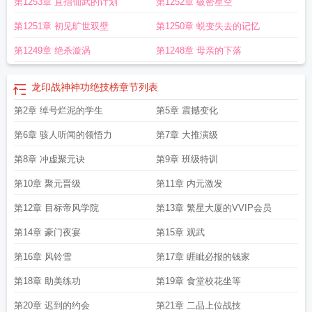
第1253章 直指仙武的计划
第1252章 破密星空
孙言百度百科
龙印战神孙言的老婆有几个
龙印战神txt精校全本
龙印战神百度百
科
龙印战神全文阅读
龙印战神精校TXT全本笔趣阁
龙印战神绝龙之主
龙印战
第1251章 初见旷世双壁
第1250章 蜕变失去的记忆
神TXT
龙印战神听书
龙印战神朱飞燕
龙印战神后续
龙印战神等级划分百度百
科
龙印战神百度百科女主角
龙印战神无弹窗
龙印战神TXT免费
龙印战神林冰
第1249章 绝杀漩涡
第1248章 母亲的下落
岚被遗忘了吗
龙印战神一口气看完
龙印战神主角身世
龙印战神女主
龙印战神
漫画
龙印战神TXT百度
龙印战神 半步沧桑
龙印战神无删减版笔趣阁
龙印战神
龙印战神神功绝技榜
章节列表
2
龙印战神漫画免费观看
龙印战神笔趣阁无
龙印战神听书在线听
龙印战神免费
阅读
第2章 绰号烂泥的学生
龙印战神有续写的吗
龙印战神正版全本TXT
第5章 震撼变化
龙印战神主角几个女人
龙印
战神东方煌
龙印战神女主角
龙印战神笔趣阁
龙印战神神功绝技榜
龙印战神顶
第6章 骇人听闻的领悟力
第7章 大推演级
点
龙印战神txt
龙印战神 txt
第8章 冲虚聚元诀
第9章 班级特训
第10章 聚元晋级
第11章 内元激发
第12章 目标帝风学院
第13章 繁星大厦的VVIP会员
第14章 豪门夜宴
第15章 观武
第16章 风铃雪
第17章 睚眦必报的钱家
第18章 助美练功
第19章 食堂校花坐等
第20章 迟到的约会
第21章 二品上位战技