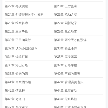
第22章 再次突破
第23章 三方监考
第24章 劣迹斑斑的学生资料
第25章 鸣动之初
第26章 稚鹰轻啼
第27章 刷新纪录
第28章 三方争抢
第29章 死亡地带
第30章 正日淘汰战
第31章 两个天才的预谋
第32章 认为必败的战斗
第33章 铄金杀阵
第34章 统统打爆
第35章 完美落幕
第36章 洛山石塔
第37章 石塔拳痕
第38章 偷来的酒
第40章 不眠的雨夜
第41章 南鹰图书馆
第42章 管理员黄老头
第43章 镇龙桩
第44章 战痕传功
第45章 万道山
第46章 报名风波
第47章 卧虎藏龙
第48章 万道山野外竞速