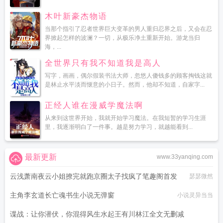
木叶新豪杰物语
当那个指引了忍者世界巨大变革的男人重归忍界之后，又会在忍
界掀起怎样的波澜？一切，从极乐净土重新开始。游龙当归
海，...
全世界只有我不知道我是高人
写字，画画，偶尔假装书法大师，忽悠人傻钱多的顾客掏钱这就
是林止水平淡而惬意的小日子。然而，他却不知道，自家字...
正经人谁在漫威学魔法啊
从来到这世界开始，我就开始学习魔法。在我短暂的学习生涯
里，我逐渐明白了一件事。越是努力学习，就越能看到...
最新更新
www.33yanqing.com
云浅萧南夜云小姐撩完就跑京圈太子找疯了笔趣阁首发
瑟瑟微然
主角李玄道长亡魂书生小说无弹窗
小说灵异当当
谍战：让你潜伏，你混得风生水起王有川林江全文无删减