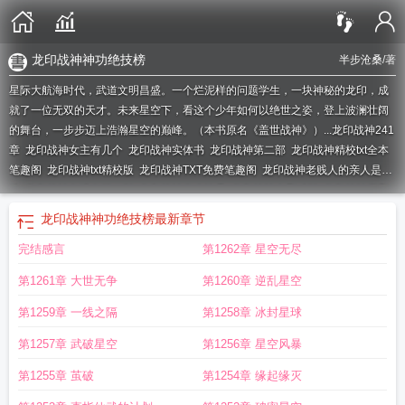
龙印战神神功绝技榜
半步沧桑
/著
星际大航海时代，武道文明昌盛。一个烂泥样的问题学生，一块神秘的龙印，成
就了一位无双的天才。未来星空下，看这个少年如何以绝世之姿，登上波澜壮阔
的舞台，一步步迈上浩瀚星空的巅峰。（本书原名《盖世战神》）...
龙印战神241
章
龙印战神女主有几个
龙印战神实体书
龙印战神第二部
龙印战神精校txt全本
笔趣阁
龙印战神txt精校版
龙印战神TXT免费笔趣阁
龙印战神老贱人的亲人是
谁
龙印战神有没有第二部
龙印战神半步沧桑
龙印战神未删减版
龙印战神无删
减版电影免费播放
龙印战神TXT奇书网
龙印战神孙言第一个女人是谁
龙印战神
龙印战神神功绝技榜
最新章节
目前推了几个女主了
龙印战神无删除笔趣阁
龙印战神全文
龙印战神TXT精校
完结感言
第1262章 星空无尽
版
龙印战神的龙印是什么来历
龙印战神孙言
龙印战神女主推到顺序
龙印战神
智慧光
龙印战神在线阅读
龙印战神完整版
龙印战神有几个女主
龙印战神有声
第1261章 大世无争
第1260章 逆乱星空
在线听
龙印战神铁勺大叔的身世背景介绍
龙印战神最后出现的女子是谁
龙印战
神精校版TXT
龙印战神加料版
龙印战神百科
龙印战神孙言身世
龙印战神笔趣
第1259章 一线之隔
第1258章 冰封星球
阁无弹窗
龙印战神相似
龙印战神境界划分
龙印战神全文TXT
龙印战神大结
第1257章 武破星空
第1256章 星空风暴
局
龙印战神漫画在线观看
龙印战神境界
龙印战神好看吗
龙印战神百度
龙印战
神第二部叫什么名字
龙印战神花颜
龙印战神中的盾大哥是谁
龙印战神全本
第1255章 茧破
第1254章 缘起缘灭
TXT
龙印战神TXT电子书
龙印战神东方煌结局
龙印战神什么时候写的
龙印战神