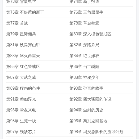
第73章 雪凝虫丝
第74章 新丁报道
第75章 不好惹的新丁
第76章 三角黑犀牛
第77章 苦战
第78章 革金拳意
第79章 星际佣兵
第80章 深入橙色警戒区
第81章 铁翼穿山甲
第82章 深陷杀局
第83章 冰火两重天
第84章 绝世嫁衣
第85章 红色警戒区
第86章 当世骄阳
第87章 大武之威
第88章 神秘少年
第89章 疗伤的条件
第90章 孙言的故事
第91章 拳如浮光
第92章 四大骄阳的传说
第93章 挚友来电
第94章 尘封的历史
第95章 生死一线
第96章 离别返回基地
第97章 残缺芯片
第98章 冯炎总队长的流氓计划