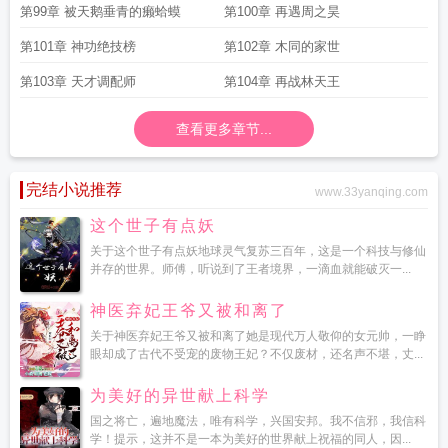
第99章 被天鹅垂青的癞蛤蟆
第100章 再遇周之昊
第101章 神功绝技榜
第102章 木同的家世
第103章 天才调配师
第104章 再战林天王
查看更多章节...
完结小说推荐
www.33yanqing.com
这个世子有点妖
关于这个世子有点妖地球灵气复苏三百年，这是一个科技与修仙
并存的世界。师傅，听说到了王者境界，一滴血就能破灭一...
神医弃妃王爷又被和离了
关于神医弃妃王爷又被和离了她是现代万人敬仰的女元帅，一睁
眼却成了古代不受宠的废物王妃？不仅废材，还名声不堪，丈...
为美好的异世献上科学
国之将亡，遍地魔法，唯有科学，兴国安邦。我不信邪，我信科
学！提示，这并不是一本为美好的世界献上祝福的同人，因...