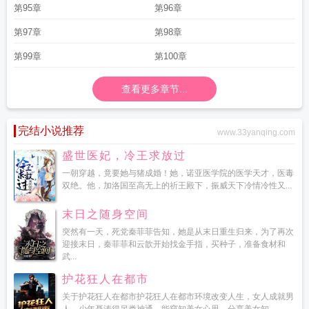
第95章
第96章
第97章
第98章
第99章
第100章
查看更多章节...
完结小说推荐
www.33yanqing.com
盛世医妃，冷王求放过
一朝穿越，竟要她与猪成婚！她，诺亚医学院的医学天才，医毒
双绝。他，加洛国至高无上的祈王殿下，振威天下冷情冷性又...
末日之随身空间
突然有一天，死党秦菲菲告知，她是从末日重生归来，为了再次
迎接末日，秦菲菲和云歆开始找金手指，买种子，准备食材和
武...
护花狂人在都市
关于护花狂人在都市护花狂人在都市环境改变人生，女人成就男