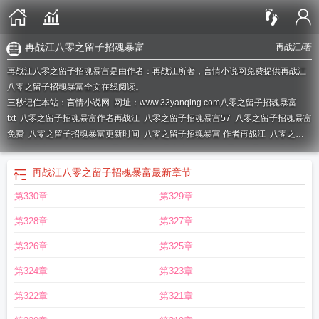
再战江八零之留子招魂暴富
再战江
/著
再战江八零之留子招魂暴富是由作者：再战江所著，言情小说网免费提供再战江
八零之留子招魂暴富全文在线阅读。
三秒记住本站：言情小说网 网址：www.33yanqing.com
八零之留子招魂暴富
txt
八零之留子招魂暴富作者再战江
八零之留子招魂暴富57
八零之留子招魂暴富
免费
八零之留子招魂暴富更新时间
八零之留子招魂暴富 作者再战江
八零之留
子招魂暴富(下)免费阅读
八零之留子招魂暴富完整阅读
八零之留子招魂暴富笔趣
阁
八零之留子招魂暴富全文阅读
八零之留子招魂暴富19
八零之留子招魂暴富
再战江八零之留子招魂暴富
最新章节
TXT
八零留子招魂暴富免费阅读
八零之留子招魂暴富最新章节更新
再战江八零
第330章
第329章
之留子招魂暴富
八零之留子招魂暴富免费阅读
八零之留子招魂暴富旧时光文
学
八零之留子招魂暴富番外
八零之留子招魂暴富再战江
八零之留子招魂暴富免
第328章
第327章
费完整版
八零之留子招魂暴富免费全文阅读
八零之留子招魂暴富最新章节
八零
之留子招魂暴富百度
八零之留子招魂暴富格格党笔趣阁
八零之留子招魂暴富格
第326章
第325章
格党
第324章
第323章
第322章
第321章