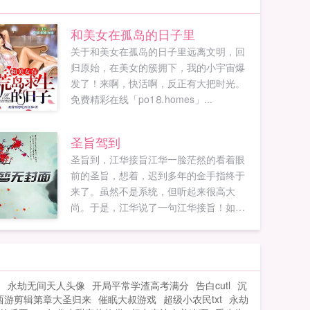
和美女在孤岛的日子里
关于和美女在孤岛的日子里远离文明，回
归原始，在美女的簇拥下，我的小宇宙爆
发了！来啊，快活啊，反正有大把时光。
免费精彩在线「po1⒏homes」...
圣旨驾到
圣旨到，江华接旨江华一脸茫然的看着眼
前的圣旨，想着，迟到多年的金手指终于
来了。虽然不是系统，但听起来很高大
尚。于是，江华说了一句江华接旨！如果
您喜欢圣旨驾到，别忘记分享给朋友...
力
永劫无间天人头像
开局平常学渣高考满分
告白cutl
沉
西游剪辑第章大圣归来
催眠大叔游戏
超级小农民txt
永劫