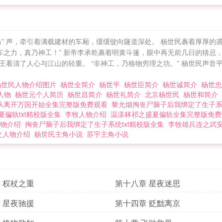
哐当” 声，牵引着满载建材的车厢，缓缓驶向隧道深处。 杨世民裹着厚厚
此车之力，真乃神工！” 新帝李承乾裹着明黄斗篷，眼中再无前几日的猜忌
看清了人心与江山的轻重。 “非神工，乃格物穷理之功。” 杨世民声音
杨世民人物介绍图片
杨世全简介
杨世平
杨世臣简介
杨世诚简介
杨世
人物
杨世元个人简历
杨世昌简介
杨世礼简介
北京杨世民
杨世和简介
从离开万国开始全集完整版免费观看
黎允烟掏丧尸脑子后我绑定了生子
夏偏轨txt精校版全集
李牧人物介绍
温漾林祁之盛夏偏轨全集完整版免费
物介绍
掏丧尸脑子后我绑定了生子系统txt精校版全集
李牧雄兵连之武
之人物介绍
杨世民主角小说
苏宇主角小说
 权杖之重
第十八章 星夜迷思
 星夜驰援
第十四章 贬黜离京