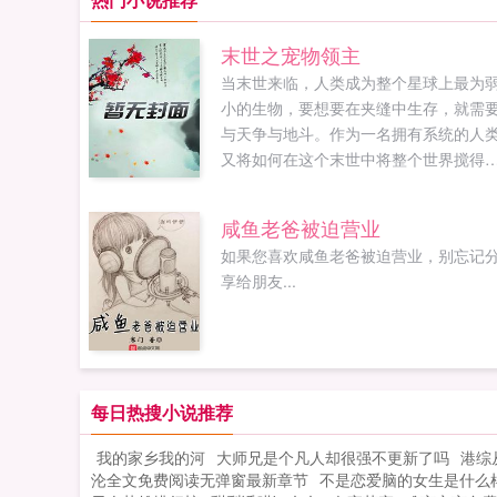
末世之宠物领主
当末世来临，人类成为整个星球上最为
小的生物，要想要在夹缝中生存，就需
与天争与地斗。作为一名拥有系统的人
又将如何在这个末世中将整个世界搅得
翻地覆呢如果您喜欢末世之宠物领主，
忘记分享给朋友...
咸鱼老爸被迫营业
如果您喜欢咸鱼老爸被迫营业，别忘记
享给朋友...
每日热搜小说推荐
我的家乡我的河
大师兄是个凡人却很强不更新了吗
港综
沦全文免费阅读无弹窗最新章节
不是恋爱脑的女生是什么