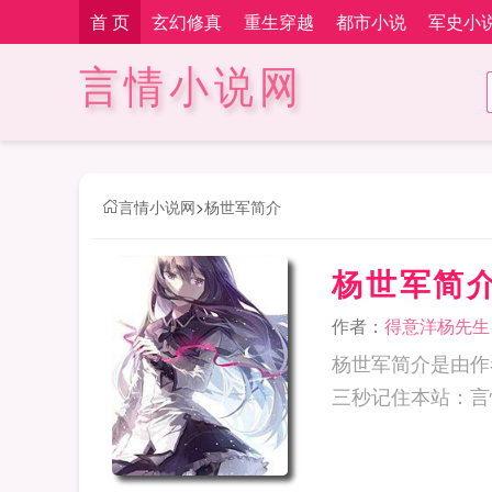
首 页
玄幻修真
重生穿越
都市小说
军史小
言情小说网
言情小说网
>
杨世军简介
杨世军简
作者：
得意洋杨先生
杨世军简介是由作