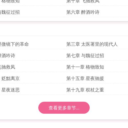
 格物致知
第十章 飞驰救凤
与魏征过招
第六章 醉酒吟诗
显微镜下的革命
第三章 太医署里的现代人
醉酒吟诗
第七章 与魏征过招
飞驰救凤
第十一章 格物致知
 贬黜离京
第十五章 星夜驰援
 星夜迷思
第十九章 权杖之重
查看更多章节...