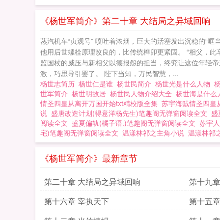
《杨世军简介》第二十章 大结局之异域回响
蒸汽机车“贞观号” 喷吐着浓烟，巨大的活塞发出沉稳的“
他用后世螺栓原理改良的，比传统榫卯更紧固。 “相父，
监国杖的威压与新相父以德报怨的担当，终究让这位年轻帝王
激，巧思导引罢了。 陛下当知，万民智慧，...
杨世志简历
杨世仁是谁
杨世民简介
杨世光是什么人物
世军简介
杨世明故居
杨世民人物介绍大全
杨世海是什么
情圣四皇从离开万国开始txt精校版全集
苏宇海贼情圣四皇
说
盛唐改造计划(得意洋杨先生)笔趣阁无弹窗阅读全文
盛
阅读全文
盛夏偏轨(橘子语.)笔趣阁无弹窗阅读全文
苏宇人
宅)笔趣阁无弹窗阅读全文
温漾林祁之主角小说
温漾林祁
《杨世军简介》最新章节
第二十章 大结局之异域回响
第十九章
第十六章 宰执天下
第十五章