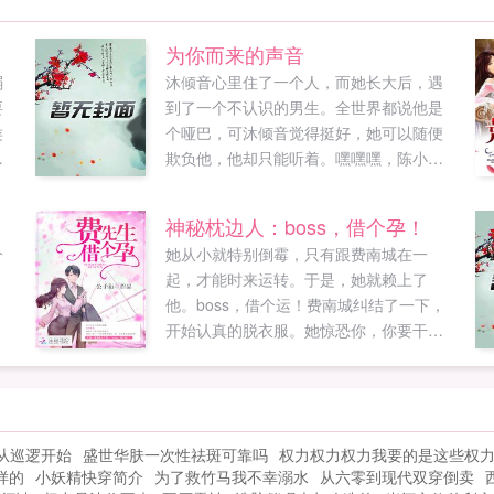
为你而来的声音
弱
沐倾音心里住了一个人，而她长大后，遇
要
到了一个不认识的男生。全世界都说他是
类
个哑巴，可沐倾音觉得挺好，她可以随便
天
欺负他，他却只能听着。嘿嘿嘿，陈小少
别
爷，没想到你天不怕地不怕，居然怕蟑螂
啊？？无法反驳的男孩你知道吗？你追我
神秘枕边人：boss，借个孕！
的样子，就像一只打不死的小强，不过你
分
她从小就特别倒霉，只有跟费南城在一
还真能打动我陈小强陈美人，你睡着的样
起，才能时来运转。于是，她就赖上了
子，可真像睡美人啊陈睡美人某天，沐倾
他。boss，借个运！费南城纠结了一下，
音抓着他胳膊祈求小楠楠～你给我卖个萌
开始认真的脱衣服。她惊恐你，你要干什
看看？终于，男孩把她逼到了墙角，咬牙
么？费南城欺身而上不是要借个孕？此运
切齿的道你知不知道，要不是我舍不得，
非彼孕啊喂！！我拼尽了此生所有的运
我真的很想让你哭着求饶。后来她知道，
气，只为遇到你。公子衍如果您喜欢神秘
她心里住如果您喜欢为你而来的声音，别
枕边人boss，借个孕！，别忘记分享给朋
忘记分享给朋友...
从巡逻开始
盛世华肤一次性祛斑可靠吗
权力权力权力我要的是这些权
友...
样的
小妖精快穿简介
为了救竹马我不幸溺水
从六零到现代双穿倒卖