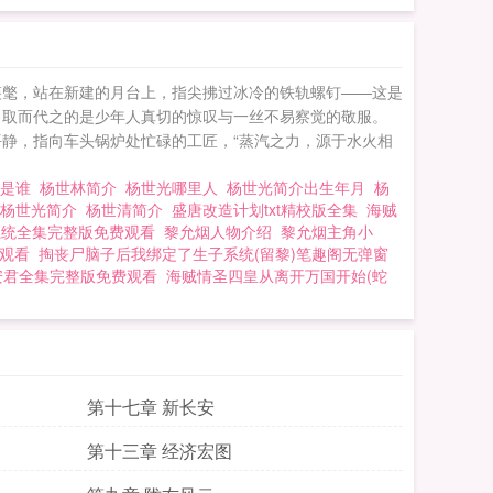
的裘氅，站在新建的月台上，指尖拂过冰冷的铁轨螺钉——这是
，取而代之的是少年人真切的惊叹与一丝不易察觉的敬服。
平静，指向车头锅炉处忙碌的工匠，“蒸汽之力，源于水火相
忠是谁
杨世林简介
杨世光哪里人
杨世光简介出生年月
杨
杨世光简介
杨世清简介
盛唐改造计划txt精校版全集
海贼
系统全集完整版免费观看
黎允烟人物介绍
黎允烟主角小
观看
掏丧尸脑子后我绑定了生子系统(留黎)笔趣阁无弹窗
安君全集完整版免费观看
海贼情圣四皇从离开万国开始(蛇
第十七章 新长安
第十三章 经济宏图