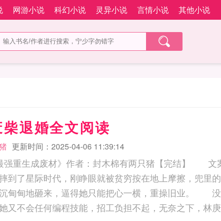
说
网游小说
科幻小说
灵异小说
言情小说
其他小说
废柴退婚全文阅读
猪
更新时间：2025-04-06 11:39:14
际最强重生成废材》作者：封木棉有两只猪【完结】 文
摔到了星际时代，刚睁眼就被贫穷按在地上摩擦，兜里的
般沉甸甸地砸来，逼得她只能把心一横，重操旧业。 没