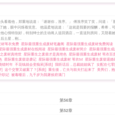
头看着他，郑重地说道：「谢谢你，淮序。」 傅淮序笑了笑，问道：「那
了她，眼中闪烁着笑意。 他温柔地说道：「这就是我要的报酬，希希，可
近他心情特别好，特别绅士的主动将人送回酒店，一直送到房间，又陪着她
土星，刚...
废材苇衣免费
星际最强重生成废材笔趣阁
星际最强重生成废材免费阅读
星际最强重生成废材在线阅读
星际最强重生成废材简介
星际最强重生成废
生之废材真绝世
星际重生之废柴才是真绝色
星际最强重生成废材 苇衣
绝色
星际重生废柴逆袭记
星际最强重生成废材 苇衣txt
星际重生废柴退
晓错时年
不花钱就会变痴呆[系统]
我听话后，总裁姐姐疯了
女配在七零[
]
这个交警又破案了？[系统]
重生後，亡夫与前夫打起来了
美男们，抱
升职记
被毒哑后，九千岁为我屠侯府满门
第56章
第52章