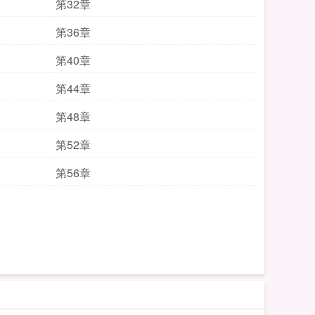
第32章
第36章
第40章
第44章
第48章
第52章
第56章