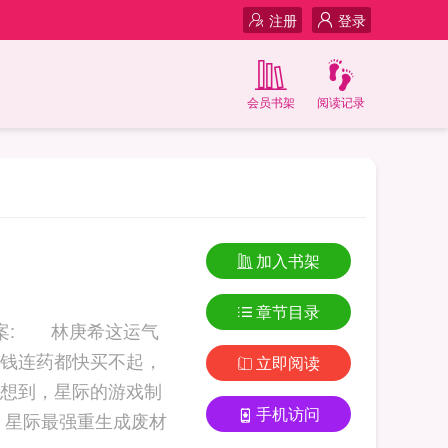
注册
登录
会员书架
阅读记录
加入书架
章节目录
案: 林庚希这运气
钱连药都快买不起，
立即阅读
想到，星际的游戏制
手机访问
作成本高得离谱，她又不会任何编程技能，招工负担不起，无奈之下，林庚 星际最强重生成废材