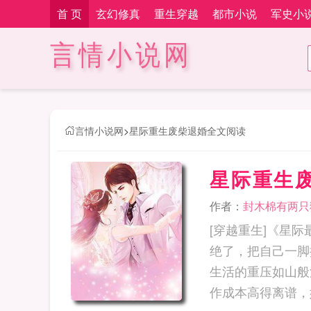
首 页
玄幻修真
重生穿越
都市小说
军史小
言情小说网
言情小说网
>
星际重生废柴退婚全文阅读
星际重生
作者：
封木棉有两只
[穿越重生]《星
绝了，把自己一脚
生活的重压如山