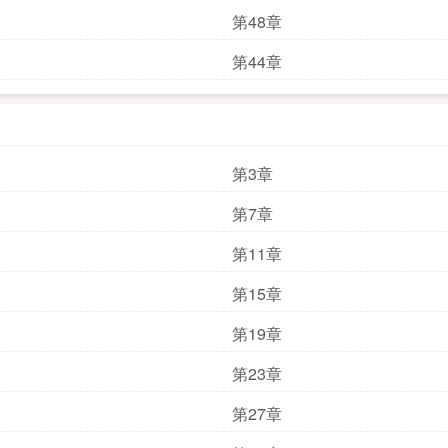
第48章
第44章
第3章
第7章
第11章
第15章
第19章
第23章
第27章