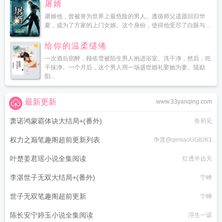
屠婿
屠婿他，曾被誉为世界上最危险的男人。遵循师父遗愿回归华
夏，成为了方家的上门女婿。这个身份，使得他受尽了白眼与...
给你的温柔缱绻
一次酒后宿醉，顾依雪被陌生男人抱进浴室。洗干净，然后，吃
干抹净。一个月后，这个男人用一场盛世婚礼娶她为妻。陆励
阳...
最新更新
www.33yanqing.com
萧诺鸿蒙霸体诀大结局+(番外)
鱼初见
权力之巅笔趣阁超前更新列表
争渡@qimiaoUGtUK1
叶楚姜君瑶小说全集阅读
红透半边天
李湛世子无双大结局+(番外)
宁峥
世子无双笔趣阁超前更新
宁峥
陈长安宁婷玉小说全集阅读
浮生一诺