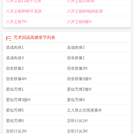
八开之箱11取子咒杀
八开之箱10邪祟
八开之箱9H猝不及防
八开之箱8H他的欲望
八开之箱7H
八开之箱6微H
咒术回战高燃
章节列表
道成肉身1
道成肉身2
道成肉身3
宿舍群像1
宿舍群像2
宿舍群像3H
宿舍群像4H
宿舍群像5微H
爱似咒缚1
爱似咒缚2微H
爱似咒缚3微H
爱似咒缚4
爱似咒缚5
立入禁止伏黑惠番外
爱似咒缚6
言听计从1H
言听计从2H
言听计从3H