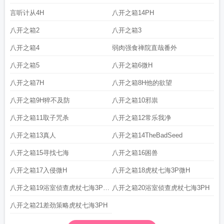
言听计从4H
八开之箱14PH
八开之箱2
八开之箱3
八开之箱4
弱肉强食禅院直哉番外
八开之箱5
八开之箱6微H
八开之箱7H
八开之箱8H他的欲望
八开之箱9H猝不及防
八开之箱10邪祟
八开之箱11取子咒杀
八开之箱12常乐我净
八开之箱13真人
八开之箱14TheBadSeed
八开之箱15寻找七海
八开之箱16困兽
八开之箱17入侵微H
八开之箱18虎杖七海3P微H
八开之箱19浴室侦查虎杖七海3P微
八开之箱20浴室侦查虎杖七海3PH
H
八开之箱21差劲策略虎杖七海3PH