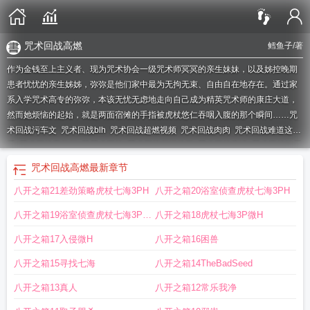
咒术回战高燃
鳕鱼子
/著
作为金钱至上主义者、现为咒术协会一级咒术师冥冥的亲生妹妹，以及姊控晚期
患者忧忧的亲生姊姊，弥弥是他们家中最为无拘无束、自由自在地存在。通过家
系入学咒术高专的弥弥，本该无忧无虑地走向自己成为精英咒术师的康庄大道，
然而她烦恼的起始，就是两面宿傩的手指被虎杖悠仁吞咽入腹的那个瞬间……
咒
术回战污车文
咒术回战blh
咒术回战超燃视频
咒术回战肉肉
咒术回战难道这是
爱
咒术回战里的梗
茈咒术回战
咒术回战超燃片段
咒术回战言情
咒术回战纯爱
文
咒术回战エロスノート
咒术回战肉18
咒术回战abo
咒术回战×我车肉
咒术
咒术回战高燃
最新章节
回战的嫖文
咒术回战最燃片段
咒术回战肉车漫
咒术回站
咒术回站r18
咒术回
八开之箱21差劲策略虎杖七海3PH
八开之箱20浴室侦查虎杖七海3PH
战高潮部分
咒术回战嫖文
咒术回战エロゲーム
咒术回战高潮片段
咒术回
战。
咒术回战肉本
咒术回战衍生纯爱
茈 咒术回战
咒术回战bg
咒术 回战
咒术
八开之箱19浴室侦查虎杖七海3P微
八开之箱18虎杖七海3P微H
回战系列
咒术回战bgh文
咒术回战cp肉
咒术回战最燃
咒术回战肉r
番名咒术回
战
H
咒术回战是什么故事
咒术回战超燃
咒术回r18
咒术回战高燃
咒术回战本
八开之箱17入侵微H
八开之箱16困兽
肉
咒术回战のエロマン
咒术回战エロワンピース
八开之箱15寻找七海
八开之箱14TheBadSeed
八开之箱13真人
八开之箱12常乐我净