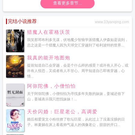
查看更多章节...
完结小说推荐
www.33yanqing.com
猎魔人在霍格沃茨
我笑那邓布利多无谋，伏地魔少智狼学派猎魔人伊森如是说到，
总之这是一个猎魔人因为天球交汇穿越到了哈利波特的世界...
我真的能开地图炮
提前知道自己会穿越，会是个什么样的感受？或许有人开心，或
许有人惶恐，又或者有人不甘心。周平知道自己即将穿越，心
情...
阿弥陀佛，小僧怕怕
关于阿弥陀佛，小僧怕怕为寻找多年失散的妹妹，姜城还俗下
山，姜城表示我只想找妹妹！...
天价闪婚：巨星老公，高调爱
婚后相爱宠文小粉丝撩了歌坛巨星，从此过上了没羞没臊的日
子。林夏躺在床上看着帅气逼人的偶像老公，甜甜的开口...