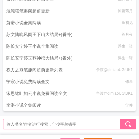
混沌塔笔趣阁超前更新
惊蛰落月
萧诺小说全集阅读
鱼初见
苏文陆晚风阎王下山大结局+(番外)
苍月夜
陈长安宁婷玉小说全集阅读
浮生一诺
陈长安宁婷玉葬神棺大结局+(番外)
浮生一诺
权力之巅笔趣阁超前更新列表
争渡@qimiaoUGtUK1
宁宸小说免费阅读全文
修果
宋思铭叶如云小说免费阅读全文
争渡@qimiaoUGtUK1
李湛小说全集阅读
宁峥