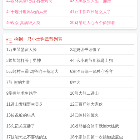
44森林美食绝唱 石板烤肉
43大黑教熊大熊二捕猎
42十连开世界级的风景
41豆丁你咋长这么大了
40观众 真满级人类
39财帛动人心五个偷猎者
捡到一只小土狗
章节列表
1万里琴瑟留人缘
2老妈读书读傻了
3帅加能打等于男神
4什么小狗熊那就是土狗
5云岭村三霸 鸡爷狗王鹅老大
6湖泊百鹅一鹅独守苍穹
7熊 熊的力量
8神犬
9掌握的求生绝学
10熊大熊二进山
11进山发现野生灵芝
12三百斤的大家伙
13传说般的猎杀
14云岭村的篝火
15忘记关直播了
16戏熊都会骑车我熊大练武
17技能怎么不要钱的送
18小家伙们第一次接触放屁虫