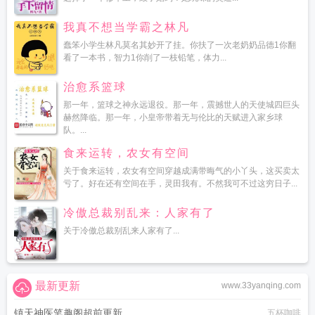
我真不想当学霸之林凡
蠢笨小学生林凡莫名其妙开了挂。你扶了一次老奶奶品德1你翻
看了一本书，智力1你削了一枝铅笔，体力...
治愈系篮球
那一年，篮球之神永远退役。那一年，震撼世人的天使城四巨头
赫然降临。那一年，小皇帝带着无与伦比的天赋进入家乡球
队。...
食来运转，农女有空间
关于食来运转，农女有空间穿越成满带晦气的小丫头，这买卖太
亏了。好在还有空间在手，灵田我有。不然我可不过这穷日子...
冷傲总裁别乱来：人家有了
关于冷傲总裁别乱来人家有了...
最新更新
www.33yanqing.com
镇天神医笔趣阁超前更新
五杯咖啡