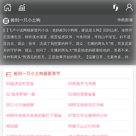
捡到一只小土狗
中药苦
/著
[[【飞卢小说网独家签约小说：老妈捡到小狗熊，硬说是土狗】回到山村。徐烨开
启直播生活，聆听溪水潺潺，观赏猛虎跃涧，与鱼同游，寻找山中珍宝。好不逍
遥自在。观众：徐哥，活成了我想要的样子。观众：主播的两头大*熊，简直是家
乡的守护神。观众：别问了，主播的两头大*熊是他老妈硬塞给他的，羡慕不来。
徐烨和两头*熊遇见的那天。正是故事开始的那天。【温馨日常，元素奇多，待您
发现】飞卢小说网提醒您：本小说及人物纯属虚构，如有雷同，纯属巧合，切勿
模仿。]如果您喜欢老妈捡到小狗熊，硬说是土狗，别忘记分享给朋友.
捡棒子的狗
捡到一只小土狗
最新章节
熊
捡到一只小土狗怎么养
硬说是土狗 中药苦
捡了一个小土狗
捡到黑熊幼
54猛虎进村觅食
53凤凰齐飞木雕
崽
路上捡到一只熊迹不二
村民捡到小熊
老妈捡到小狗熊硬说是土狗
捡到一头
熊
路上捡到一只熊
你在路边捡到一只熊会怎么问
捡到一只熊
捡到小土狗怎么
52 猎杀野猪一家
51强到需要备案
办
捡到一条小土狗怎么处理
捡到黑熊
老妈捡到小狗熊
硬说是土狗
我在路边捡
到一只玩具熊会怎样问
捡了只土狗
捡到一只土狗宝宝如何养
捡到一只小土
50三小只做错事
49阿宝很有语言天赋
狗
捡了一只土狗怎么办
捡到小熊以为是小狗
noonrema捡到一只小熊
捡到一只
48制作首饰为未来的家打下基础
47用文学点燃神州少年
土狗
捡到一只土狗怎么办
捡到一只小土狗代表什么
捡到一只小土狗取什么名
字
46回家
45猴子山之行结束