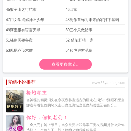
45猴子山之行结束
46回家
47用文学点燃神州少年
48制作首饰为未来的家打下基础
49阿宝很有语言天赋
50三小只做错事
51强到需要备案
52 猎杀野猪一家
53凤凰齐飞木雕
54猛虎进村觅食
查看更多章节...
完结小说推荐
www.33yanqing.com
枪炮领主
当神秘的精灵消失在永夜森林当远古的巨龙在洞穴中沉睡不醒当
娜迦带着复仇的怒火走出魔鬼海域当巨魔与兽族还在四分...
你好，偏执老公！
［全文完］她上节目，当众被要求和修车工男友视频是什么让你
选择了一个修车工，毁了婚约？她玩味的笑道...