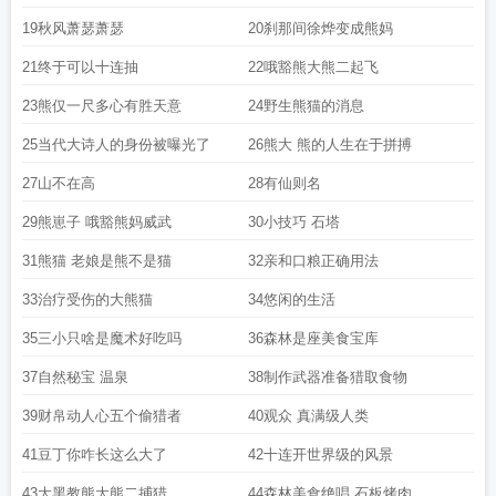
19秋风萧瑟萧瑟
20刹那间徐烨变成熊妈
21终于可以十连抽
22哦豁熊大熊二起飞
23熊仅一尺多心有胜天意
24野生熊猫的消息
25当代大诗人的身份被曝光了
26熊大 熊的人生在于拼搏
27山不在高
28有仙则名
29熊崽子 哦豁熊妈威武
30小技巧 石塔
31熊猫 老娘是熊不是猫
32亲和口粮正确用法
33治疗受伤的大熊猫
34悠闲的生活
35三小只啥是魔术好吃吗
36森林是座美食宝库
37自然秘宝 温泉
38制作武器准备猎取食物
39财帛动人心五个偷猎者
40观众 真满级人类
41豆丁你咋长这么大了
42十连开世界级的风景
43大黑教熊大熊二捕猎
44森林美食绝唱 石板烤肉