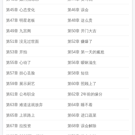
第45章 心态变化
第46章 误会
第47章 明星老板
第48章 这么贵
第49章 九宫阁
第50章 开门大吉
第51章 没见过世面
第52章 赚爆了
第53章 开拍
第54章 第一天的尴尬
第55章 心动了
第56章 暧昧滋生
第57章 担心丢脸
第58章 短信
第59章 展示厨艺
第60章 照顾上了
第61章 公布职业
第62章 2年前的缘分
第63章 难道这就放弃
第64章 睡不着
第65章 上班路上
第66章 进口蔬菜
第67章 拉投资
第68章 误会解除