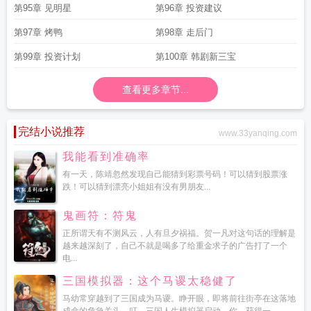
第95章 见明星
第96章 投资建议
第97章 烤鸭
第98章 走后门
第99章 投资计划
第100章 韩剧新三宝
查看更多章节...
完结小说推荐
www.33yanqing.com
我能看到准确率
有一天，陈靖忽然发现自己能猜到彩票号码！可以猜到股票涨
跌！可以猜到漂亮小姐姐有没有男朋友...
鬼画符：符鬼
正所谓天有不测风云，人有旦夕祸福。贺一凡对这句话的理解是
越来越深刻了，自己不就是喝多了给重金求子的广告打了一个
电...
三国模拟器：这个马谡太稳健了
马幼常穿越到了三国成为马谡。睁开眼，即将前往街亭在这落地