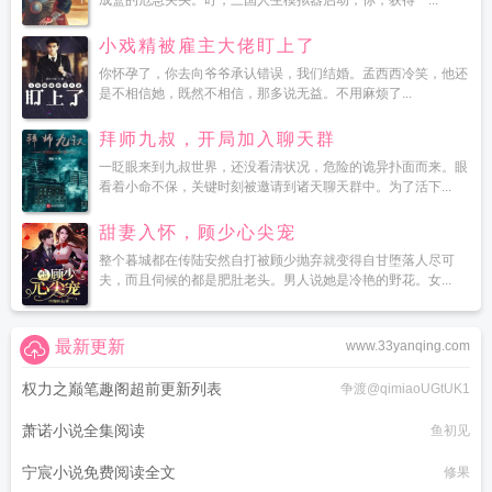
成盒的危急关头。叮，三国人生模拟器启动，你，获得一...
小戏精被雇主大佬盯上了
你怀孕了，你去向爷爷承认错误，我们结婚。孟西西冷笑，他还
是不相信她，既然不相信，那多说无益。不用麻烦了...
拜师九叔，开局加入聊天群
一眨眼来到九叔世界，还没看清状况，危险的诡异扑面而来。眼
看着小命不保，关键时刻被邀请到诸天聊天群中。为了活下...
甜妻入怀，顾少心尖宠
整个暮城都在传陆安然自打被顾少抛弃就变得自甘堕落人尽可
夫，而且伺候的都是肥肚老头。男人说她是冷艳的野花。女...
最新更新
www.33yanqing.com
权力之巅笔趣阁超前更新列表
争渡@qimiaoUGtUK1
萧诺小说全集阅读
鱼初见
宁宸小说免费阅读全文
修果