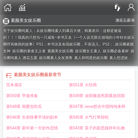
素颜美女娱乐圈
酒花玉露
/著
关于娱乐圈纯素人：从娱乐圈纯素人到幕后大佬，韩素表示：这都是被逼
的！！！我真的只想当一只咸鱼~本书又名《一个人设无限次崩塌的小年轻在娱乐
圈呼风唤雨的故事》PS1：本书涉及各国娱乐圈，不喜误入。PS2：..
娱乐圈素颜
女神
娱乐圈的素食主义者
素颜美女娱乐圈
娱乐圈女主素人
娱乐圈必备素材
娱
乐圈纯素人 酒花玉露
娱乐圈素人女友酒青
素人和明星的娱乐圈
素人想进娱乐
圈有哪些途径
娱乐圈纯素人的女主是谁
娱乐圈素材网站
娱乐圈纯素人物是
谁
娱乐圈素颜男神
素食主义者
娱乐圈纯纯是谁
娱乐圈文素人
女主素人的娱乐
素颜美女娱乐圈
最新章节
圈文
娱乐圈纯天然
娱乐圈纯情人设
娱乐圈纯素人百度
娱乐圈纯素人 笔趣
完本感言
第551章 大结局
阁
娱乐圈纯素人酒花玉露
娱乐圈纯美推荐
素人进入演艺圈
娱乐圈里的素人是
什么意思
娱乐圈中谁素颜最美
娱乐圈qrl
娱乐圈纯素人笔趣阁在线阅读
娱乐圈
第550章 早做准备
第549章 油管频道死因紧急回国
素颜美女是谁
素人参加综艺的娱乐圈文
娱乐圈推荐纯爱
娱乐圈纯素人笔趣
阁
素人进娱乐圈当艺人要什么条件有哪些正规渠道
娱乐圈的素颜女神
娱乐圈素
第548章 闺蜜也吃瓜
第547章 irene想去中国纯纯来韩
颜美女top10
第546章 生前怪事平淡的剧本
第545章 火气打草惊蛇
第544章 新年第一天炒作恋情
第543章 昊子的新思路跨年礼物