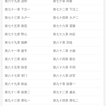
第六十九章 进村
第七十章 内卷
第七十一章 下注一
第七十二章 下注二
第七十三章 大户一
第七十四章 大户二
第七十五章 善恶
第七十六章 震慑
第七十七章 野心
第七十八章 内应
第七十九章 挑衅
第八十章 历练
第八十一章 援手
第八十二章 大旗
第八十三章 成长
第八十四章 新生
第八十五章 惊变
第八十六章 不同
第八十七章 登门
第八十八章 好官
第八十九章 铁血
第九十章 拔寨一
第九十一章 拔寨二
第九十二章 威名
第九十三章 厚礼一
第九十四章 厚礼二